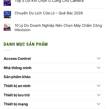
Top 5 Lỗi Khi Chọn Ổ Cứng Cho Camera
bình
Báo
luận
Cháy
Không
ở
HIKFIRE
có
HikAI-
bình
ISP
Chuyến Du Lịch Cửa Lò – Quê Bác 2026
luận
Là
ở
Gì?
Không
Top
Công
có
5
Nghệ
bình
10 Lý Do Doanh Nghiệp Nên Chọn Máy Chấm Công
Lỗi
AI
luận
Khi
Hikvision
Xử
ở
Chọn
Lý
Chuyến
Ổ
Không
Hình
Du
Cứng
có
Ảnh
Lịch
Cho
bình
Thế
Cửa
DANH MỤC SẢN PHẨM
Camera
luận
Hệ
Lò
ở
Mới
–
10
Trên
Quê
Lý
Camera
Bác
Do
Hikvision
2026
Access Control
Doanh
2026
Nghiệp
Nên
Chọn
Nhà thông minh
Máy
Chấm
Công
Sản phẩm khác
Hikvision
Thiết bị an ninh
Thiết bị lưu trữ
Thiết bị mạng