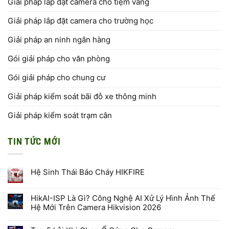
Giải pháp lắp đặt camera cho tiệm vàng
Giải pháp lắp đặt camera cho trường học
Giải pháp an ninh ngân hàng
Gói giải pháp cho văn phòng
Gói giải pháp cho chung cư
Giải pháp kiểm soát bãi đỗ xe thông minh
Giải pháp kiểm soát trạm cân
TIN TỨC MỚI
Hệ Sinh Thái Báo Cháy HIKFIRE
Không
có
bình
HikAI-ISP Là Gì? Công Nghệ AI Xử Lý Hình Ảnh Thế
luận
Hệ Mới Trên Camera Hikvision 2026
ở
Hệ
Không
Sinh
có
Thái