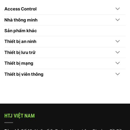
Lý
Camera
Bác
Do
Hikvision
2026
Access Control
Doanh
2026
Nghiệp
Nên
Chọn
Nhà thông minh
Máy
Chấm
Công
Sản phẩm khác
Hikvision
Thiết bị an ninh
Thiết bị lưu trữ
Thiết bị mạng
Thiết bị viễn thông
HTJ VIỆT NAM