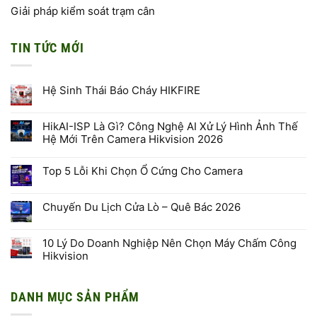
Giải pháp kiểm soát trạm cân
TIN TỨC MỚI
Hệ Sinh Thái Báo Cháy HIKFIRE
Không
có
bình
HikAI-ISP Là Gì? Công Nghệ AI Xử Lý Hình Ảnh Thế
luận
Hệ Mới Trên Camera Hikvision 2026
ở
Hệ
Không
Sinh
có
Thái
Top 5 Lỗi Khi Chọn Ổ Cứng Cho Camera
bình
Báo
luận
Cháy
Không
ở
HIKFIRE
có
HikAI-
bình
ISP
Chuyến Du Lịch Cửa Lò – Quê Bác 2026
luận
Là
ở
Gì?
Không
Top
Công
có
5
Nghệ
bình
10 Lý Do Doanh Nghiệp Nên Chọn Máy Chấm Công
Lỗi
AI
luận
Khi
Hikvision
Xử
ở
Chọn
Lý
Chuyến
Ổ
Không
Hình
Du
Cứng
có
Ảnh
Lịch
Cho
bình
Thế
Cửa
DANH MỤC SẢN PHẨM
Camera
luận
Hệ
Lò
ở
Mới
–
10
Trên
Quê