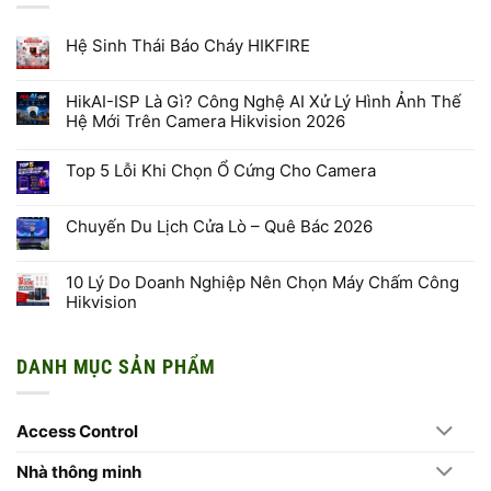
Hệ Sinh Thái Báo Cháy HIKFIRE
Không
có
bình
HikAI-ISP Là Gì? Công Nghệ AI Xử Lý Hình Ảnh Thế
luận
Hệ Mới Trên Camera Hikvision 2026
ở
Hệ
Không
Sinh
có
Thái
Top 5 Lỗi Khi Chọn Ổ Cứng Cho Camera
bình
Báo
luận
Cháy
Không
ở
HIKFIRE
có
HikAI-
bình
ISP
Chuyến Du Lịch Cửa Lò – Quê Bác 2026
luận
Là
ở
Gì?
Không
Top
Công
có
5
Nghệ
bình
10 Lý Do Doanh Nghiệp Nên Chọn Máy Chấm Công
Lỗi
AI
luận
Khi
Hikvision
Xử
ở
Chọn
Lý
Chuyến
Ổ
Không
Hình
Du
Cứng
có
Ảnh
Lịch
Cho
bình
Thế
Cửa
DANH MỤC SẢN PHẨM
Camera
luận
Hệ
Lò
ở
Mới
–
10
Trên
Quê
Lý
Camera
Bác
Do
Hikvision
2026
Access Control
Doanh
2026
Nghiệp
Nên
Chọn
Nhà thông minh
Máy