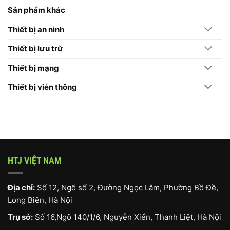
Chấm
Công
Sản phẩm khác
Hikvision
Thiết bị an ninh
Thiết bị lưu trữ
Thiết bị mạng
Thiết bị viễn thông
HTJ VIỆT NAM
Địa chỉ:
Số 12, Ngõ số 2, Đường Ngọc Lâm, Phường Bồ Đề,
Long Biên, Hà Nội
Trụ sở:
Số 16,Ngõ 140/1/6, Nguyễn Xiển, Thanh Liệt, Hà Nội