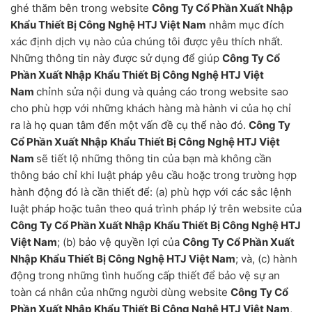
ghé thăm bên trong website
Công Ty Cổ Phần Xuất Nhập
Khẩu Thiết Bị Công Nghệ HTJ Việt Nam
nhằm mục đích
xác định dịch vụ nào của chúng tôi được yêu thích nhất.
Những thông tin này được sử dụng để giúp
Công Ty Cổ
Phần Xuất Nhập Khẩu Thiết Bị Công Nghệ HTJ Việt
Nam
chỉnh sửa nội dung và quảng cáo trong website sao
cho phù hợp với những khách hàng mà hành vi của họ chỉ
ra là họ quan tâm đến một vấn đề cụ thể nào đó.
Công Ty
Cổ Phần Xuất Nhập Khẩu Thiết Bị Công Nghệ HTJ Việt
Nam
sẽ tiết lộ những thông tin của bạn mà không cần
thông báo chỉ khi luật pháp yêu cầu hoặc trong trường hợp
hành động đó là cần thiết để: (a) phù hợp với các sắc lệnh
luật pháp hoặc tuân theo quá trình pháp lý trên website của
Công Ty Cổ Phần Xuất Nhập Khẩu Thiết Bị Công Nghệ HTJ
Việt Nam
; (b) bảo vệ quyền lợi của
Công Ty Cổ Phần Xuất
Nhập Khẩu Thiết Bị Công Nghệ HTJ Việt Nam
; và, (c) hành
động trong những tình huống cấp thiết để bảo vệ sự an
toàn cá nhân của những người dùng website
Công Ty Cổ
Phần Xuất Nhập Khẩu Thiết Bị Công Nghệ HTJ Việt Nam
,