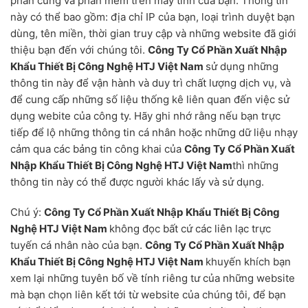
phần cứng và phần mềm trên máy tính của bạn. Thông tin
này có thể bao gồm: địa chỉ IP của bạn, loại trình duyệt bạn
dùng, tên miền, thời gian truy cập và những website đã giới
thiệu bạn đến với chúng tôi.
Công Ty Cổ Phần Xuất Nhập
Khẩu Thiết Bị Công Nghệ HTJ Việt Nam
sử dụng những
thông tin này để vận hành và duy trì chất lượng dịch vụ, và
để cung cấp những số liệu thống kê liên quan đến việc sử
dụng webite của công ty. Hãy ghi nhớ rằng nếu bạn trực
tiếp để lộ những thông tin cá nhân hoặc những dữ liệu nhạy
cảm qua các bảng tin công khai của
Công Ty Cổ Phần Xuất
Nhập Khẩu Thiết Bị Công Nghệ HTJ Việt Nam
thì những
thông tin này có thể được người khác lấy và sử dụng.
Chú ý:
Công Ty Cổ Phần Xuất Nhập Khẩu Thiết Bị Công
Nghệ HTJ Việt Nam
không đọc bất cứ các liên lạc trực
tuyến cá nhân nào của bạn.
Công Ty Cổ Phần Xuất Nhập
Khẩu Thiết Bị Công Nghệ HTJ Việt Nam
khuyến khích bạn
xem lại những tuyên bố về tính riêng tư của những website
mà bạn chọn liên kết tới từ website của chúng tôi, để bạn