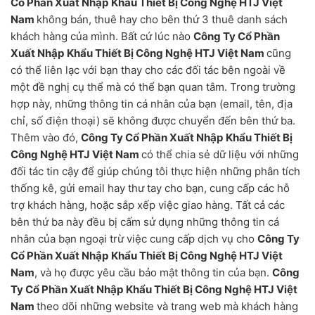
Cổ Phần Xuất Nhập Khẩu Thiết Bị Công Nghệ HTJ Việt
Nam
không bán, thuê hay cho bên thứ 3 thuê danh sách
khách hàng của mình. Bất cứ lúc nào
Công Ty Cổ Phần
Xuất Nhập Khẩu Thiết Bị Công Nghệ HTJ Việt Nam
cũng
có thể liên lạc với bạn thay cho các đối tác bên ngoài về
một đề nghị cụ thể mà có thể bạn quan tâm. Trong trường
hợp này, những thông tin cá nhân của bạn (email, tên, địa
chỉ, số điện thoại) sẽ không được chuyển đến bên thứ ba.
Thêm vào đó,
Công Ty Cổ Phần Xuất Nhập Khẩu Thiết Bị
Công Nghệ HTJ Việt Nam
có thể chia sẻ dữ liệu với những
đối tác tin cậy để giúp chúng tôi thực hiện những phân tích
thống kê, gửi email hay thư tay cho bạn, cung cấp các hỗ
trợ khách hàng, hoặc sắp xếp việc giao hàng. Tất cả các
bên thứ ba này đều bị cấm sử dụng những thông tin cá
nhân của bạn ngoại trừ việc cung cấp dịch vụ cho
Công Ty
Cổ Phần Xuất Nhập Khẩu Thiết Bị Công Nghệ HTJ Việt
Nam
, và họ được yêu cầu bảo mật thông tin của bạn.
Công
Ty Cổ Phần Xuất Nhập Khẩu Thiết Bị Công Nghệ HTJ Việt
Nam
theo dõi những website và trang web mà khách hàng