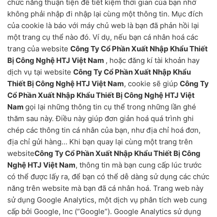
chức năng thuận tiện để tiết kiệm thời gian của bạn nhờ
không phải nhập đi nhập lại cùng một thông tin. Mục đích
của cookie là báo với máy chủ web là bạn đã phản hồi lại
một trang cụ thể nào đó. Ví dụ, nếu bạn cá nhân hoá các
trang của website
Công Ty Cổ Phần Xuất Nhập Khẩu Thiết
Bị Công Nghệ HTJ Việt Nam
, hoặc đăng kí tài khoản hay
dịch vụ tại website
Công Ty Cổ Phần Xuất Nhập Khẩu
Thiết Bị Công Nghệ HTJ Việt Nam
, cookie sẽ giúp
Công Ty
Cổ Phần Xuất Nhập Khẩu Thiết Bị Công Nghệ HTJ Việt
Nam
gọi lại những thông tin cụ thể trong những lần ghé
thăm sau này. Điều này giúp đơn giản hoá quá trình ghi
chép các thông tin cá nhân của bạn, như địa chỉ hoá đơn,
địa chỉ gửi hàng… Khi bạn quay lại cùng một trang trên
website
Công Ty Cổ Phần Xuất Nhập Khẩu Thiết Bị Công
Nghệ HTJ Việt Nam
, thông tin mà bạn cung cấp lúc trước
có thể được lấy ra, để bạn có thể dễ dàng sử dụng các chức
năng trên website mà bạn đã cá nhân hoá. Trang web này
sử dụng Google Analytics, một dịch vụ phân tích web cung
cấp bởi Google, Inc (“Google”). Google Analytics sử dụng