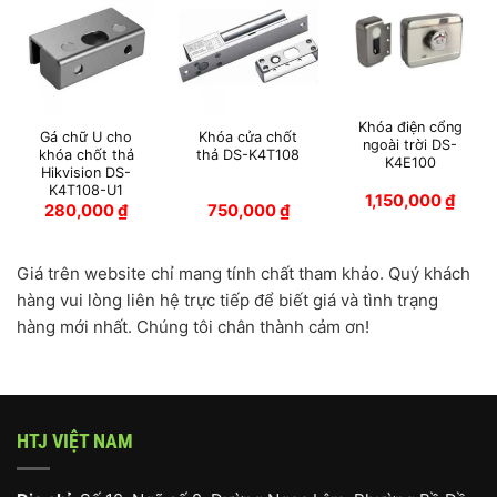
Khóa điện cổng
Gá chữ U cho
Khóa cửa chốt
ngoài trời DS-
khóa chốt thả
thả DS-K4T108
K4E100
Hikvision DS-
K4T108-U1
1,150,000
₫
280,000
₫
750,000
₫
Giá trên website chỉ mang tính chất tham khảo. Quý khách
hàng vui lòng liên hệ trực tiếp để biết giá và tình trạng
hàng mới nhất. Chúng tôi chân thành cảm ơn!
HTJ VIỆT NAM