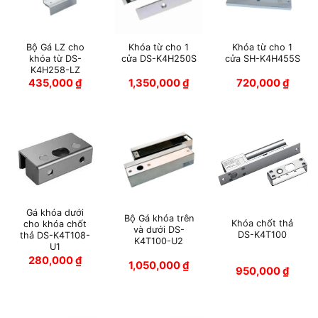
Bộ Gá LZ cho
Khóa từ cho 1
Khóa từ cho 1
khóa từ DS-
cửa DS-K4H250S
cửa SH-K4H455S
K4H258-LZ
435,000
₫
1,350,000
₫
720,000
₫
Gá khóa dưới
Bộ Gá khóa trên
Khóa chốt thả
cho khóa chốt
và dưới DS-
DS-K4T100
thả DS-K4T108-
K4T100-U2
U1
280,000
₫
1,050,000
₫
950,000
₫