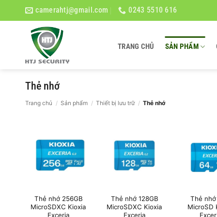
Bỏ
camerahtj@gmail.com
0243 5510 616
qua
nội
dung
TRANG CHỦ
SẢN PHẨM
Thẻ nhớ
Trang chủ
/
Sản phẩm
/
Thiết bị lưu trữ
/
Thẻ nhớ
Thẻ nhớ 256GB
Thẻ nhớ 128GB
Thẻ nhớ
MicroSDXC Kioxia
MicroSDXC Kioxia
MicroSD 
Exceria
Exceria
Excer