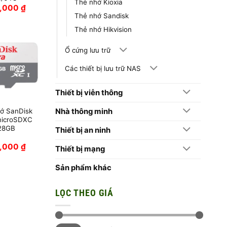
Thẻ nhớ Kioxia
,000
₫
Thẻ nhớ Sandisk
Thẻ nhớ Hikvision
Ổ cứng lưu trữ
Các thiết bị lưu trữ NAS
Thiết bị viễn thông
ớ SanDisk
Nhà thông minh
microSDXC
28GB
Thiết bị an ninh
,000
₫
Thiết bị mạng
Sản phẩm khác
LỌC THEO GIÁ
Giá
Giá