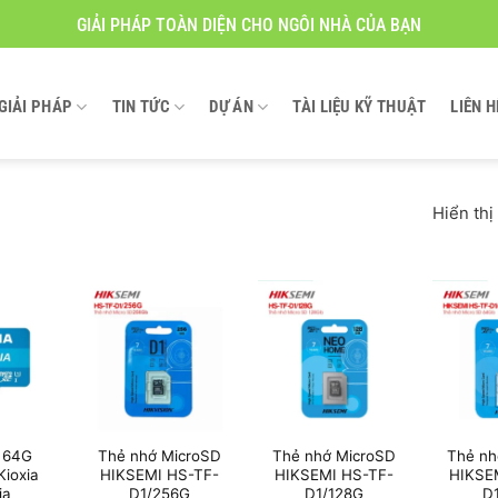
GIẢI PHÁP TOÀN DIỆN CHO NGÔI NHÀ CỦA BẠN
GIẢI PHÁP
TIN TỨC
DỰ ÁN
TÀI LIỆU KỸ THUẬT
LIÊN H
Hiển thị
 64G
Thẻ nhớ MicroSD
Thẻ nhớ MicroSD
Thẻ nh
Kioxia
HIKSEMI HS-TF-
HIKSEMI HS-TF-
HIKSE
ia
D1/256G
D1/128G
D