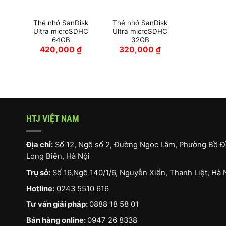
Thẻ nhớ SanDisk
Thẻ nhớ SanDisk
Ultra microSDHC
Ultra microSDHC
64GB
32GB
420,000
₫
320,000
₫
HTJ VIỆT NAM
Địa chỉ:
Số 12, Ngõ số 2, Đường Ngọc Lâm, Phường Bồ Đ
Long Biên, Hà Nội
Trụ sở:
Số 16,Ngõ 140/1/6, Nguyễn Xiển, Thanh Liệt, Hà 
Hotline:
0243 5510 616
Tư vấn giải pháp:
0888 18 58 01
Bán hàng online:
0947 26 8338