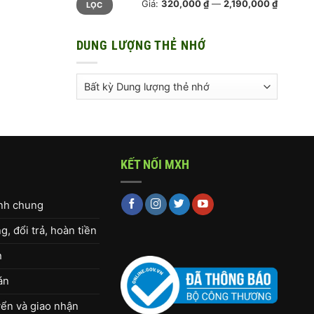
Giá:
320,000 ₫
—
2,190,000 ₫
LỌC
tối
tối
thiểu
đa
DUNG LƯỢNG THẺ NHỚ
KẾT NỐI MXH
ịnh chung
, đổi trả, hoàn tiền
h
án
ển và giao nhận