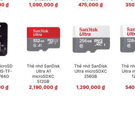
00
₫
1,090,000
₫
475,000
₫
350
icroSD
Thẻ nhớ SanDisk
Thẻ nhớ SanDisk
Thẻ nh
 HS-TF-
Ultra A1
Ultra microSDXC
Ultra 
/64G
microSDXC
256GB
1
512GB
00
₫
2,190,000
₫
1,290,000
₫
540