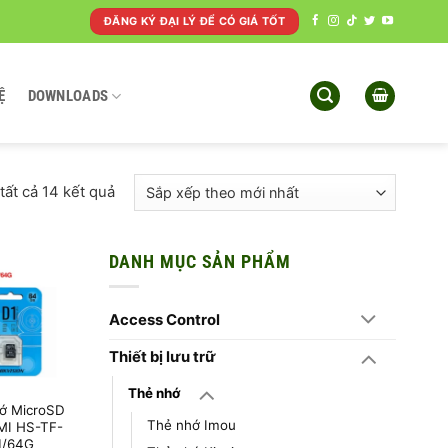
ĐĂNG KÝ ĐẠI LÝ ĐỂ CÓ GIÁ TỐT
Ệ
DOWNLOADS
Đã
 tất cả 14 kết quả
sắp
xếp
theo
DANH MỤC SẢN PHẨM
mới
nhất
Access Control
Thiết bị lưu trữ
Thẻ nhớ
ớ MicroSD
Thẻ nhớ Imou
MI HS-TF-
1/64G