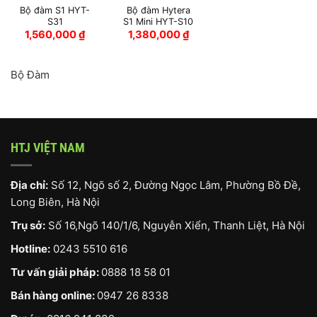
Bộ đàm S1 HYT-
Bộ đàm Hytera
S31
S1 Mini HYT-S10
1,560,000
₫
1,380,000
₫
Bộ Đàm
HTJ VIỆT NAM
Địa chỉ:
Số 12, Ngõ số 2, Đường Ngọc Lâm, Phường Bồ Đề,
Long Biên, Hà Nội
Trụ sở:
Số 16,Ngõ 140/1/6, Nguyễn Xiển, Thanh Liệt, Hà Nội
Hotline:
0243 5510 616
Tư vấn giải pháp:
0888 18 58 01
Bán hàng online:
0947 26 8338