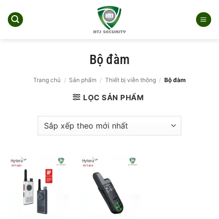
Bỏ
qua
nội
dung
Bộ đàm
Trang chủ
/
Sản phẩm
/
Thiết bị viễn thông
/
Bộ đàm
LỌC SẢN PHẨM