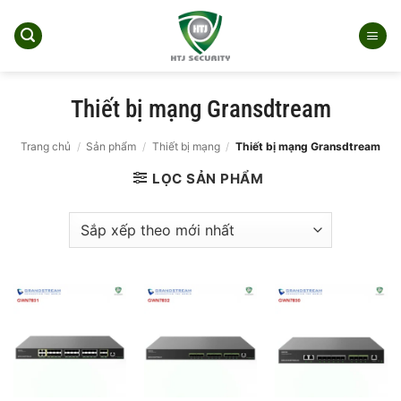
Bỏ
qua
nội
dung
Thiết bị mạng Gransdtream
Trang chủ
/
Sản phẩm
/
Thiết bị mạng
/
Thiết bị mạng Gransdtream
LỌC SẢN PHẨM