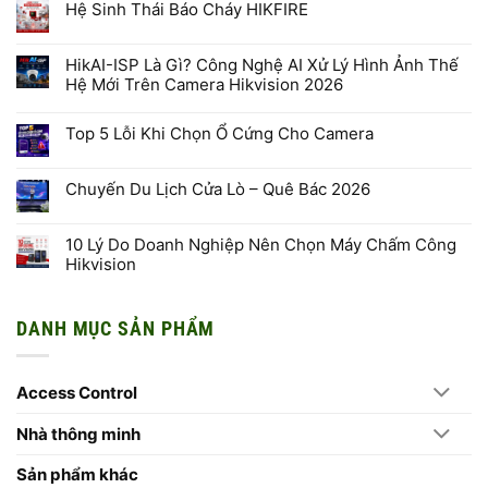
Hệ Sinh Thái Báo Cháy HIKFIRE
Không
có
bình
HikAI-ISP Là Gì? Công Nghệ AI Xử Lý Hình Ảnh Thế
luận
Hệ Mới Trên Camera Hikvision 2026
ở
Hệ
Không
Sinh
có
Thái
Top 5 Lỗi Khi Chọn Ổ Cứng Cho Camera
bình
Báo
luận
Cháy
Không
ở
HIKFIRE
có
HikAI-
bình
ISP
Chuyến Du Lịch Cửa Lò – Quê Bác 2026
luận
Là
ở
Gì?
Không
Top
Công
có
5
Nghệ
bình
10 Lý Do Doanh Nghiệp Nên Chọn Máy Chấm Công
Lỗi
AI
luận
Khi
Hikvision
Xử
ở
Chọn
Lý
Chuyến
Ổ
Không
Hình
Du
Cứng
có
Ảnh
Lịch
Cho
bình
Thế
Cửa
DANH MỤC SẢN PHẨM
Camera
luận
Hệ
Lò
ở
Mới
–
10
Trên
Quê
Lý
Camera
Bác
Do
Hikvision
2026
Access Control
Doanh
2026
Nghiệp
Nên
Chọn
Nhà thông minh
Máy
Chấm
Công
Sản phẩm khác
Hikvision