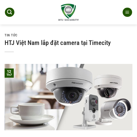
Bỏ
qua
nội
dung
TIN TỨC
HTJ Việt Nam lắp đặt camera tại Timecity
12
Th7