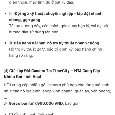
điện thoại, máy tính dù ở bất kỳ đâu.
👷‍♂️
Đội ngũ kỹ thuật chuyên nghiệp – lắp đặt nhanh
chóng, gọn gàng
Tối ưu đường dây, căn chỉnh góc quay hợp lý, cài đặt và
hướng dẫn sử dụng tận tình.
🔄
Bảo hành dài hạn, hỗ trợ kỹ thuật nhanh chóng
Hỗ trợ kỹ thuật 24/7, bảo trì định kỳ, bảo hành chính
hãng rõ ràng.
💰
Giá Lắp Đặt Camera Tại TimeCity – HTJ Cung Cấp
Nhiều Gói Linh Hoạt
HTJ cung cấp nhiều gói camera phù hợp cho từng mô hình
như: căn hộ gia đình, shop kinh doanh, quán ăn, văn phòng,
…
🎉
Gói cơ bản từ 7.990.000 VNĐ
, bao gồm:
01 đầu ghi hình 4–8 kênh