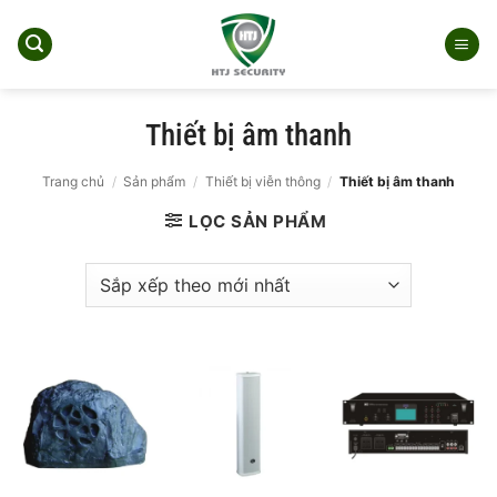
Bỏ
qua
nội
dung
Thiết bị âm thanh
Trang chủ
/
Sản phẩm
/
Thiết bị viễn thông
/
Thiết bị âm thanh
LỌC SẢN PHẨM