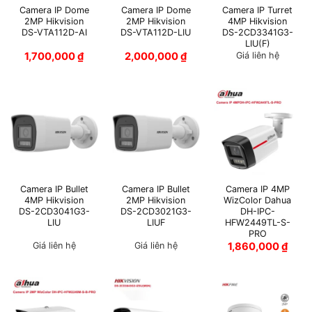
Camera IP Dome
Camera IP Dome
Camera IP Turret
2MP Hikvision
2MP Hikvision
4MP Hikvision
DS-VTA112D-AI
DS-VTA112D-LIU
DS-2CD3341G3-
LIU(F)
1,700,000
₫
2,000,000
₫
Giá liên hệ
Camera IP Bullet
Camera IP Bullet
Camera IP 4MP
4MP Hikvision
2MP Hikvision
WizColor Dahua
DS-2CD3041G3-
DS-2CD3021G3-
DH-IPC-
LIU
LIUF
HFW2449TL-S-
PRO
Giá liên hệ
Giá liên hệ
1,860,000
₫