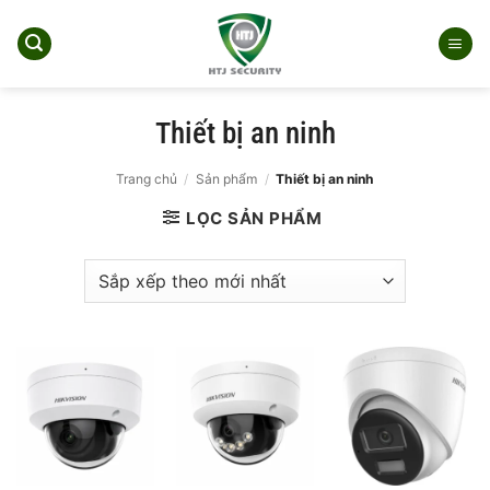
Bỏ
qua
nội
dung
Thiết bị an ninh
Trang chủ
/
Sản phẩm
/
Thiết bị an ninh
LỌC SẢN PHẨM