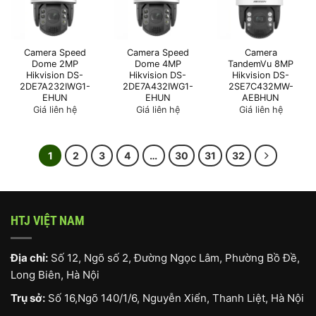
Camera Speed
Camera Speed
Camera
Dome 2MP
Dome 4MP
TandemVu 8MP
Hikvision DS-
Hikvision DS-
Hikvision DS-
2DE7A232IWG1-
2DE7A432IWG1-
2SE7C432MW-
EHUN
EHUN
AEBHUN
Giá liên hệ
Giá liên hệ
Giá liên hệ
1
2
3
4
…
30
31
32
HTJ VIỆT NAM
Địa chỉ:
Số 12, Ngõ số 2, Đường Ngọc Lâm, Phường Bồ Đề,
Long Biên, Hà Nội
Trụ sở:
Số 16,Ngõ 140/1/6, Nguyễn Xiển, Thanh Liệt, Hà Nội