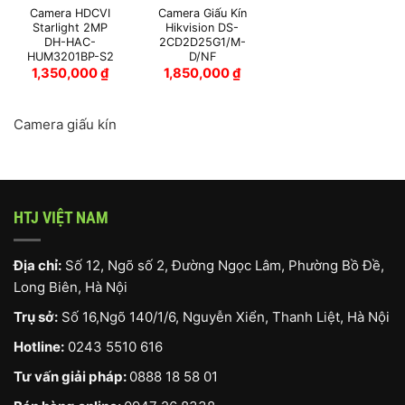
Camera HDCVI
Camera Giấu Kín
Starlight 2MP
Hikvision DS-
DH-HAC-
2CD2D25G1/M-
HUM3201BP-S2
D/NF
1,350,000
₫
1,850,000
₫
Camera giấu kín
HTJ VIỆT NAM
Địa chỉ:
Số 12, Ngõ số 2, Đường Ngọc Lâm, Phường Bồ Đề,
Long Biên, Hà Nội
Trụ sở:
Số 16,Ngõ 140/1/6, Nguyễn Xiển, Thanh Liệt, Hà Nội
Hotline:
0243 5510 616
Tư vấn giải pháp:
0888 18 58 01