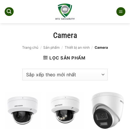
Bỏ
qua
nội
dung
Camera
Trang chủ
/
Sản phẩm
/
Thiết bị an ninh
/
Camera
LỌC SẢN PHẨM