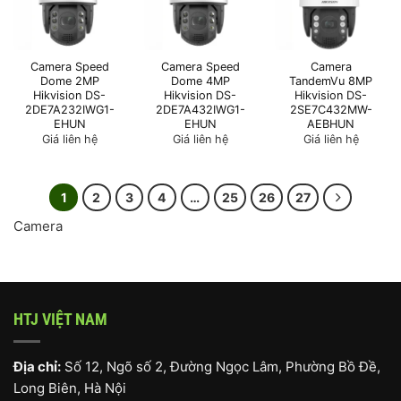
Camera Speed
Camera Speed
Camera
Dome 2MP
Dome 4MP
TandemVu 8MP
Hikvision DS-
Hikvision DS-
Hikvision DS-
2DE7A232IWG1-
2DE7A432IWG1-
2SE7C432MW-
EHUN
EHUN
AEBHUN
Giá liên hệ
Giá liên hệ
Giá liên hệ
1
2
3
4
…
25
26
27
Camera
HTJ VIỆT NAM
Địa chỉ:
Số 12, Ngõ số 2, Đường Ngọc Lâm, Phường Bồ Đề,
Long Biên, Hà Nội