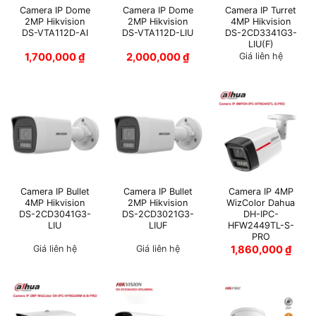
Camera IP Dome
Camera IP Dome
Camera IP Turret
2MP Hikvision
2MP Hikvision
4MP Hikvision
DS-VTA112D-AI
DS-VTA112D-LIU
DS-2CD3341G3-
LIU(F)
1,700,000
₫
2,000,000
₫
Giá liên hệ
Camera IP Bullet
Camera IP Bullet
Camera IP 4MP
4MP Hikvision
2MP Hikvision
WizColor Dahua
DS-2CD3041G3-
DS-2CD3021G3-
DH-IPC-
LIU
LIUF
HFW2449TL-S-
PRO
Giá liên hệ
Giá liên hệ
1,860,000
₫