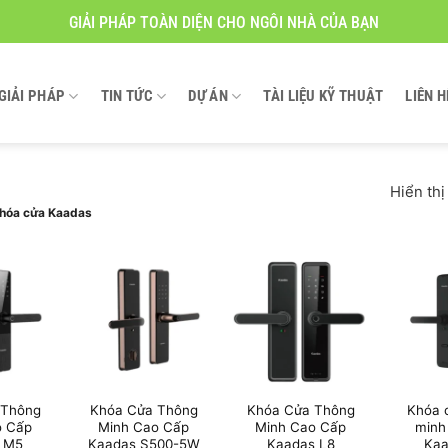
GIẢI PHÁP TOÀN DIỆN CHO NGÔI NHÀ CỦA BẠN
GIẢI PHÁP
TIN TỨC
DỰ ÁN
TÀI LIỆU KỸ THUẬT
LIÊN H
Hiển thị
hóa cửa Kaadas
 Thông
Khóa Cửa Thông
Khóa Cửa Thông
Khóa 
o Cấp
Minh Cao Cấp
Minh Cao Cấp
minh
 M5
Kaadas S500-5W
Kaadas L8
Kaa