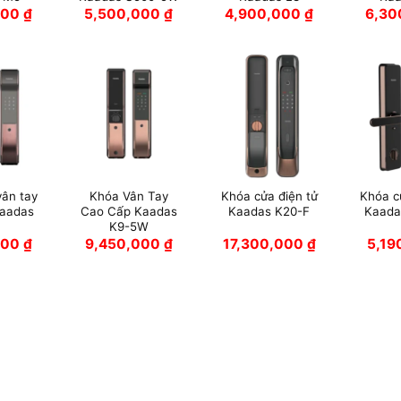
000
₫
5,500,000
₫
4,900,000
₫
6,30
vân tay
Khóa Vân Tay
Khóa cửa điện tử
Khóa c
Kaadas
Cao Cấp Kaadas
Kaadas K20-F
Kaada
K9-5W
000
₫
9,450,000
₫
17,300,000
₫
5,1