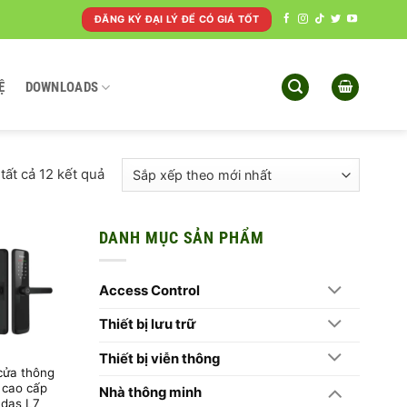
ĐĂNG KÝ ĐẠI LÝ ĐỂ CÓ GIÁ TỐT
Ệ
DOWNLOADS
Đã
 tất cả 12 kết quả
sắp
xếp
theo
DANH MỤC SẢN PHẨM
mới
nhất
Access Control
Thiết bị lưu trữ
Thiết bị viễn thông
cửa thông
 cao cấp
Nhà thông minh
das L7