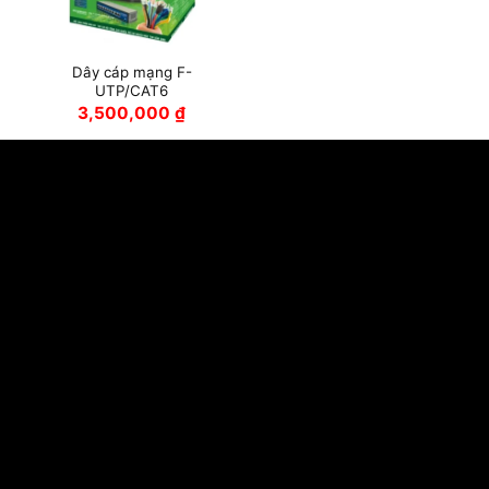
Dây cáp mạng F-
UTP/CAT6
3,500,000
₫
Khóa cửa Kaadas
HTJ VIỆT NAM
Địa chỉ:
Số 12, Ngõ số 2, Đường Ngọc Lâm, Phường Bồ Đ
Long Biên, Hà Nội
Trụ sở:
Số 16,Ngõ 140/1/6, Nguyễn Xiển, Thanh Liệt, Hà 
Hotline:
0243 5510 616
Tư vấn giải pháp:
0888 18 58 01