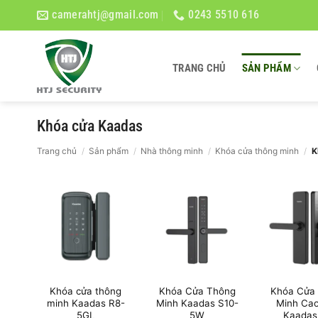
Bỏ
camerahtj@gmail.com
0243 5510 616
qua
nội
dung
TRANG CHỦ
SẢN PHẨM
Khóa cửa Kaadas
Trang chủ
/
Sản phẩm
/
Nhà thông minh
/
Khóa cửa thông minh
/
K
Khóa cửa thông
Khóa Cửa Thông
Khóa Cửa
minh Kaadas R8-
Minh Kaadas S10-
Minh Ca
5GL
5W
Kaadas