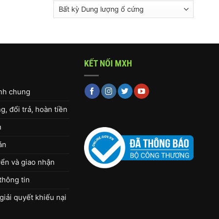
KẾT NỐI MXH
ịnh chung
, đổi trả, hoàn tiền
h
án
ển và giao nhận
thông tin
giải quyết khiếu nại