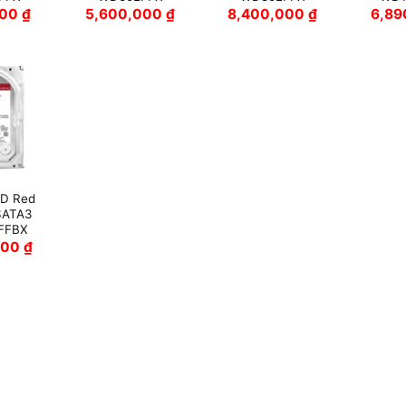
000
₫
5,600,000
₫
8,400,000
₫
6,8
D Red
SATA3
FFBX
000
₫