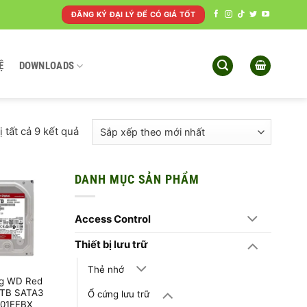
ĐĂNG KÝ ĐẠI LÝ ĐỂ CÓ GIÁ TỐT
Ệ
DOWNLOADS
Đã
ị tất cả 9 kết quả
sắp
xếp
theo
DANH MỤC SẢN PHẨM
mới
nhất
Access Control
Thiết bị lưu trữ
Thẻ nhớ
g WD Red
0TB SATA3
Ổ cứng lưu trữ
01EFBX