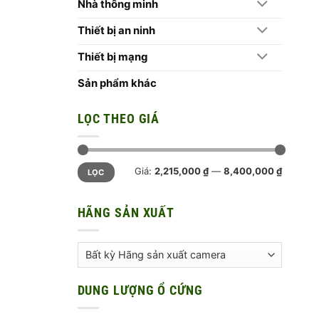
Nhà thông minh
Thiết bị an ninh
Thiết bị mạng
Sản phẩm khác
LỌC THEO GIÁ
Giá
Giá
Giá:
2,215,000 ₫
—
8,400,000 ₫
LỌC
tối
tối
thiểu
đa
HÃNG SẢN XUẤT
DUNG LƯỢNG Ổ CỨNG