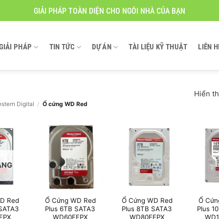
GIẢI PHÁP TOÀN DIỆN CHO NGÔI NHÀ CỦA BẠN
GIẢI PHÁP
TIN TỨC
DỰ ÁN
TÀI LIỆU KỸ THUẬT
LIÊN H
Hiển th
stern Digital
/
Ổ cứng WD Red
ÀNG
D Red
Ổ Cứng WD Red
Ổ Cứng WD Red
Ổ Cứn
 SATA3
Plus 6TB SATA3
Plus 8TB SATA3
Plus 1
FPX
WD60EFPX
WD80EFPX
WD1