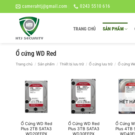
Bỏ
camerahtj@gmail.com
0243 5510 616
qua
nội
dung
TRANG CHỦ
SẢN PHẨM
Ổ cứng WD Red
Trang chủ
/
Sản phẩm
/
Thiết bị lưu trữ
/
Ổ cứng lưu trữ
/
Ổ cứng We
HẾT H
Ổ Cứng WD Red
Ổ Cứng WD Red
Ổ Cứng W
Plus 2TB SATA3
Plus 3TB SATA3
Plus 4TB
WD20EFPX
WD30EFPX
WD40E