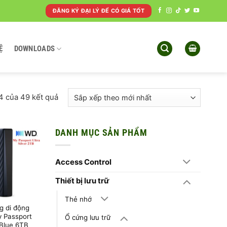
ĐĂNG KÝ ĐẠI LÝ ĐỂ CÓ GIÁ TỐT
Ệ
DOWNLOADS
Đã
24 của 49 kết quả
sắp
xếp
theo
DANH MỤC SẢN PHẨM
mới
nhất
Access Control
Thiết bị lưu trữ
Thẻ nhớ
g di động
 Passport
Ổ cứng lưu trữ
 Blue 6TB