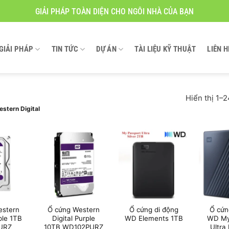
GIẢI PHÁP TOÀN DIỆN CHO NGÔI NHÀ CỦA BẠN
GIẢI PHÁP
TIN TỨC
DỰ ÁN
TÀI LIỆU KỸ THUẬT
LIÊN H
Hiển thị 1–
stern Digital
estern
Ổ cứng Western
Ổ cứng di động
Ổ cứn
ple 1TB
Digital Purple
WD Elements 1TB
WD My
URZ
10TB WD102PURZ
Ultra