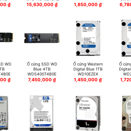
000
₫
15,630,000
₫
1,850,000
₫
6,7
SD WD
Ổ cứng SSD WD
Ổ cứng Western
Ổ cứn
2TB
Blue 4TB
Digital Blue 1TB
Digita
T4B0E
WDS400T4B0E
WD10EZEX
WD
000
₫
7,450,000
₫
1,450,000
₫
1,7