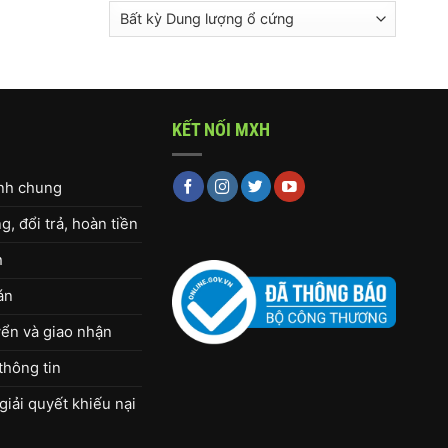
KẾT NỐI MXH
ịnh chung
, đổi trả, hoàn tiền
h
án
ển và giao nhận
thông tin
giải quyết khiếu nại