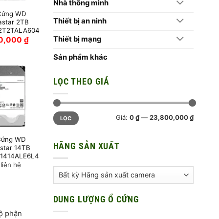
Nhà thông minh
Cứng WD
Thiết bị an ninh
astar 2TB
2T2TALA604
Thiết bị mạng
20,000
₫
Sản phẩm khác
LỌC THEO GIÁ
Giá
Giá
Giá:
0 ₫
—
23,800,000 ₫
LỌC
tối
tối
thiểu
đa
Cứng WD
HÃNG SẢN XUẤT
astar 14TB
1414ALE6L4
 liên hệ
DUNG LƯỢNG Ổ CỨNG
bộ phận