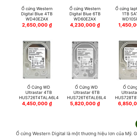
Ổ cứng Western
Ổ cứng Western
Ổ cứng la
Digital Blue 4TB
Digital Blue 6TB
1TB SA
WD40EZAX
WD60EZAX
WD10S
2,650,000
₫
4,230,000
₫
1,450,
Ổ Cứng WD
Ổ Cứng WD
Ổ Cứn
Ultrastar 4TB
Ultrastar 6TB
Ultrast
HUS726T4TALA6L4
HUS726T6TALE6L4
HUS728T8
4,450,000
₫
5,820,000
₫
6,850,
Ổ cứng Western Digital là một thương hiệu lơn của Mỹ. G