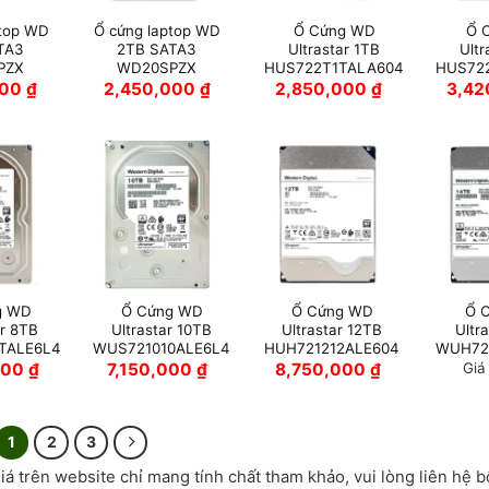
ptop WD
Ổ cứng laptop WD
Ổ Cứng WD
Ổ 
TA3
2TB SATA3
Ultrastar 1TB
Ultr
PZX
WD20SPZX
HUS722T1TALA604
HUS72
000
₫
2,450,000
₫
2,850,000
₫
3,4
g WD
Ổ Cứng WD
Ổ Cứng WD
Ổ 
ar 8TB
Ultrastar 10TB
Ultrastar 12TB
Ultr
TALE6L4
WUS721010ALE6L4
HUH721212ALE604
WUH72
000
₫
7,150,000
₫
8,750,000
₫
Giá
1
2
3
iá trên website chỉ mang tính chất tham khảo, vui lòng liên hệ 