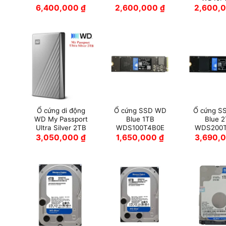
6,400,000
₫
2,600,000
₫
2,600,
Ổ cứng di động
Ổ cứng SSD WD
Ổ cứng S
WD My Passport
Blue 1TB
Blue 
Ultra Silver 2TB
WDS100T4B0E
WDS200
3,050,000
₫
1,650,000
₫
3,690,