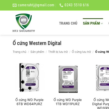
Bỏ
camerahtj@gmail.com
0243 5510 616
qua
nội
dung
TRANG CHỦ
SẢN PHẨM
Ổ cứng Western Digital
Trang chủ
/
Sản phẩm
/
Thiết bị lưu trữ
/
Ổ cứng lưu trữ
/
Ổ cứng We
Ổ cứng WD Purple
Ổ cứng WD Purple
Ổ cứng W
6TB WD64PURZ
1TB WD11PURZ
Digital Pur
WD10P