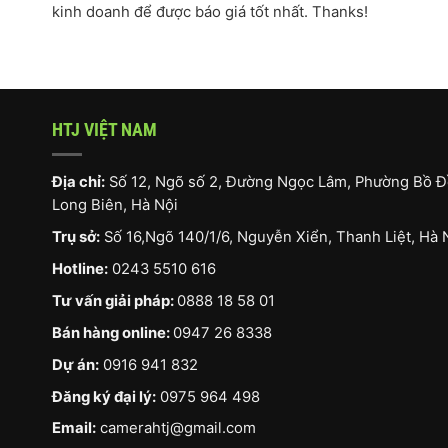
kinh doanh để được báo giá tốt nhất. Thanks!
HTJ VIỆT NAM
Địa chỉ:
Số 12, Ngõ số 2, Đường Ngọc Lâm, Phường Bồ Đ
Long Biên, Hà Nội
Trụ sở:
Số 16,Ngõ 140/1/6, Nguyễn Xiển, Thanh Liệt, Hà 
Hotline:
0243 5510 616
Tư vấn giải pháp:
0888 18 58 01
Bán hàng online:
0947 26 8338
Dự án:
0916 941 832
Đăng ký đại lý:
0975 964 498
Email:
camerahtj@gmail.com