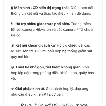
🖥️
Màn hình LCD hiển thị trạng thái
: Giúp theo dõi
thông tin kết nối và thao tác điều khiển dễ dàng.
🔌
Hỗ trợ nhiều giao thức phổ biến
: Tương thích
tốt với camera Hikvision và các camera PTZ chuẩn
Pelco.
📡
Kết nối khoảng cách xa
: Hỗ trợ chiều dài cáp
RS485 lên tới 1200m, phù hợp hệ thống giám sát
quy mô lớn.
🧩
Thiết kế nhỏ gọn, tiết kiệm không gian
: Phù
hợp lắp đặt trong phòng điều khiển nhỏ, quầy bảo
vệ.
💰
Giải pháp kinh tế
: Giá thành hợp lý, đáp ứng
nhu cầu điều khiển PTZ cơ bản.
🔎 Lưu ý: So với DS-1003KI, model