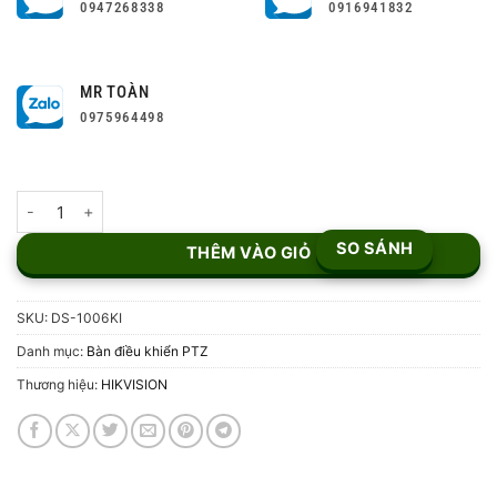
0947268338
0916941832
MR TOÀN
0975964498
Bàn Điều Khiển Camera PTZ DS-1006KI số lượng
SO SÁNH
THÊM VÀO GIỎ
SKU:
DS-1006KI
Danh mục:
Bàn điều khiển PTZ
Thương hiệu:
HIKVISION