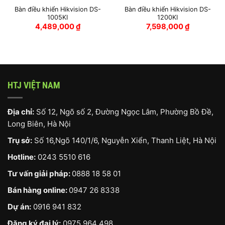
Bàn điều khiển Hikvision DS-
Bàn điều khiển Hikvision DS-
1005KI
1200KI
4,489,000
₫
7,598,000
₫
HTJ VIỆT NAM
Địa chỉ:
Số 12, Ngõ số 2, Đường Ngọc Lâm, Phường Bồ Đề,
Long Biên, Hà Nội
Trụ sở:
Số 16,Ngõ 140/1/6, Nguyễn Xiển, Thanh Liệt, Hà Nội
Hotline:
0243 5510 616
Tư vấn giải pháp:
0888 18 58 01
Bán hàng online:
0947 26 8338
Dự án:
0916 941 832
Đăng ký đại lý:
0975 964 498