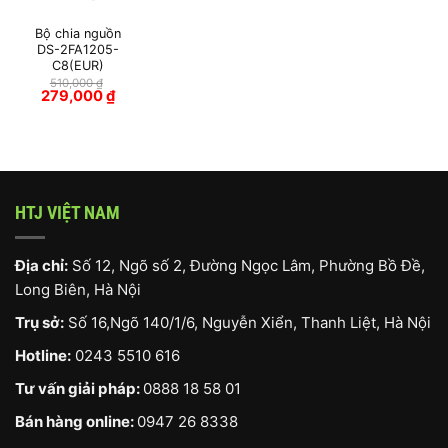
Bộ chia nguồn
DS-2FA1205-
C8(EUR)
510,000
₫
Giá
Giá
279,000
₫
gốc
hiện
là:
tại
510,000 ₫.
là:
279,000 ₫.
HTJ VIỆT NAM
Địa chỉ:
Số 12, Ngõ số 2, Đường Ngọc Lâm, Phường Bồ Đề,
Long Biên, Hà Nội
Trụ sở:
Số 16,Ngõ 140/1/6, Nguyễn Xiển, Thanh Liệt, Hà Nội
Hotline:
0243 5510 616
Tư vấn giải pháp:
0888 18 58 01
Bán hàng online:
0947 26 8338