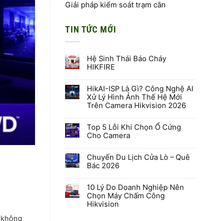
Giải pháp kiểm soát trạm cân
TIN TỨC MỚI
Hệ Sinh Thái Báo Cháy
HIKFIRE
Không
có
HikAI-ISP Là Gì? Công Nghệ AI
bình
luận
Xử Lý Hình Ảnh Thế Hệ Mới
ở
Trên Camera Hikvision 2026
Hệ
Sinh
Không
Thái
có
Báo
Top 5 Lỗi Khi Chọn Ổ Cứng
bình
Cháy
luận
Cho Camera
HIKFIRE
ở
HikAI-
Không
ISP
có
Là
Chuyến Du Lịch Cửa Lò – Quê
bình
Gì?
luận
Bác 2026
Công
ở
Nghệ
Top
Không
AI
5
có
Xử
Lỗi
10 Lý Do Doanh Nghiệp Nên
bình
Lý
Khi
luận
Chọn Máy Chấm Công
Hình
Chọn
ở
Hikvision
Ảnh
Ổ
Chuyến
Thế
Cứng
Du
Không
Hệ
Cho
Lịch
ẽ không
có