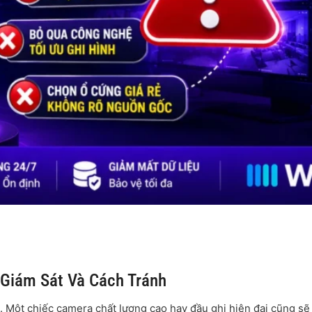
 Giám Sát Và Cách Tránh
át. Một chiếc camera chất lượng cao hay đầu ghi hiện đại cũng s