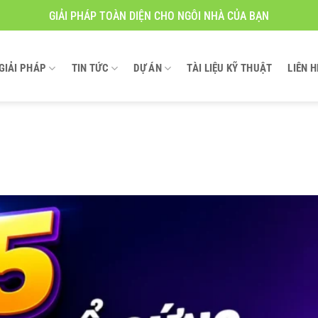
GIẢI PHÁP TOÀN DIỆN CHO NGÔI NHÀ CỦA BẠN
GIẢI PHÁP
TIN TỨC
DỰ ÁN
TÀI LIỆU KỸ THUẬT
LIÊN H