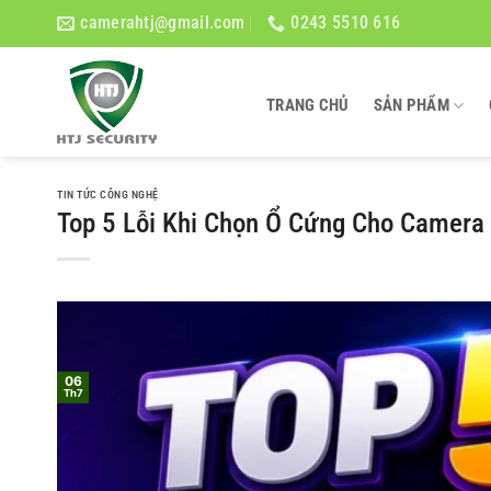
Bỏ
camerahtj@gmail.com
0243 5510 616
qua
nội
dung
TRANG CHỦ
SẢN PHẨM
TIN TỨC CÔNG NGHỆ
Top 5 Lỗi Khi Chọn Ổ Cứng Cho Camera
06
Th7