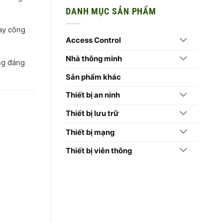
Mới
Camera
Cửa
bình
Trên
Lò
DANH MỤC SẢN PHẨM
luận
Camera
–
ở
Hikvision
Quê
10
2026
Bác
Lý
hay công
2026
Do
Access Control
Doanh
Nghiệp
Nên
Nhà thông minh
Chọn
ng đáng
Máy
Chấm
Công
Sản phẩm khác
Hikvision
Thiết bị an ninh
Thiết bị lưu trữ
Thiết bị mạng
Thiết bị viễn thông