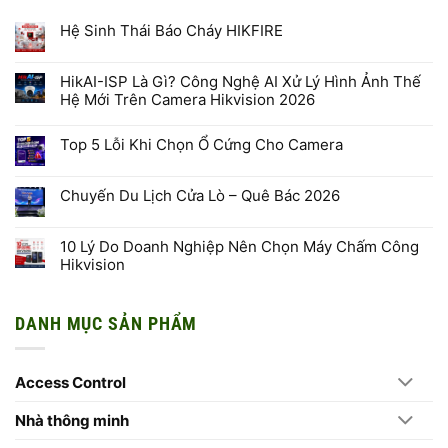
Hệ Sinh Thái Báo Cháy HIKFIRE
Không
có
bình
HikAI-ISP Là Gì? Công Nghệ AI Xử Lý Hình Ảnh Thế
luận
Hệ Mới Trên Camera Hikvision 2026
ở
Hệ
Không
Sinh
có
Thái
Top 5 Lỗi Khi Chọn Ổ Cứng Cho Camera
bình
Báo
luận
Cháy
Không
ở
HIKFIRE
có
HikAI-
bình
ISP
Chuyến Du Lịch Cửa Lò – Quê Bác 2026
luận
Là
ở
Gì?
Không
Top
Công
có
5
Nghệ
bình
10 Lý Do Doanh Nghiệp Nên Chọn Máy Chấm Công
Lỗi
AI
luận
Khi
Hikvision
Xử
ở
Chọn
Lý
Chuyến
Ổ
Không
Hình
Du
Cứng
có
Ảnh
Lịch
Cho
bình
Thế
Cửa
DANH MỤC SẢN PHẨM
Camera
luận
Hệ
Lò
ở
Mới
–
10
Trên
Quê
Lý
Camera
Bác
Do
Hikvision
2026
Access Control
Doanh
2026
Nghiệp
Nên
Chọn
Nhà thông minh
Máy
Chấm