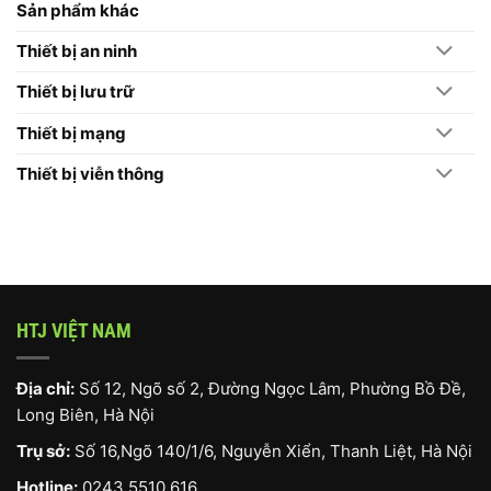
Công
Sản phẩm khác
Hikvision
Thiết bị an ninh
Thiết bị lưu trữ
Thiết bị mạng
Thiết bị viễn thông
HTJ VIỆT NAM
Địa chỉ:
Số 12, Ngõ số 2, Đường Ngọc Lâm, Phường Bồ Đề,
Long Biên, Hà Nội
Trụ sở:
Số 16,Ngõ 140/1/6, Nguyễn Xiển, Thanh Liệt, Hà Nội
Hotline:
0243 5510 616