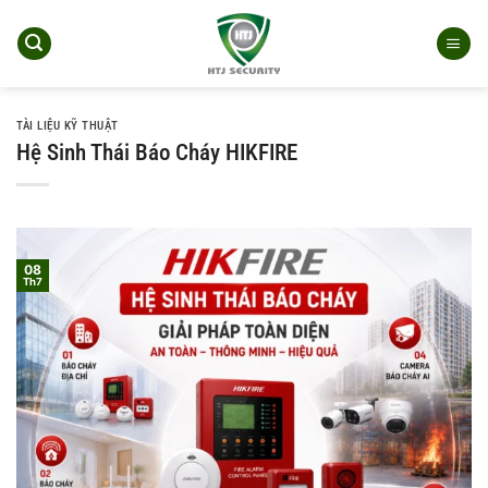
Bỏ
qua
nội
dung
TÀI LIỆU KỸ THUẬT
Hệ Sinh Thái Báo Cháy HIKFIRE
08
Th7