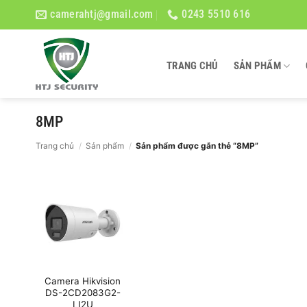
Bỏ
camerahtj@gmail.com
0243 5510 616
qua
nội
dung
TRANG CHỦ
SẢN PHẨM
8MP
Trang chủ
/
Sản phẩm
/
Sản phẩm được gắn thẻ “8MP”
Camera Hikvision
DS-2CD2083G2-
LI2U