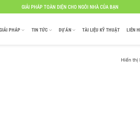
GIẢI PHÁP TOÀN DIỆN CHO NGÔI NHÀ CỦA BẠN
GIẢI PHÁP
TIN TỨC
DỰ ÁN
TÀI LIỆU KỸ THUẬT
LIÊN H
Hiển thị