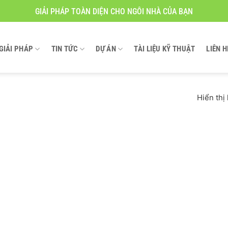
GIẢI PHÁP TOÀN DIỆN CHO NGÔI NHÀ CỦA BẠN
GIẢI PHÁP
TIN TỨC
DỰ ÁN
TÀI LIỆU KỸ THUẬT
LIÊN H
Hiển thị