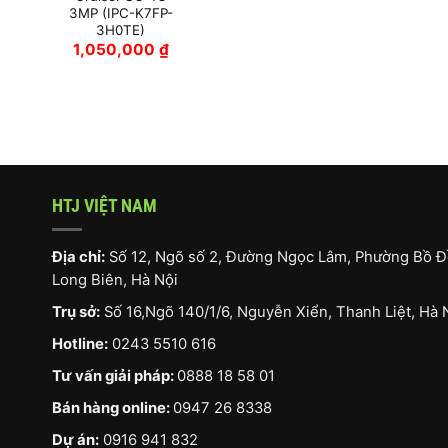
3MP (IPC-K7FP-
3H0TE)
1,050,000
₫
HTJ VIỆT NAM
Địa chỉ:
Số 12, Ngõ số 2, Đường Ngọc Lâm, Phường Bồ Đ
Long Biên, Hà Nội
Trụ sở:
Số 16,Ngõ 140/1/6, Nguyễn Xiển, Thanh Liệt, Hà 
Hotline:
0243 5510 616
Tư vấn giải pháp:
0888 18 58 01
Bán hàng online:
0947 26 8338
Dự án:
0916 941 832