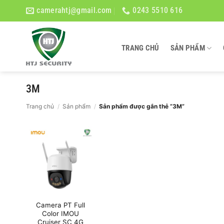
Bỏ
camerahtj@gmail.com
0243 5510 616
qua
nội
dung
TRANG CHỦ
SẢN PHẨM
3M
Trang chủ
/
Sản phẩm
/
Sản phẩm được gắn thẻ “3M”
Camera PT Full
Color IMOU
Cruiser SC 4G