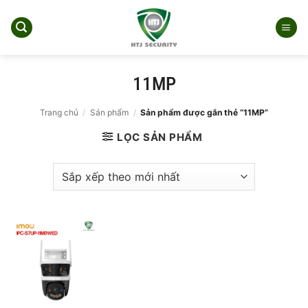
Bỏ
qua
nội
dung
11MP
Trang chủ
/
Sản phẩm
/
Sản phẩm được gắn thẻ “11MP”
LỌC SẢN PHẨM