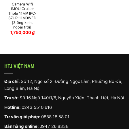
Camera Wifi
IMOU Cruiser
Triple 11MP IPC-
S7UP-11M0WED
[3 ống kính,
ngoài trời]
1,750,000
₫
HTJ VIỆT NAM
Địa chỉ:
Số 12, Ngõ số 2, Đường Ngọc Lâm, Phường Bồ Đề,
Long Biên, Hà Nội
Trụ sở:
Số 16,Ngõ 140/1/6, Nguyễn Xiển, Thanh Liệt, Hà Nội
Hotline:
0243 5510 616
Tư vấn giải pháp:
0888 18 58 01
Bán hàng online:
0947 26 8338