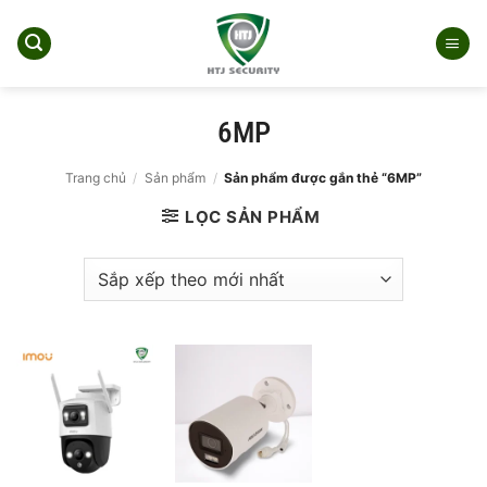
Bỏ
qua
nội
dung
6MP
Trang chủ
/
Sản phẩm
/
Sản phẩm được gắn thẻ “6MP”
LỌC SẢN PHẨM