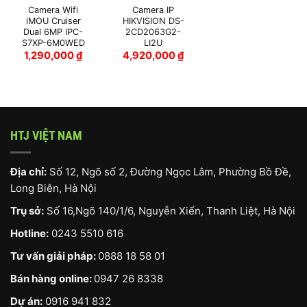
Camera Wifi
Camera IP
iMOU Cruiser
HIKVISION DS-
Dual 6MP IPC-
2CD2063G2-
S7XP-6M0WED
LI2U
1,290,000
₫
4,920,000
₫
HTJ VIỆT NAM
Địa chỉ:
Số 12, Ngõ số 2, Đường Ngọc Lâm, Phường Bồ Đề,
Long Biên, Hà Nội
Trụ sở:
Số 16,Ngõ 140/1/6, Nguyễn Xiển, Thanh Liệt, Hà Nội
Hotline:
0243 5510 616
Tư vấn giải pháp:
0888 18 58 01
Bán hàng online:
0947 26 8338
Dự án:
0916 941 832