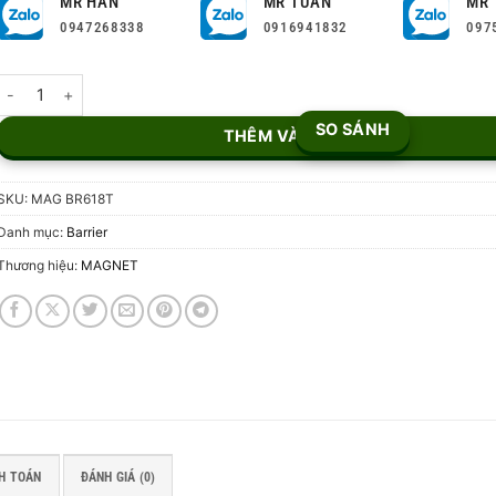
MR HÂN
MR TUẤN
MR 
0947268338
0916941832
097
Barrier tự động MAG BR618T số lượng
SO SÁNH
THÊM VÀO GIỎ
SKU:
MAG BR618T
Danh mục:
Barrier
Thương hiệu:
MAGNET
H TOÁN
ĐÁNH GIÁ (0)