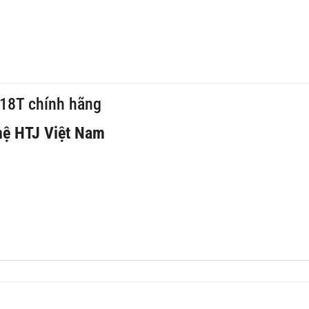
n
618T chính hãng
hệ HTJ Việt Nam