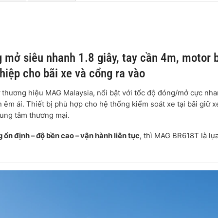
mở siêu nhanh 1.8 giây, tay cần 4m, motor 
hiệp cho bãi xe và cổng ra vào
 thương hiệu MAG Malaysia, nổi bật với tốc độ đóng/mở cực nh
 êm ái. Thiết bị phù hợp cho hệ thống kiểm soát xe tại bãi giữ x
rung tâm thương mại.
ổn định – độ bền cao – vận hành liên tục
, thì MAG BR618T là lự