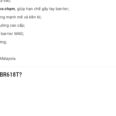
ra vào;
 va chạm
, giúp hạn chế gãy tay barrier;
ộng mạnh mẽ và bền bỉ;
rường cao cấp;
 barrier MAG;
ờng;
;
 Malaysia.
G BR618T?