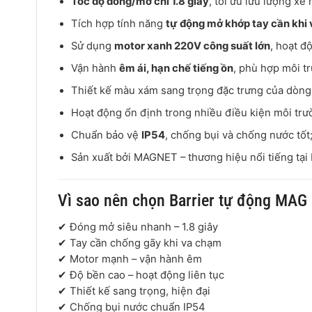
Tốc độ đóng/mở chỉ 1.8 giây
, tối ưu lưu lượng xe 
Tích hợp tính năng
tự động mở khớp tay cần khi
Sử dụng
motor xanh 220V công suất lớn
, hoạt đ
Vận hành
êm ái, hạn chế tiếng ồn
, phù hợp môi t
Thiết kế màu xám sang trọng đặc trưng của dòng
Hoạt động ổn định trong nhiều điều kiện môi trư
Chuẩn bảo vệ
IP54
, chống bụi và chống nước tốt
Sản xuất bởi
MAGNET
– thương hiệu nổi tiếng tại
Vì sao nên chọn Barrier tự động MA
✔ Đóng mở siêu nhanh – 1.8 giây
✔ Tay cần chống gãy khi va chạm
✔ Motor mạnh – vận hành êm
✔ Độ bền cao – hoạt động liên tục
✔ Thiết kế sang trọng, hiện đại
✔ Chống bụi nước chuẩn IP54