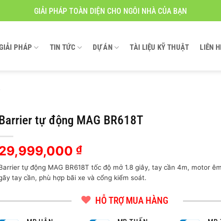
GIẢI PHÁP TOÀN DIỆN CHO NGÔI NHÀ CỦA BẠN
GIẢI PHÁP
TIN TỨC
DỰ ÁN
TÀI LIỆU KỸ THUẬT
LIÊN H
Barrier tự động MAG BR618T
29,999,000
₫
Barrier tự động MAG BR618T tốc độ mở 1.8 giây, tay cần 4m, motor êm
gãy tay cần, phù hợp bãi xe và cổng kiểm soát.
HỖ TRỢ MUA HÀNG