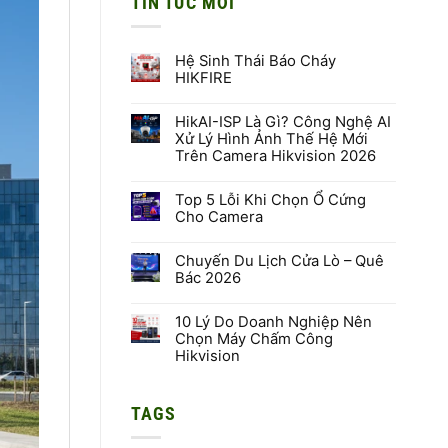
TIN TỨC MỚI
Hệ Sinh Thái Báo Cháy
HIKFIRE
Không
có
HikAI-ISP Là Gì? Công Nghệ AI
bình
luận
Xử Lý Hình Ảnh Thế Hệ Mới
ở
Trên Camera Hikvision 2026
Hệ
Sinh
Không
Thái
có
Báo
Top 5 Lỗi Khi Chọn Ổ Cứng
bình
Cháy
luận
Cho Camera
HIKFIRE
ở
HikAI-
Không
ISP
có
Là
Chuyến Du Lịch Cửa Lò – Quê
bình
Gì?
luận
Bác 2026
Công
ở
Nghệ
Top
Không
AI
5
có
Xử
Lỗi
10 Lý Do Doanh Nghiệp Nên
bình
Lý
Khi
luận
Chọn Máy Chấm Công
Hình
Chọn
ở
Hikvision
Ảnh
Ổ
Chuyến
Thế
Cứng
Du
Không
Hệ
Cho
Lịch
có
Mới
Camera
Cửa
bình
Trên
Lò
TAGS
luận
Camera
–
ở
Hikvision
Quê
10
2026
Bác
Lý