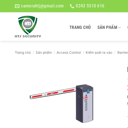
Bỏ
camerahtj@gmail.com
0243 5510 616
qua
nội
dung
TRANG CHỦ
SẢN PHẨM
Trang chủ
/
Sản phẩm
/
Access Control
/
Kiểm soát ra vào
/
Barrier