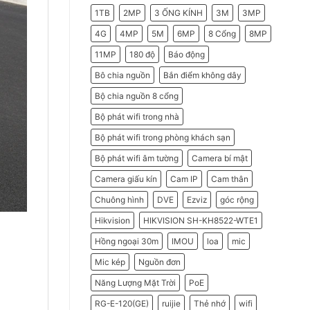
2026
Do
1TB
2MP
3 ỐNG KÍNH
3M
3MP
Doanh
Nghiệp
Nên
4G
4MP
5M
6MP
8 Cổng
8MP
Chọn
Máy
11MP
180 độ
Báo động
Chấm
Công
Hikvision
Bô chia nguồn
Bắn điểm không dây
Bộ chia nguồn 8 cổng
Bộ phát wifi trong nhà
Bộ phát wifi trong phòng khách sạn
Bộ phát wifi âm tường
Camera bí mật
Camera giấu kín
Cam IP
Cam thân
Chuông hình
DVE
Ezviz
góc rộng
Hikvision
HIKVISION SH-KH8522-WTE1
Hồng ngoại 30m
IMOU
loa
mic
Mic kép
Nguồn đơn
Năng Lượng Mặt Trời
PoE
RG-E-120(GE)
ruijie
Thẻ nhớ
wifi