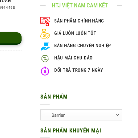
TOÀN
HTJ VIỆT NAM CAM KẾT
5964498
SẢN PHẨM CHÍNH HÃNG
GIÁ LUÔN LUÔN TỐT
BÁN HÀNG CHUYÊN NGHIỆP
HẬU MÃI CHU ĐÁO
ĐỔI TRẢ TRONG 7 NGÀY
SẢN PHẨM
SẢN PHẨM KHUYẾN MẠI