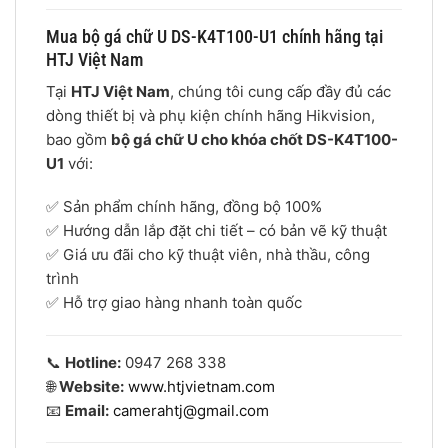
Mua bộ gá chữ U DS-K4T100-U1 chính hãng tại
HTJ Việt Nam
Tại
HTJ Việt Nam
, chúng tôi cung cấp đầy đủ các
dòng thiết bị và phụ kiện chính hãng Hikvision,
bao gồm
bộ gá chữ U cho khóa chốt DS-K4T100-
U1
với:
✅ Sản phẩm chính hãng, đồng bộ 100%
✅ Hướng dẫn lắp đặt chi tiết – có bản vẽ kỹ thuật
✅ Giá ưu đãi cho kỹ thuật viên, nhà thầu, công
trình
✅ Hỗ trợ giao hàng nhanh toàn quốc
📞
Hotline:
0947 268 338
🌐
Website:
www.htjvietnam.com
📧
Email:
camerahtj@gmail.com