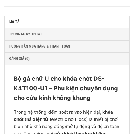
MÔ TẢ
THÔNG SỐ KỸ THUẬT
HƯỚNG DẪN MUA HÀNG & THANH TOÁN
ĐÁNH GIÁ (0)
Bộ gá chữ U cho khóa chốt DS-
K4T100-U1 – Phụ kiện chuyên dụng
cho cửa kính không khung
Trong hệ thống kiểm soát ra vào hiện đại,
khóa
chốt thả điện tử
(electric bolt lock) là thiết bị phổ
biến nhờ khả năng đóng/mở tự động và độ an toàn
cao. Tuy nhiên, với
cửa kính thủy lực không