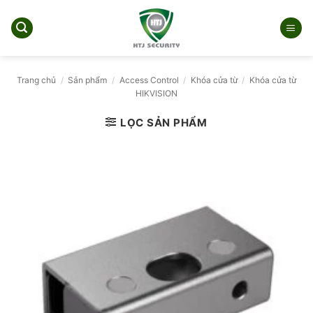
Bỏ
qua
nội
dung
Trang chủ
/
Sản phẩm
/
Access Control
/
Khóa cửa từ
/
Khóa cửa từ
HIKVISION
LỌC SẢN PHẨM