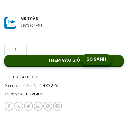
MR TOÀN
0975964498
Bộ gá chữ U cho khóa chốt DS-K4T100-U1 số lượng
SO SÁNH
THÊM VÀO GIỎ
SKU:
DS-K4T100-U1
Danh mục:
Khóa cửa từ HIKVISION
Thương hiệu:
HIKVISION