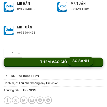
MR HÂN
MR TUẤN
0947268338
0916941832
MR TOÀN
0975964498
Bộ thu phát sóng không dây cho thang máy HIKVISION DS-3WF10
SO SÁNH
THÊM VÀO GIỎ
SKU:
DS-3WF1000-EI-2N
Danh mục:
Thu phát không dây Hikvision
Thương hiệu:
HIKVISION