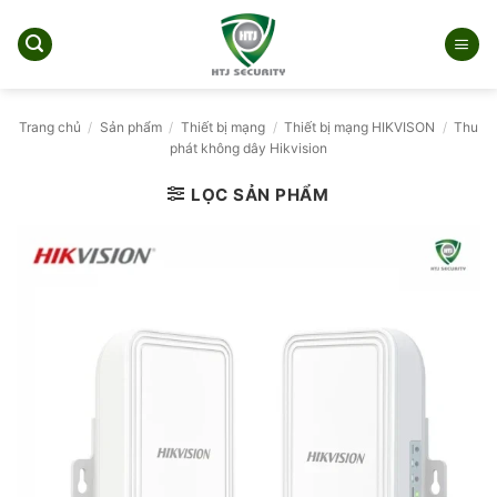
Bỏ
qua
nội
dung
Trang chủ
/
Sản phẩm
/
Thiết bị mạng
/
Thiết bị mạng HIKVISON
/
Thu
phát không dây Hikvision
LỌC SẢN PHẨM