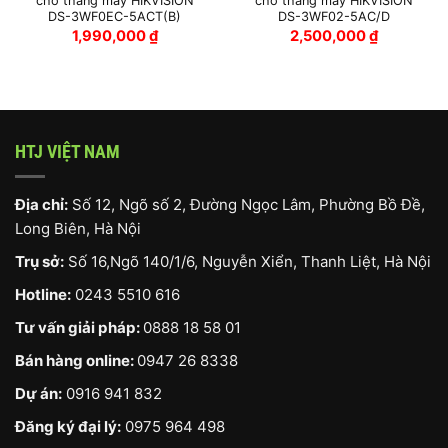
cho thang máy HIKVISION
cho thang máy HIKVISION
DS-3WF0EC-5ACT(B)
DS-3WF02-5AC/D
1,990,000
₫
2,500,000
₫
HTJ VIỆT NAM
Địa chỉ:
Số 12, Ngõ số 2, Đường Ngọc Lâm, Phường Bồ Đề,
Long Biên, Hà Nội
Trụ sở:
Số 16,Ngõ 140/1/6, Nguyễn Xiển, Thanh Liệt, Hà Nội
Hotline:
0243 5510 616
Tư vấn giải pháp:
0888 18 58 01
Bán hàng online:
0947 26 8338
Dự án:
0916 941 832
Đăng ký đại lý:
0975 964 498