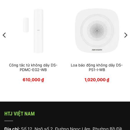
Công tắc từ không dây DS-
Loa báo động không dây DS-
PDMC-EG2-WB
PS1-I-WB
610,000
₫
1,020,000
₫
HTJ VIỆT NAM
Địa chỉ:
Số 12, Ngõ số 2, Đường Ngọc Lâm, Phường Bồ Đề,