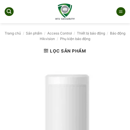
Bỏ
qua
nội
dung
Trang chủ
/
Sản phẩm
/
Access Control
/
Thiết bị báo động
/
Báo động
Hikvision
/
Phụ kiện báo động
LỌC SẢN PHẨM