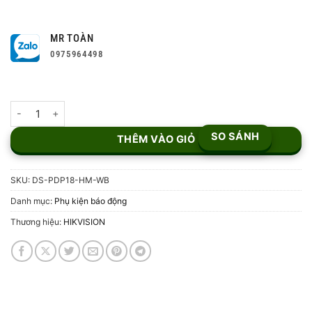
MR TOÀN
0975964498
Cảm biến hồng ngoại ngoài trời DS-PDP18-HM-WB số lượng
SO SÁNH
THÊM VÀO GIỎ
SKU:
DS-PDP18-HM-WB
Danh mục:
Phụ kiện báo động
Thương hiệu:
HIKVISION