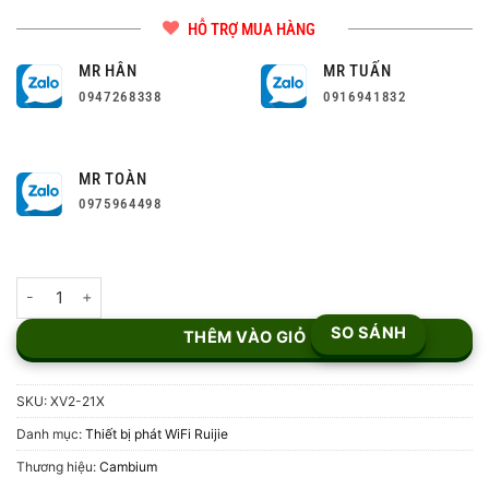
HỖ TRỢ MUA HÀNG
MR HÂN
MR TUẤN
0947268338
0916941832
MR TOÀN
0975964498
Cambium XV2-21X Indoor Wi-Fi 6 số lượng
SO SÁNH
THÊM VÀO GIỎ
SKU:
XV2-21X
Danh mục:
Thiết bị phát WiFi Ruijie
Thương hiệu:
Cambium