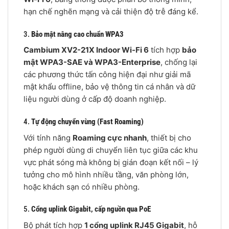
hạn chế nghẽn mạng và cải thiện độ trễ đáng kể.
3.
Bảo mật nâng cao chuẩn WPA3
Cambium XV2-21X Indoor Wi-Fi 6
tích hợp
bảo
mật WPA3-SAE và WPA3-Enterprise
, chống lại
các phương thức tấn công hiện đại như giải mã
mật khẩu offline, bảo vệ thông tin cá nhân và dữ
liệu người dùng ở cấp độ doanh nghiệp.
4.
Tự động chuyển vùng (Fast Roaming)
Với tính năng
Roaming cực nhanh
, thiết bị cho
phép người dùng di chuyển liên tục giữa các khu
vực phát sóng mà không bị gián đoạn kết nối – lý
tưởng cho mô hình nhiều tầng, văn phòng lớn,
hoặc khách sạn có nhiều phòng.
5.
Cổng uplink Gigabit, cấp nguồn qua PoE
Bộ phát tích hợp
1 cổng uplink RJ45 Gigabit
, hỗ