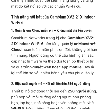
cải thiện hiệu suất, tiết kiệm năng lượng và tăng
mật độ kết nối so với các chuẩn Wi-Fi cũ.
Tính năng nổi bật của Cambium XV2-21X Indoor
Wi-Fi 6
1.
Quản lý qua Cloud miễn phí – Không mất phí bản quyền
Cambium Networks trang bị cho
Cambium XV2-
21X Indoor Wi-Fi 6
nền tảng quản lý
cnMaestro®
Cloud
hoàn toàn miễn phí trọn đời, không giới hạn
tính năng. Người dùng có thể cấu hình, giám sát,
cập nhật firmware và theo dõi toàn bộ thiết bị từ
xa qua
trình duyệt web hoặc app mobile
. Đây là
lợi thế lớn so với nhiều hãng yêu cầu phí quản lý.
2.
Hiệu suất mạnh mẽ – Kết nối lên đến 256 người dùng
Thiết bị hỗ trợ đồng thời lên đến
256 người dùng
,
phù hợp với môi trường đông người như phòng
họp, lớp học, nhà hàng hoặc văn phòng mở. Nhờ
Wi-Fi 6
, băng thông được phân bổ thông minh,