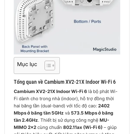
Mục lục
Tổng quan về Cambium XV2-21X Indoor Wi-Fi 6
Cambium XV2-21X Indoor Wi-Fi 6
là bộ phát Wi-
Fi dành cho trong nhà (indoor), hỗ trợ đồng thời
hai băng tần (dual-band) với tốc độ cao:
2402
Mbps ở băng tần 5GHz
và
573.5 Mbps ở băng
tần 2.4GHz
. Thiết bị sử dụng công nghệ
MU-
MIMO 2×2
cùng chuẩn
802.11ax (Wi-Fi 6)
– giúp