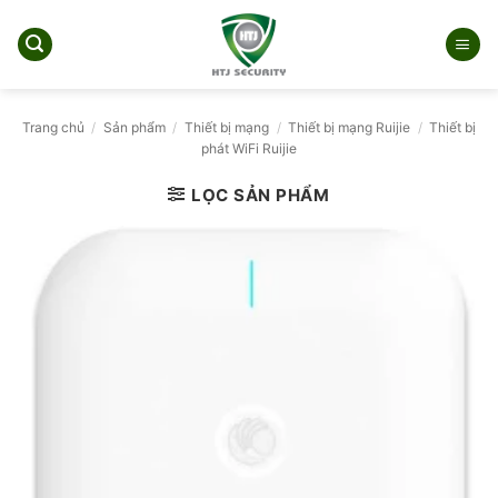
Bỏ
qua
nội
dung
Trang chủ
/
Sản phẩm
/
Thiết bị mạng
/
Thiết bị mạng Ruijie
/
Thiết bị
phát WiFi Ruijie
LỌC SẢN PHẨM