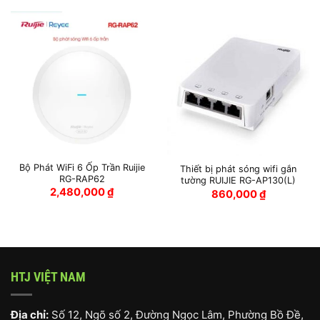
Bộ Phát WiFi 6 Ốp Trần Ruijie
Thiết bị phát sóng wifi gắn
RG-RAP62
tường RUIJIE RG-AP130(L)
2,480,000
₫
860,000
₫
HTJ VIỆT NAM
Địa chỉ:
Số 12, Ngõ số 2, Đường Ngọc Lâm, Phường Bồ Đề,