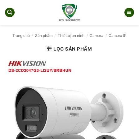
Bỏ
qua
nội
dung
Trang chủ
/
Sản phẩm
/
Thiết bị an ninh
/
Camera
/
Camera IP
LỌC SẢN PHẨM