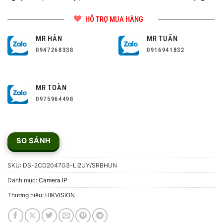
HỖ TRỢ MUA HÀNG
MR HÂN
MR TUẤN
0947268338
0916941832
MR TOÀN
0975964498
SO SÁNH
SKU:
DS-2CD2047G3-LI2UY/SRBHUN
Danh mục:
Camera IP
Thương hiệu:
HIKVISION