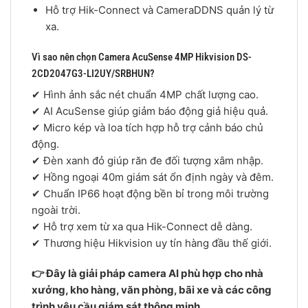
Hỗ trợ Hik-Connect và CameraDDNS quản lý từ
xa.
Vì sao nên chọn Camera AcuSense 4MP Hikvision DS-
2CD2047G3-LI2UY/SRBHUN?
✔ Hình ảnh sắc nét chuẩn 4MP chất lượng cao.
✔ AI AcuSense giúp giảm báo động giả hiệu quả.
✔ Micro kép và loa tích hợp hỗ trợ cảnh báo chủ
động.
✔ Đèn xanh đỏ giúp răn đe đối tượng xâm nhập.
✔ Hồng ngoại 40m giám sát ổn định ngày và đêm.
✔ Chuẩn IP66 hoạt động bền bỉ trong môi trường
ngoài trời.
✔ Hỗ trợ xem từ xa qua Hik-Connect dễ dàng.
✔ Thương hiệu Hikvision uy tín hàng đầu thế giới.
👉 Đây là giải pháp camera AI phù hợp cho nhà
xưởng, kho hàng, văn phòng, bãi xe và các công
trình yêu cầu giám sát thông minh.