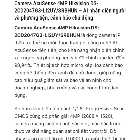
Camera AcuSense 4MP Hikvision DS-
2CD2047G3-LI2UY/SRBHUN – AI nhận diện người
và phương tiện, cảnh báo chủ động
Camera AcuSense 4MP Hikvision DS-
2CD2047G3-LI2UY/SRBHUN
là dòng camera IP
thân trụ thế hệ mới được trang bị công nghệ AI
AcuSense tiên tiến, cho khả năng nhận diện chính
xác người và phương tiện với độ chính xác lên đến
98,94%. Thiết bị tích hợp micro kép, loa cảnh báo
cùng hệ thống đèn xanh đỏ chủ động, giúp nâng
cao hiệu quả giám sát và bảo vệ an ninh cho
doanh nghiệp, nhà xưởng và các công trình dân
dụng.
Sở hữu cảm biến hình ảnh 1/1.8″ Progressive Scan
CMOS cùng độ phân giải 4MP (2688 × 1520),
camera mang lại hình ảnh sắc nét, màu sắc trung
thực và khả năng quan sát chi tiết vượt trội. Độ
nhạy sáng cực thấp chỉ 0.0001 Lux giúp thiết bị ghi