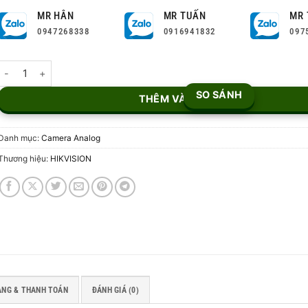
MR HÂN
MR TUẤN
MR 
0947268338
0916941832
097
Camera ColorVu 2MP DS-2CE72DFT-F số lượng
SO SÁNH
THÊM VÀO GIỎ
Danh mục:
Camera Analog
Thương hiệu:
HIKVISION
ÀNG & THANH TOÁN
ĐÁNH GIÁ (0)