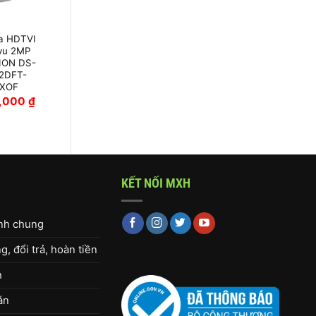
a HDTVI
Camera HD-TVI
vu 2MP
2MP DS-
ION DS-
2CE76D0T-LMFS
2DFT-
RXOF
0,000
₫
560,000
₫
KẾT NỐI MXH
ịnh chung
, đổi trả, hoàn tiền
h
án