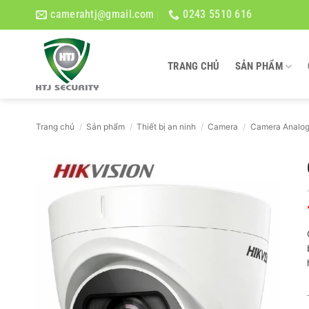
Bỏ
camerahtj@gmail.com
0243 5510 616
qua
nội
dung
TRANG CHỦ
SẢN PHẨM
Trang chủ
/
Sản phẩm
/
Thiết bị an ninh
/
Camera
/
Camera Analo