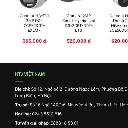
P
Camera HD-TVI
Camera 2MP
Camera H
ight
2MP DS-
Smart HybridLight
Dome 
T-
2CE76D0T-
DS-2CE17D0T-
Hikvision
EXLMF
LTS
2CE56D0T
₫
365,000
₫
520,000
₫
620,0
HTJ VIỆT NAM
Địa chỉ:
Số 12, Ngõ số 2, Đường Ngọc Lâm, Phường Bồ Đ
Long Biên, Hà Nội
Trụ sở:
Số 16,Ngõ 140/1/6, Nguyễn Xiển, Thanh Liệt, Hà 
Hotline:
0243 5510 616
Tư vấn giải pháp:
0888 18 58 01