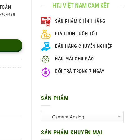
HTJ VIỆT NAM CAM KẾT
TOÀN
5964498
SẢN PHẨM CHÍNH HÃNG
GIÁ LUÔN LUÔN TỐT
BÁN HÀNG CHUYÊN NGHIỆP
HẬU MÃI CHU ĐÁO
ĐỔI TRẢ TRONG 7 NGÀY
SẢN PHẨM
SẢN PHẨM KHUYẾN MẠI