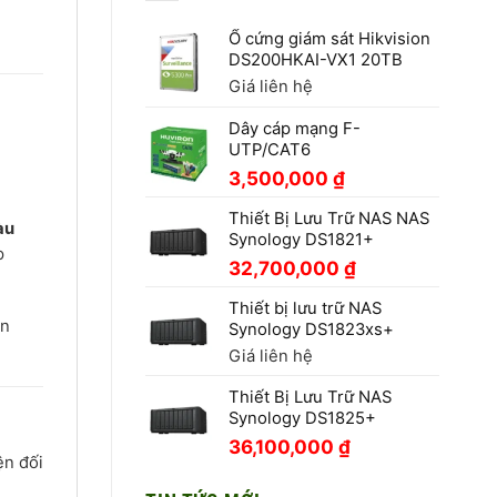
Ổ cứng giám sát Hikvision
DS200HKAI-VX1 20TB
Giá liên hệ
Dây cáp mạng F-
UTP/CAT6
3,500,000
₫
Thiết Bị Lưu Trữ NAS NAS
àu
Synology DS1821+
p
32,700,000
₫
Thiết bị lưu trữ NAS
ọn
Synology DS1823xs+
Giá liên hệ
Thiết Bị Lưu Trữ NAS
Synology DS1825+
36,100,000
₫
ện đối