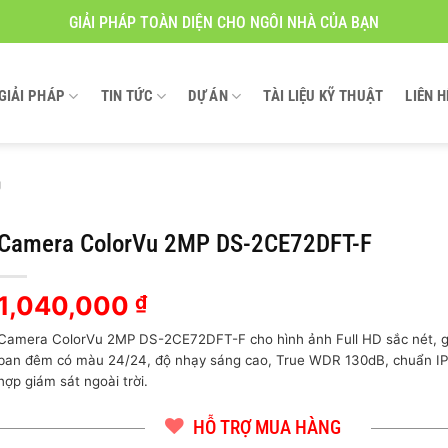
GIẢI PHÁP TOÀN DIỆN CHO NGÔI NHÀ CỦA BẠN
GIẢI PHÁP
TIN TỨC
DỰ ÁN
TÀI LIỆU KỸ THUẬT
LIÊN H
g
Camera ColorVu 2MP DS-2CE72DFT-F
1,040,000
₫
Camera ColorVu 2MP DS-2CE72DFT-F cho hình ảnh Full HD sắc nét, g
ban đêm có màu 24/24, độ nhạy sáng cao, True WDR 130dB, chuẩn IP
hợp giám sát ngoài trời.
HỖ TRỢ MUA HÀNG