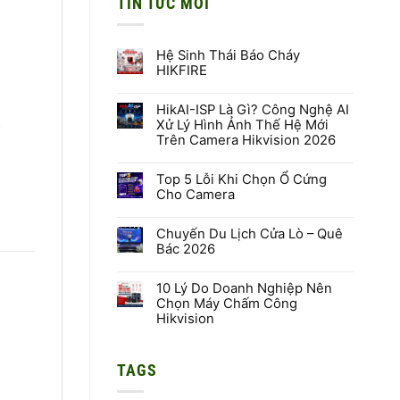
TIN TỨC MỚI
Hệ Sinh Thái Báo Cháy
HIKFIRE
Không
có
HikAI-ISP Là Gì? Công Nghệ AI
bình
luận
Xử Lý Hình Ảnh Thế Hệ Mới
ộ
ở
Trên Camera Hikvision 2026
Hệ
Sinh
Không
Thái
có
Báo
Top 5 Lỗi Khi Chọn Ổ Cứng
bình
Cháy
luận
Cho Camera
HIKFIRE
ở
HikAI-
Không
ISP
có
Là
Chuyến Du Lịch Cửa Lò – Quê
bình
Gì?
luận
Bác 2026
Công
ở
Nghệ
Top
Không
AI
5
có
Xử
Lỗi
10 Lý Do Doanh Nghiệp Nên
bình
Lý
Khi
luận
Chọn Máy Chấm Công
Hình
Chọn
ở
Hikvision
Ảnh
Ổ
Chuyến
Thế
Cứng
Du
Không
Hệ
Cho
Lịch
có
Mới
Camera
Cửa
bình
Trên
Lò
TAGS
luận
Camera
–
ở
Hikvision
Quê
10
2026
Bác
Lý