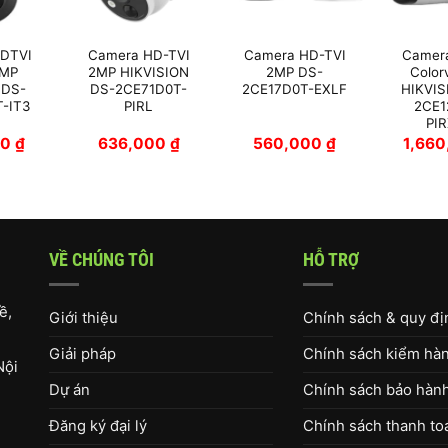
DTVI
Camera HD-TVI
Camera HD-TVI
Camer
2MP
2MP HIKVISION
2MP DS-
Color
 DS-
DS-2CE71D0T-
2CE17D0T-EXLF
HIKVIS
-IT3
PIRL
2CE1
PI
00
₫
636,000
₫
560,000
₫
1,66
VỀ CHÚNG TÔI
HỖ TRỢ
ề,
Giới thiệu
Chính sách & quy đ
Giải pháp
Chính sách kiểm hàng
Nội
Dự án
Chính sách bảo hàn
Đăng ký đại lý
Chính sách thanh to