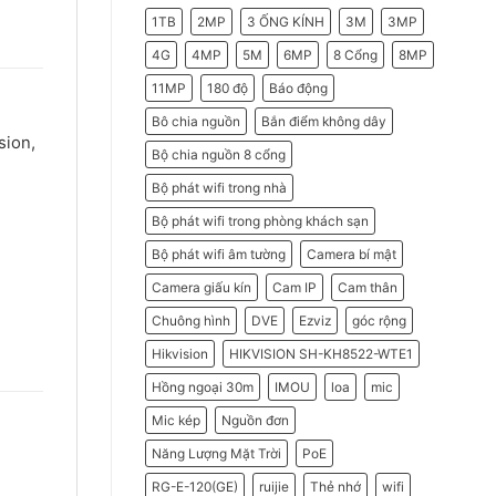
2026
Do
1TB
2MP
3 ỐNG KÍNH
3M
3MP
Doanh
Nghiệp
Nên
4G
4MP
5M
6MP
8 Cổng
8MP
Chọn
Máy
11MP
180 độ
Báo động
Chấm
Công
Hikvision
Bô chia nguồn
Bắn điểm không dây
sion,
Bộ chia nguồn 8 cổng
Bộ phát wifi trong nhà
Bộ phát wifi trong phòng khách sạn
Bộ phát wifi âm tường
Camera bí mật
Camera giấu kín
Cam IP
Cam thân
Chuông hình
DVE
Ezviz
góc rộng
Hikvision
HIKVISION SH-KH8522-WTE1
Hồng ngoại 30m
IMOU
loa
mic
Mic kép
Nguồn đơn
Năng Lượng Mặt Trời
PoE
RG-E-120(GE)
ruijie
Thẻ nhớ
wifi