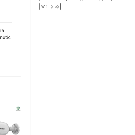
Wifi nội bộ
ra
 nước