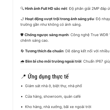
🔍
Hình ảnh Full HD sắc nét
: Độ phân giải 2MP đáp ứn
🌙
Hoạt động vượt trội trong ánh sáng yếu
: Độ nhạy
trường gần như không có ánh sáng.
🛡️
Chống ngược sáng mạnh
: Công nghệ True WDR 1
chênh sáng cao.
🔄
Tương thích đa chuẩn
: Dễ dàng kết nối với nhiề
🌧️
Bền bỉ cho môi trường ngoài trời
: Chuẩn IP67 gi
📍 Ứng dụng thực tế
Giám sát nhà ở, biệt thự, nhà phố
Cửa hàng, showroom, quán café
Kho hàng, nhà xưởng, bãi xe ngoài trời