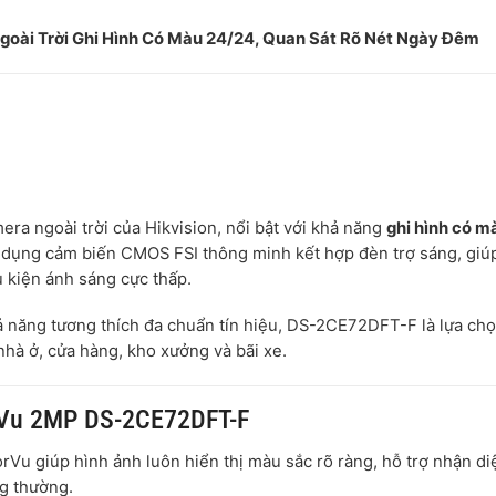
ài Trời Ghi Hình Có Màu 24/24, Quan Sát Rõ Nét Ngày Đêm
era ngoài trời của Hikvision, nổi bật với khả năng
ghi hình có m
 dụng cảm biến CMOS FSI thông minh kết hợp đèn trợ sáng, giú
u kiện ánh sáng cực thấp.
ả năng tương thích đa chuẩn tín hiệu, DS-2CE72DFT-F là lựa ch
nhà ở, cửa hàng, kho xưởng và bãi xe.
rVu 2MP DS-2CE72DFT-F
rVu giúp hình ảnh luôn hiển thị màu sắc rõ ràng, hỗ trợ nhận di
g thường.