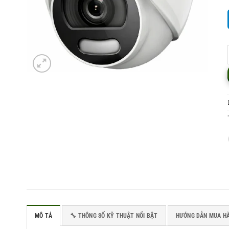
MÔ TẢ
🔧 THÔNG SỐ KỸ THUẬT NỔI BẬT
HƯỚNG DẪN MUA H