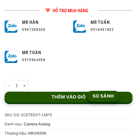
HỖ TRỢ MUA HÀNG
MR HÂN
MR TUẤN
0947268338
0916941832
MR TOÀN
0975964498
Camera HD-TVI 2MP DS-2CE76D0T-LMFS số lượng
SO SÁNH
THÊM VÀO GIỎ
SKU:
DS-2CE76D0T-LMFS
Danh mục:
Camera Analog
Thương hiệu:
HIKVISION