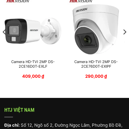
Camera HD-TVI 2MP DS-
Camera HD-TVI 2MP DS-
2CE16D0T-EXLF
2CE76D0T-EXIPF
409,000
₫
290,000
₫
HTJ VIỆT NAM
Địa chỉ:
Số 12, Ngõ số 2, Đường Ngọc Lâm, Phường Bồ Đề,