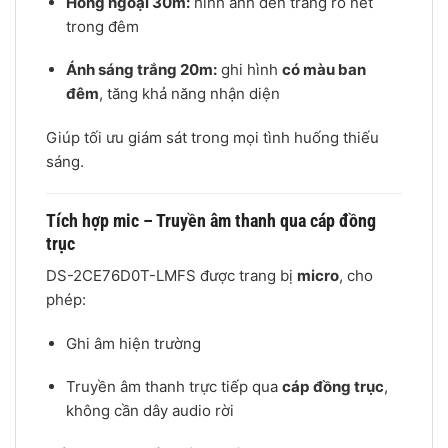
Hồng ngoại 30m:
hình ảnh đen trắng rõ nét
trong đêm
Ánh sáng trắng 20m:
ghi hình
có màu ban
đêm
, tăng khả năng nhận diện
Giúp tối ưu giám sát trong mọi tình huống thiếu
sáng.
Tích hợp mic – Truyền âm thanh qua cáp đồng
trục
DS-2CE76D0T-LMFS được trang bị
micro
, cho
phép:
Ghi âm hiện trường
Truyền âm thanh trực tiếp qua
cáp đồng trục
,
không cần dây audio rời