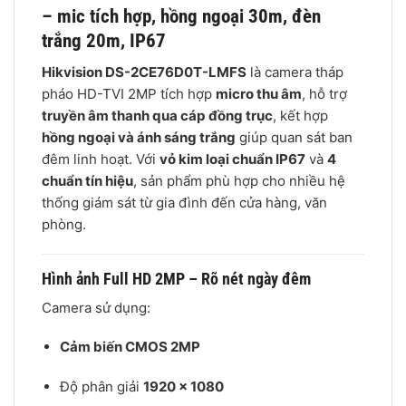
– mic tích hợp, hồng ngoại 30m, đèn
trắng 20m, IP67
Hikvision DS-2CE76D0T-LMFS
là camera tháp
pháo HD-TVI 2MP tích hợp
micro thu âm
, hỗ trợ
truyền âm thanh qua cáp đồng trục
, kết hợp
hồng ngoại và ánh sáng trắng
giúp quan sát ban
đêm linh hoạt. Với
vỏ kim loại chuẩn IP67
và
4
chuẩn tín hiệu
, sản phẩm phù hợp cho nhiều hệ
thống giám sát từ gia đình đến cửa hàng, văn
phòng.
Hình ảnh Full HD 2MP – Rõ nét ngày đêm
Camera sử dụng:
Cảm biến CMOS 2MP
Độ phân giải
1920 × 1080