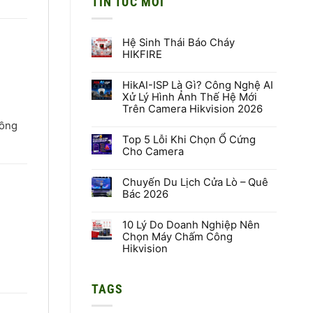
TIN TỨC MỚI
Hệ Sinh Thái Báo Cháy
HIKFIRE
Không
có
HikAI-ISP Là Gì? Công Nghệ AI
bình
luận
Xử Lý Hình Ảnh Thế Hệ Mới
ở
Trên Camera Hikvision 2026
Hệ
Sinh
Không
hồng
Thái
có
Báo
Top 5 Lỗi Khi Chọn Ổ Cứng
bình
Cháy
luận
Cho Camera
HIKFIRE
ở
HikAI-
Không
ISP
có
Là
Chuyến Du Lịch Cửa Lò – Quê
bình
Gì?
luận
Bác 2026
Công
ở
Nghệ
Top
Không
AI
5
có
Xử
Lỗi
10 Lý Do Doanh Nghiệp Nên
bình
Lý
Khi
luận
Chọn Máy Chấm Công
Hình
Chọn
ở
Hikvision
Ảnh
Ổ
Chuyến
Thế
Cứng
Du
Không
Hệ
Cho
Lịch
có
Mới
Camera
Cửa
bình
Trên
Lò
TAGS
luận
Camera
–
ở
Hikvision
Quê
10
2026
Bác
Lý