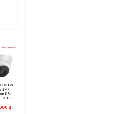
a HDTVI
Camera HDTVI
e 2MP
Colorvu 2MP
ion DS-
HIKVISION DS-
D0T-IT3
2CE12DFT-
PIRXOF
,000
₫
1,660,000
₫