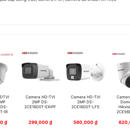
DTVI
Camera HD-TVI
Camera HD-TVI
Camer
2MP
2MP DS-
2MP DS-
Dom
 DS-
2CE16D0T-EXIPF
2CE16D0T-LFS
Hikvis
T-IR
2CE56
00
₫
299,000
₫
560,000
₫
620