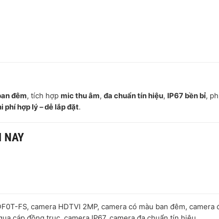
ban đêm
, tích hợp
mic thu âm
,
đa chuẩn tín hiệu
,
IP67 bền bỉ
, p
 phí hợp lý – dễ lắp đặt
.
M NAY
0T-FS, camera HDTVI 2MP, camera có màu ban đêm, camera 
ua cáp đồng trục, camera IP67, camera đa chuẩn tín hiệu