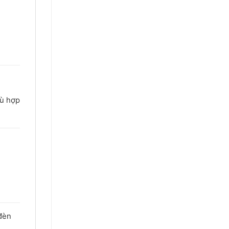
hù hợp
đèn