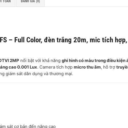
H TOÁN
ĐÁNH GIÁ (0)
 – Full Color, đèn trắng 20m, mic tích hợp,
HDTVI 2MP
nổi bật với khả năng
ghi hình có màu trong điều kiện 
sáng cao 0.001 Lux
. Camera tích hợp
micro thu âm
, hỗ trợ
truy
ng giám sát dân dụng và thương mại.
giám sát cơ bản đến nâng cao