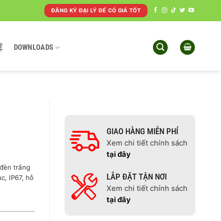
ĐĂNG KÝ ĐẠI LÝ ĐỂ CÓ GIÁ TỐT
Ệ
DOWNLOADS
GIAO HÀNG MIỄN PHÍ
Xem chi tiết chính sách
tại đây
đèn trắng
LẮP ĐẶT TẬN NƠI
c, IP67, hỗ
Xem chi tiết chính sách
tại đây