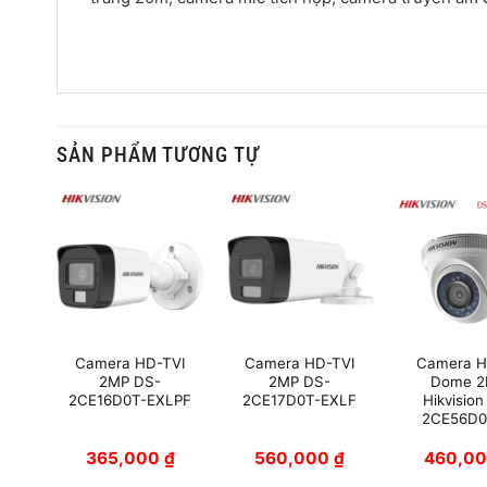
SẢN PHẨM TƯƠNG TỰ
ân
Camera HD-TVI
Camera HD-TVI
Camera H
urbo
2MP DS-
2MP DS-
Dome 
DS-
2CE16D0T-EXLPF
2CE17D0T-EXLF
Hikvision
3Z
2CE56D0
0
₫
365,000
₫
560,000
₫
460,0