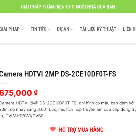
GIẢI PHÁP TOÀN DIỆN CHO NGÔI NHÀ CỦA BẠN
GIẢI PHÁP
TIN TỨC
DỰ ÁN
TÀI LIỆU KỸ THUẬT
LIÊN H
g
Camera HDTVI 2MP DS-2CE10DF0T-FS
675,000
₫
Camera HDTVI 2MP DS-2CE10DF0T-FS, ghi hình có màu ban đêm với 
20m, độ nhạy sáng 0.001 Lux, mic tích hợp truyền âm qua cáp đồng trụ
trợ TVI/AHD/CVI/CVBS.
HỖ TRỢ MUA HÀNG