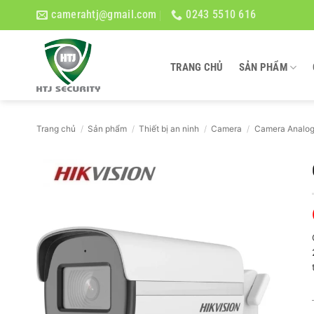
Bỏ
camerahtj@gmail.com
0243 5510 616
qua
nội
dung
TRANG CHỦ
SẢN PHẨM
Trang chủ
/
Sản phẩm
/
Thiết bị an ninh
/
Camera
/
Camera Analo