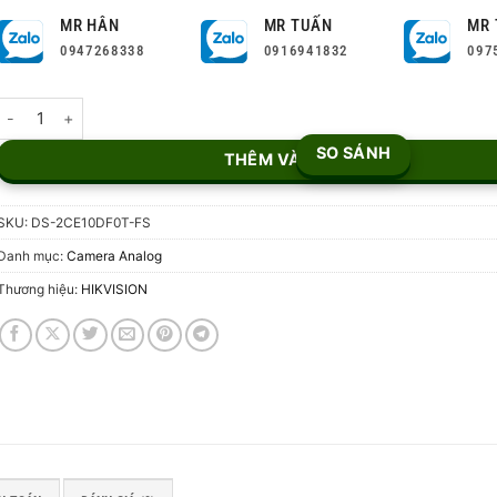
MR HÂN
MR TUẤN
MR 
0947268338
0916941832
097
Camera HDTVI 2MP DS-2CE10DF0T-FS số lượng
SO SÁNH
THÊM VÀO GIỎ
SKU:
DS-2CE10DF0T-FS
Danh mục:
Camera Analog
Thương hiệu:
HIKVISION