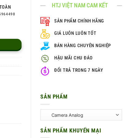
HTJ VIỆT NAM CAM KẾT
TOÀN
5964498
SẢN PHẨM CHÍNH HÃNG
GIÁ LUÔN LUÔN TỐT
BÁN HÀNG CHUYÊN NGHIỆP
HẬU MÃI CHU ĐÁO
ĐỔI TRẢ TRONG 7 NGÀY
SẢN PHẨM
SẢN PHẨM KHUYẾN MẠI