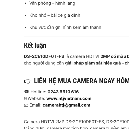
Văn phòng – hành lang
Kho nhỏ – bãi xe gia đình
Khu vực cần ghi hình kèm âm thanh
Kết luận
DS-2CE10DF0T-FS
là camera HDTVI
2MP có màu 
cho người dùng cần
giải pháp giám sát hiệu quả – chi
👉
LIÊN HỆ MUA CAMERA NGAY HÔ
☎ Hotline:
0243 5510 616
🌐 Website:
www.htjvietnam.com
📧 Email:
camerahtj@gmail.com
Camera HDTVI 2MP DS-2CE10DF0T-FS, DS-2CE10DF
trắng 20m, camera mic tích hợp, camera truyền âm q