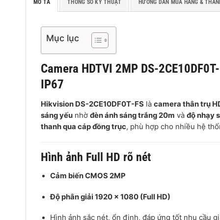
MÔ TẢ
THÔNG SỐ KỸ THUẬT
HƯỚNG DẪN MUA HÀNG & THAN
Mục lục
Camera HDTVI
2MP
DS-2CE10DF0T-FS
IP67
Hikvision DS-2CE10DF0T-FS
là
camera thân trụ 
sáng yếu
nhờ
đèn ánh sáng trắng 20m
và
độ nhạy 
thanh qua cáp đồng trục
, phù hợp cho nhiều hệ thố
Hình ảnh Full HD rõ nét
Cảm biến CMOS 2MP
Độ phân giải 1920 × 1080 (Full HD)
Hình ảnh sắc nét, ổn định, đáp ứng tốt nhu cầu 