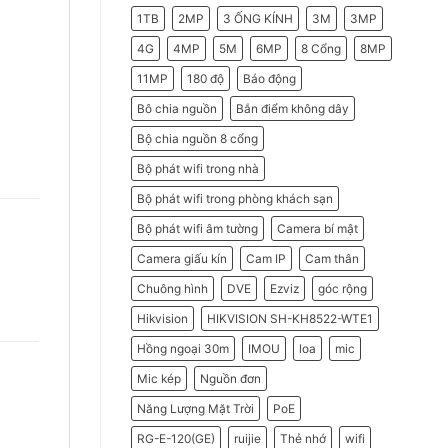
2026
Do
1TB
2MP
3 ỐNG KÍNH
3M
3MP
Doanh
Nghiệp
Nên
4G
4MP
5M
6MP
8 Cổng
8MP
Chọn
Máy
11MP
180 độ
Báo động
Chấm
Công
Hikvision
Bô chia nguồn
Bắn điểm không dây
Bộ chia nguồn 8 cổng
Bộ phát wifi trong nhà
Bộ phát wifi trong phòng khách sạn
Bộ phát wifi âm tường
Camera bí mật
Camera giấu kín
Cam IP
Cam thân
Chuông hình
DVE
Ezviz
góc rộng
Hikvision
HIKVISION SH-KH8522-WTE1
Hồng ngoại 30m
IMOU
loa
mic
Mic kép
Nguồn đơn
Năng Lượng Mặt Trời
PoE
RG-E-120(GE)
ruijie
Thẻ nhớ
wifi