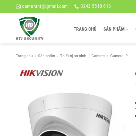
Bỏ
camerahtj@gmail.com
0243 5510 616
qua
nội
dung
TRANG CHỦ
SẢN PHẨM
Trang chủ
/
Sản phẩm
/
Thiết bị an ninh
/
Camera
/
Camera IP