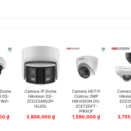
 Dome
Camera IP Dome
Camera HDTVI
Camera
N DS-
Hikvision DS-
Colorvu 2MP
Hikvis
FWD-
2CD2346G2P-
HIKVISION DS-
2CD2
ISU/SL
2CE72DFT-
LI
PIRXOF
000
₫
3,806,000
₫
1,590,000
₫
3,75