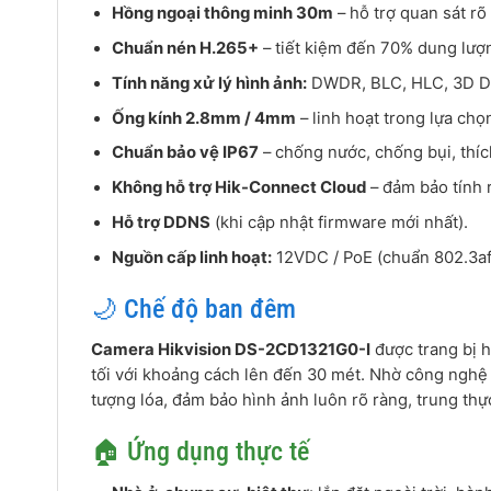
Hồng ngoại thông minh 30m
– hỗ trợ quan sát r
Chuẩn nén H.265+
– tiết kiệm đến 70% dung lượn
Tính năng xử lý hình ảnh:
DWDR, BLC, HLC, 3D DNR
Ống kính 2.8mm / 4mm
– linh hoạt trong lựa chọ
Chuẩn bảo vệ IP67
– chống nước, chống bụi, thích
Không hỗ trợ Hik-Connect Cloud
– đảm bảo tính 
Hỗ trợ DDNS
(khi cập nhật firmware mới nhất).
Nguồn cấp linh hoạt:
12VDC / PoE (chuẩn 802.3af
🌙 Chế độ ban đêm
Camera Hikvision DS-2CD1321G0-I
được trang bị 
tối với khoảng cách lên đến 30 mét. Nhờ công ngh
tượng lóa, đảm bảo hình ảnh luôn rõ ràng, trung thự
🏠 Ứng dụng thực tế