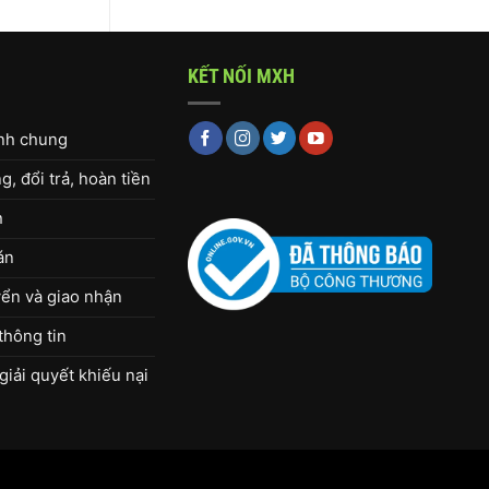
KẾT NỐI MXH
ịnh chung
, đổi trả, hoàn tiền
h
án
ển và giao nhận
thông tin
giải quyết khiếu nại