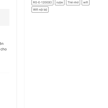
RG-E-120(GE)
ruijie
Thẻ nhớ
wifi
Wifi nội bộ
bền
 cho