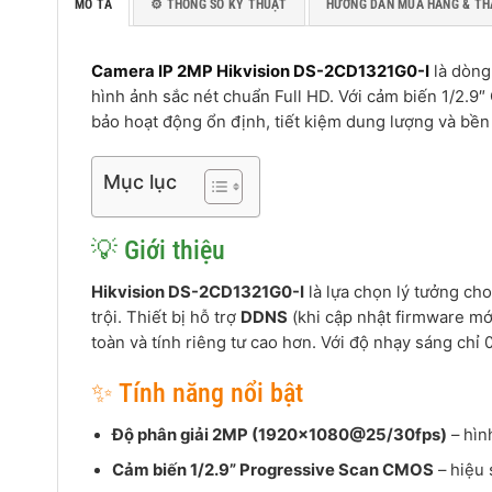
MÔ TẢ
⚙️ THÔNG SỐ KỸ THUẬT
HƯỚNG DẪN MUA HÀNG & TH
Camera IP 2MP Hikvision DS-2CD1321G0-I
là dòn
hình ảnh sắc nét chuẩn Full HD. Với cảm biến 1/2.
bảo hoạt động ổn định, tiết kiệm dung lượng và bền b
Mục lục
💡 Giới thiệu
Hikvision DS-2CD1321G0-I
là lựa chọn lý tưởng ch
trội. Thiết bị hỗ trợ
DDNS
(khi cập nhật firmware mớ
toàn và tính riêng tư cao hơn. Với độ nhạy sáng chỉ 
✨ Tính năng nổi bật
Độ phân giải 2MP (1920×1080@25/30fps)
– hình
Cảm biến 1/2.9” Progressive Scan CMOS
– hiệu 