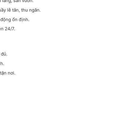
nh lang, sân vườn.
uầy lễ tân, thu ngân.
t động ổn định.
ện 24/7.
 đủ.
nh.
tận nơi.