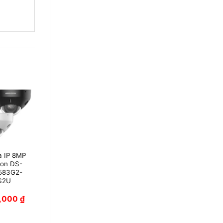
 IP 8MP
Camera IP Dome
ion DS-
8MP Hikvision
583G2-
DS-2CD2183G2-
S2U
LIS2U
5,000
₫
3,050,000
₫