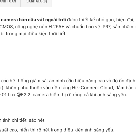
ANH TOÁN
ĐÁNH GIÁ (0)
g
camera bán cầu vát ngoài trời
được thiết kế nhỏ gọn, hiện đại,
9″ CMOS, công nghệ nén H.265+ và chuẩn bảo vệ IP67, sản phẩm
ỉ trong mọi điều kiện thời tiết.
o các hệ thống giám sát an ninh cần hiệu năng cao và độ ổn định
i), không phụ thuộc vào nền tảng Hik-Connect Cloud, đảm bảo 
0.01 Lux @F2.2, camera hiển thị rõ ràng cả khi ánh sáng yếu.
 ảnh chi tiết, sắc nét.
suất cao, hiển thị rõ nét trong điều kiện ánh sáng yếu.