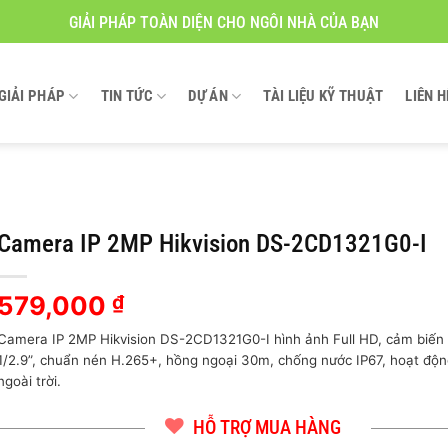
GIẢI PHÁP TOÀN DIỆN CHO NGÔI NHÀ CỦA BẠN
GIẢI PHÁP
TIN TỨC
DỰ ÁN
TÀI LIỆU KỸ THUẬT
LIÊN H
Camera IP 2MP Hikvision DS-2CD1321G0-I
579,000
₫
Camera IP 2MP Hikvision DS-2CD1321G0-I hình ảnh Full HD, cảm biế
1/2.9”, chuẩn nén H.265+, hồng ngoại 30m, chống nước IP67, hoạt độn
ngoài trời.
HỖ TRỢ MUA HÀNG