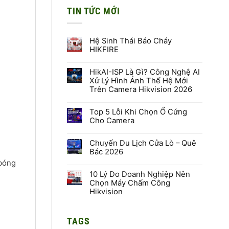
TIN TỨC MỚI
Hệ Sinh Thái Báo Cháy
HIKFIRE
Không
có
HikAI-ISP Là Gì? Công Nghệ AI
bình
luận
Xử Lý Hình Ảnh Thế Hệ Mới
ở
Trên Camera Hikvision 2026
Hệ
Sinh
Không
Thái
có
Báo
Top 5 Lỗi Khi Chọn Ổ Cứng
bình
Cháy
luận
Cho Camera
HIKFIRE
ở
HikAI-
Không
ISP
có
Là
Chuyến Du Lịch Cửa Lò – Quê
bình
Gì?
luận
Bác 2026
Công
ở
Nghệ
Top
Không
 bóng
AI
5
có
Xử
Lỗi
10 Lý Do Doanh Nghiệp Nên
n
bình
Lý
Khi
luận
Chọn Máy Chấm Công
Hình
Chọn
ở
Hikvision
Ảnh
Ổ
Chuyến
Thế
Cứng
Du
Không
Hệ
Cho
Lịch
có
Mới
Camera
Cửa
bình
Trên
Lò
TAGS
luận
Camera
–
ở
Hikvision
Quê