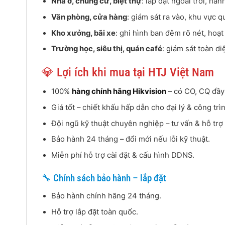
Nhà ở, chung cư, biệt thự
: lắp đặt ngoài trời, hà
Văn phòng, cửa hàng
: giám sát ra vào, khu vực q
Kho xưởng, bãi xe
: ghi hình ban đêm rõ nét, hoạ
Trường học, siêu thị, quán café
: giám sát toàn di
💎 Lợi ích khi mua tại HTJ Việt Nam
100%
hàng chính hãng Hikvision
– có CO, CQ đầy
Giá tốt – chiết khấu hấp dẫn cho đại lý & công trì
Đội ngũ kỹ thuật chuyên nghiệp – tư vấn & hỗ trợ 
Bảo hành 24 tháng – đổi mới nếu lỗi kỹ thuật.
Miễn phí hỗ trợ cài đặt & cấu hình DDNS.
🔧 Chính sách bảo hành – lắp đặt
Bảo hành chính hãng 24 tháng.
Hỗ trợ lắp đặt toàn quốc.