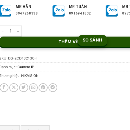
MR HÂN
MR TUẤN
MR 
0947268338
0916941832
097
Camera IP 2MP Hikvision DS-2CD1321G0-I số lượng
SO SÁNH
THÊM VÀO GIỎ
SKU:
DS-2CD1321G0-I
Danh mục:
Camera IP
Thương hiệu:
HIKVISION