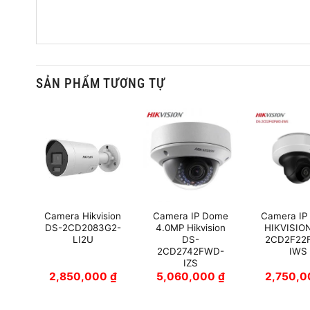
SẢN PHẨM TƯƠNG TỰ
ome
Camera Hikvision
Camera IP Dome
Camera IP
H-
DS-2CD2083G2-
4.0MP Hikvision
HIKVISIO
LI2U
DS-
2CD2F22
2CD2742FWD-
IWS
IZS
0
₫
2,850,000
₫
5,060,000
₫
2,750,