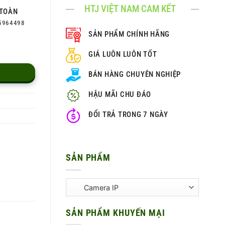
HTJ VIỆT NAM CAM KẾT
TOÀN
5964498
SẢN PHẨM CHÍNH HÃNG
GIÁ LUÔN LUÔN TỐT
BÁN HÀNG CHUYÊN NGHIỆP
HẬU MÃI CHU ĐÁO
ĐỔI TRẢ TRONG 7 NGÀY
SẢN PHẨM
SẢN PHẨM KHUYẾN MẠI