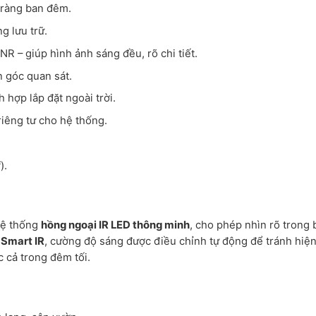
õ ràng ban đêm.
g lưu trữ.
 – giúp hình ảnh sáng đều, rõ chi tiết.
n góc quan sát.
 hợp lắp đặt ngoài trời.
riêng tư cho hệ thống.
).
hệ thống
hồng ngoại IR LED thông minh
, cho phép nhìn rõ trong
ệ
Smart IR
, cường độ sáng được điều chỉnh tự động để tránh hiệ
c cả trong đêm tối.