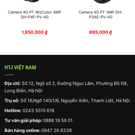
Camera 4G PT WizColor 4MP
Camera 4G PT 3MP DH-
DH-P4F-PV-4G
P3AE-PV-4G
1,950,000
₫
995,000
₫
HTJ VIỆT NAM
Địa chỉ:
Số 12, Ngõ số 2, Đường Ngọc Lâm, Phường Bồ Đề,
Long Biên, Hà Nội
Trụ sở:
Số 16,Ngõ 140/1/6, Nguyễn Xiển, Thanh Liệt, Hà Nội
Hotline:
0243 5510 616
Tư vấn giải pháp:
0888 18 58 01
Bán hàng online:
0947 26 8338