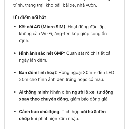
trình, trang trại, kho bãi, bãi xe, nhà vườn.
Ưu điểm nổi bật
Kết nối 4G (Micro SIM)
: Hoạt động độc lập,
không cần Wi-Fi; ăng-ten kép giúp sóng ổn
định.
Hình ảnh sắc nét 6MP
: Quan sát rõ chi tiết cả
ngày lẫn đêm.
Ban đêm linh hoạt
: Hồng ngoại 30m + đèn LED
30m cho hình ảnh đen trắng hoặc có màu.
AI thông minh
: Nhận diện
người & xe
,
tự động
xoay theo chuyển động
, giảm báo động giả.
Cảnh báo chủ động
: Tích hợp
còi hú & đèn
chớp
khi phát hiện xâm nhập.