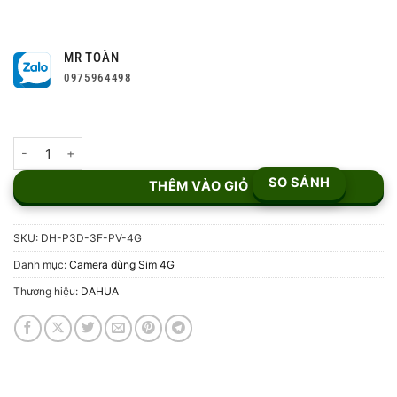
MR TOÀN
0975964498
Camera IP 4G 6MP Dahua DH-P3D-3F-PV-4G số lượng
SO SÁNH
THÊM VÀO GIỎ
SKU:
DH-P3D-3F-PV-4G
Danh mục:
Camera dùng Sim 4G
Thương hiệu:
DAHUA