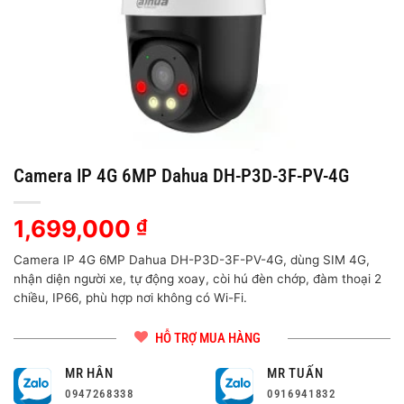
Camera IP 4G 6MP Dahua DH-P3D-3F-PV-4G
1,699,000
₫
Camera IP 4G 6MP Dahua DH-P3D-3F-PV-4G, dùng SIM 4G,
nhận diện người xe, tự động xoay, còi hú đèn chớp, đàm thoại 2
chiều, IP66, phù hợp nơi không có Wi-Fi.
HỖ TRỢ MUA HÀNG
MR HÂN
MR TUẤN
0947268338
0916941832