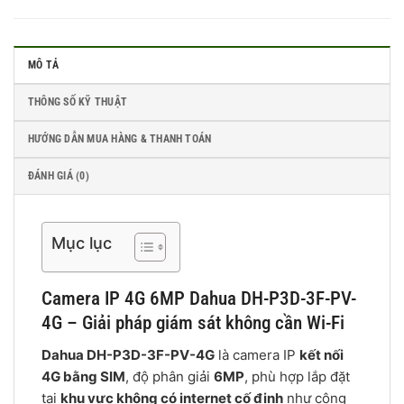
MÔ TẢ
THÔNG SỐ KỸ THUẬT
HƯỚNG DẪN MUA HÀNG & THANH TOÁN
ĐÁNH GIÁ (0)
Mục lục
Camera IP 4G 6MP Dahua DH-P3D-3F-PV-
4G – Giải pháp giám sát không cần Wi-Fi
Dahua DH-P3D-3F-PV-4G
là camera IP
kết nối
4G bằng SIM
, độ phân giải
6MP
, phù hợp lắp đặt
tại
khu vực không có internet cố định
như công