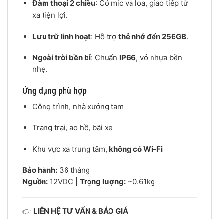
Đàm thoại 2 chiều
: Có mic và loa, giao tiếp từ
xa tiện lợi.
Lưu trữ linh hoạt
: Hỗ trợ
thẻ nhớ đến 256GB
.
Ngoài trời bền bỉ
: Chuẩn
IP66
, vỏ nhựa bền
nhẹ.
Ứng dụng phù hợp
Công trình, nhà xưởng tạm
Trang trại, ao hồ, bãi xe
Khu vực xa trung tâm,
không có Wi-Fi
Bảo hành:
36 tháng
Nguồn:
12VDC |
Trọng lượng:
~0.61kg
👉
LIÊN HỆ TƯ VẤN & BÁO GIÁ