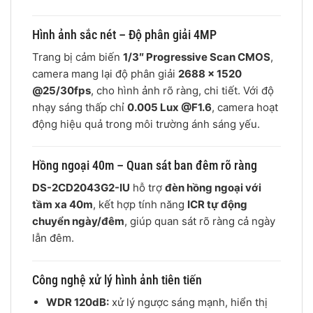
Hình ảnh sắc nét – Độ phân giải 4MP
Trang bị cảm biến
1/3″ Progressive Scan CMOS
,
camera mang lại độ phân giải
2688 × 1520
@25/30fps
, cho hình ảnh rõ ràng, chi tiết. Với độ
nhạy sáng thấp chỉ
0.005 Lux @F1.6
, camera hoạt
động hiệu quả trong môi trường ánh sáng yếu.
Hồng ngoại 40m – Quan sát ban đêm rõ ràng
DS-2CD2043G2-IU
hỗ trợ
đèn hồng ngoại với
tầm xa 40m
, kết hợp tính năng
ICR tự động
chuyển ngày/đêm
, giúp quan sát rõ ràng cả ngày
lẫn đêm.
Công nghệ xử lý hình ảnh tiên tiến
WDR 120dB:
xử lý ngược sáng mạnh, hiển thị