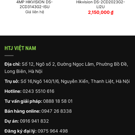
4MP HIKVISION DS-
Hikvision DS-2CD2023G2-
2CD3143G2-ISU
LI2U
Giá liên hệ
2,150,000
₫
HTJ VIỆT NAM
Địa chỉ:
Số 12, Ngõ số 2, Đường Ngọc Lâm, Phường Bồ Đề,
Long Biên, Hà Nội
Trụ sở:
Số 16,Ngõ 140/1/6, Nguyễn Xiển, Thanh Liệt, Hà Nội
Hotline:
0243 5510 616
Tư vấn giải pháp:
0888 18 58 01
Bán hàng online:
0947 26 8338
Dự án:
0916 941 832
Đăng ký đại lý:
0975 964 498