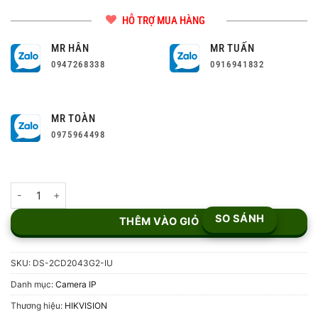
HỖ TRỢ MUA HÀNG
MR HÂN
MR TUẤN
0947268338
0916941832
MR TOÀN
0975964498
Camera IP 4MP Hikvision DS-2CD2043G2-IU số lượng
SO SÁNH
THÊM VÀO GIỎ
SKU:
DS-2CD2043G2-IU
Danh mục:
Camera IP
Thương hiệu:
HIKVISION