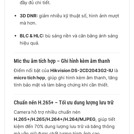
đầy đủ chi tiết.
3D DNR:
giảm nhiễu kỹ thuật số, hình ảnh mượt
mà hơn.
BLC & HLC:
bù sáng nền và cân bằng ánh sáng
hiệu quả.
Mic thu âm tích hợp – Ghi hình kèm âm thanh
Điểm nổi bật của
Hikvision DS-2CD2043G2-IU
là
micro tích hợp
, giúp ghi hình kèm âm thanh, tăng
tính bảo mật và làm bằng chứng khi cần thiết.
Chuẩn nén H.265+ – Tối ưu dung lượng lưu trữ
Camera hỗ trợ nhiều chuẩn nén
H.265+/H.265/H.264+/H.264/MJPEG
, giúp tiết
kiệm đến 70% dung lượng lưu trữ và băng thông
mà vẫn giữ được chất lượng hình ảnh cao.