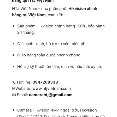
hãng tại HTJ Việt Nam
HTJ Việt Nam – nhà phân phối
Hikvision chính
hãng tại Việt Nam
, cam kết:
Sản phẩm Hikvision chính hãng 100%, bảo hành
24 tháng.
Giá cạnh tranh, hỗ trợ tư vấn miễn phí.
Giao hàng toàn quốc nhanh chóng.
Hỗ trợ kỹ thuật tận tâm, dịch vụ hậu mãi uy tín.
📞 Hotline:
0947268338
🌐 Website:
www.htjvietnam.com
📧 Email:
camerahtj@gmail.com
Camera Hikvision 4MP ngoài trời, Hikvision
DS-2CD2043G2-IU giá rẻ, Camera Hikvision có