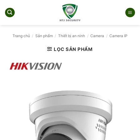
Bỏ
qua
nội
dung
Trang chủ
/
Sản phẩm
/
Thiết bị an ninh
/
Camera
/
Camera IP
LỌC SẢN PHẨM