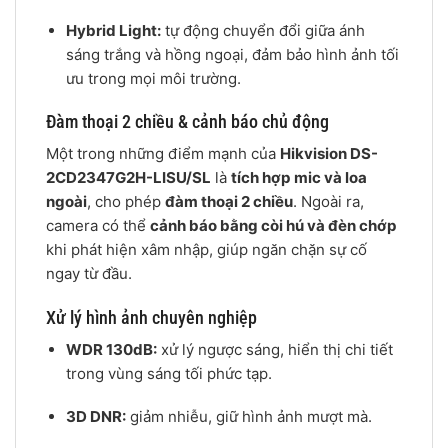
Hybrid Light:
tự động chuyển đổi giữa ánh
sáng trắng và hồng ngoại, đảm bảo hình ảnh tối
ưu trong mọi môi trường.
Đàm thoại 2 chiều & cảnh báo chủ động
Một trong những điểm mạnh của
Hikvision DS-
2CD2347G2H-LISU/SL
là
tích hợp mic và loa
ngoài
, cho phép
đàm thoại 2 chiều
. Ngoài ra,
camera có thể
cảnh báo bằng còi hú và đèn chớp
khi phát hiện xâm nhập, giúp ngăn chặn sự cố
ngay từ đầu.
Xử lý hình ảnh chuyên nghiệp
WDR 130dB:
xử lý ngược sáng, hiển thị chi tiết
trong vùng sáng tối phức tạp.
3D DNR:
giảm nhiễu, giữ hình ảnh mượt mà.