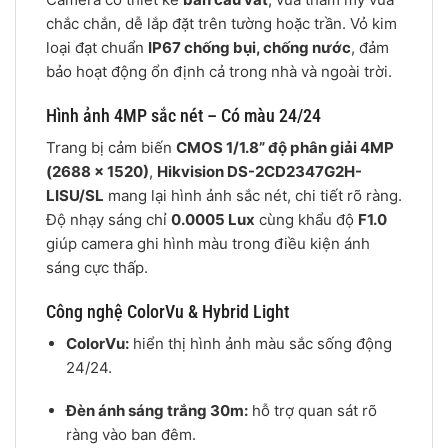
chắc chắn, dễ lắp đặt trên tường hoặc trần. Vỏ kim
loại đạt chuẩn
IP67 chống bụi, chống nước
, đảm
bảo hoạt động ổn định cả trong nhà và ngoài trời.
Hình ảnh 4MP sắc nét – Có màu 24/24
Trang bị cảm biến
CMOS 1/1.8” độ phân giải 4MP
(2688 × 1520)
,
Hikvision DS-2CD2347G2H-
LISU/SL
mang lại hình ảnh sắc nét, chi tiết rõ ràng.
Độ nhạy sáng chỉ
0.0005 Lux
cùng khẩu độ
F1.0
giúp camera ghi hình màu trong điều kiện ánh
sáng cực thấp.
Công nghệ ColorVu & Hybrid Light
ColorVu:
hiển thị hình ảnh màu sắc sống động
24/24.
Đèn ánh sáng trắng 30m:
hỗ trợ quan sát rõ
ràng vào ban đêm.