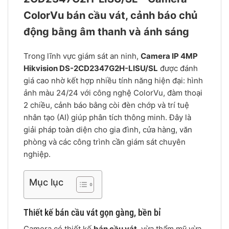
ColorVu bán cầu vát, cảnh báo chủ
động bằng âm thanh và ánh sáng
Trong lĩnh vực giám sát an ninh,
Camera IP 4MP
Hikvision DS-2CD2347G2H-LISU/SL
được đánh
giá cao nhờ kết hợp nhiều tính năng hiện đại: hình
ảnh màu 24/24 với công nghệ ColorVu, đàm thoại
2 chiều, cảnh báo bằng còi đèn chớp và trí tuệ
nhân tạo (AI) giúp phân tích thông minh. Đây là
giải pháp toàn diện cho gia đình, cửa hàng, văn
phòng và các công trình cần giám sát chuyên
nghiệp.
Mục lục
Thiết kế bán cầu vát gọn gàng, bền bỉ
Camera có thiết kế
bán cầu vát
, vừa thẩm mỹ vừa