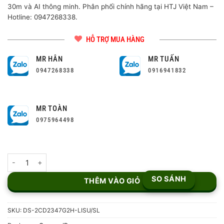
30m và AI thông minh. Phân phối chính hãng tại HTJ Việt Nam –
Hotline: 0947268338.
HỖ TRỢ MUA HÀNG
MR HÂN
MR TUẤN
0947268338
0916941832
MR TOÀN
0975964498
Camera IP 4MP Hikvision DS-2CD2347G2H-LISU/SL số lượng
SO SÁNH
THÊM VÀO GIỎ
SKU:
DS-2CD2347G2H-LISU/SL