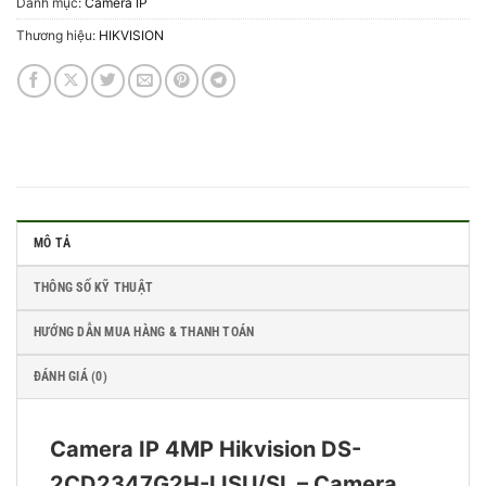
Danh mục:
Camera IP
Thương hiệu:
HIKVISION
MÔ TẢ
THÔNG SỐ KỸ THUẬT
HƯỚNG DẪN MUA HÀNG & THANH TOÁN
ĐÁNH GIÁ (0)
Camera IP 4MP Hikvision DS-
2CD2347G2H-LISU/SL – Camera