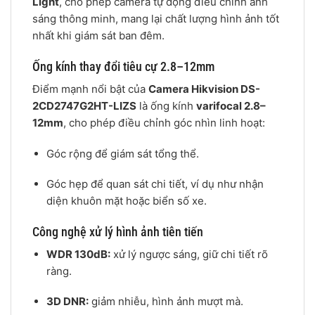
Light
, cho phép camera tự động điều chỉnh ánh
sáng thông minh, mang lại chất lượng hình ảnh tốt
nhất khi giám sát ban đêm.
Ống kính thay đổi tiêu cự 2.8–12mm
Điểm mạnh nổi bật của
Camera Hikvision DS-
2CD2747G2HT-LIZS
là ống kính
varifocal 2.8–
12mm
, cho phép điều chỉnh góc nhìn linh hoạt:
Góc rộng để giám sát tổng thể.
Góc hẹp để quan sát chi tiết, ví dụ như nhận
diện khuôn mặt hoặc biển số xe.
Công nghệ xử lý hình ảnh tiên tiến
WDR 130dB:
xử lý ngược sáng, giữ chi tiết rõ
ràng.
3D DNR:
giảm nhiễu, hình ảnh mượt mà.