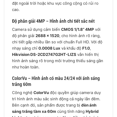
đặt ngoài trời hoặc khu vực công cộng có rủi ro
cao.
Độ phân giải 4MP – Hình ảnh chi tiết sắc nét
Camera sử dụng cảm biến
CMOS 1/1.8” 4MP
với
độ phân giải
2688 × 1520
, cho hình ảnh rõ ràng,
chi tiết gấp nhiều lần so với chuẩn Full HD. Với độ
nhạy sáng chỉ
0.0008 Lux
và khẩu độ
F1.0
,
Hikvision DS-2CD2747G2HT-LIZS
vẫn hiển thị
hình ảnh sáng rõ trong môi trường thiếu sáng gần
như hoàn toàn.
ColorVu – Hình ảnh có màu 24/24 với ánh sáng
trắng 60m
Công nghệ
ColorVu
độc quyền giúp camera duy
trì hình ảnh màu sắc sinh động cả ngày lẫn đêm.
Bên cạnh đó, sản phẩm được trang bị
đèn ánh
sáng trắng tầm xa 60m
cùng tính năng
Hybrid