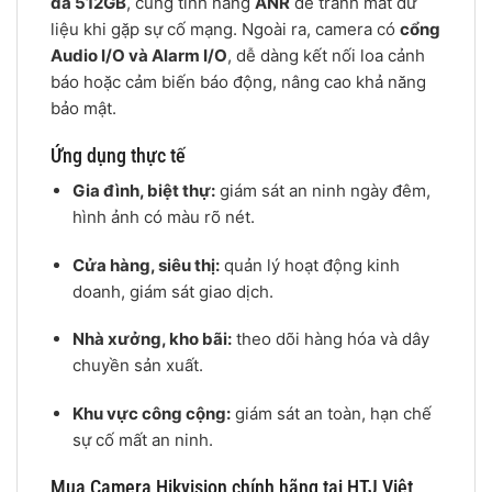
đa 512GB
, cùng tính năng
ANR
để tránh mất dữ
liệu khi gặp sự cố mạng. Ngoài ra, camera có
cổng
Audio I/O và Alarm I/O
, dễ dàng kết nối loa cảnh
báo hoặc cảm biến báo động, nâng cao khả năng
bảo mật.
Ứng dụng thực tế
Gia đình, biệt thự:
giám sát an ninh ngày đêm,
hình ảnh có màu rõ nét.
Cửa hàng, siêu thị:
quản lý hoạt động kinh
doanh, giám sát giao dịch.
Nhà xưởng, kho bãi:
theo dõi hàng hóa và dây
chuyền sản xuất.
Khu vực công cộng:
giám sát an toàn, hạn chế
sự cố mất an ninh.
Mua Camera Hikvision chính hãng tại HTJ Việt