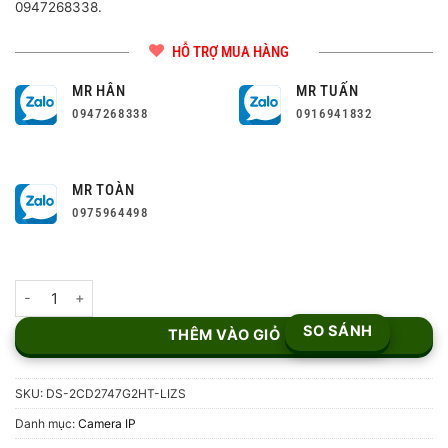
0947268338.
HỖ TRỢ MUA HÀNG
MR HÂN
MR TUẤN
0947268338
0916941832
MR TOÀN
0975964498
Camera IP 4MP Hikvision DS-2CD2747G2HT-LIZS số lượng
SO SÁNH
THÊM VÀO GIỎ
SKU:
DS-2CD2747G2HT-LIZS
Danh mục:
Camera IP