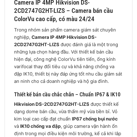
Camera IP 4MP Hikvision DS-
2CD2747G2HT-LIZS – Camera bán cầu
ColorVu cao cấp, có màu 24/24
Trong nhóm sản phẩm camera giám sát chuyên
nghiệp,
Camera IP 4MP Hikvision DS-
2CD2747G2HT-LIZS
được đánh giá là một trong
những lựa chọn hàng đầu. Với thiết kế bán cầu
hiện đại, công nghệ ColorVu tiên tiến, ống kính
varifocal thay đổi tiêu cự và khả năng chống va
đập IK10, thiết bị này đáp ứng tốt nhu cầu giám sát
an ninh cho cả doanh nghiệp và hộ gia đình.
Thiết kế bán cầu chắc chắn – Chuẩn IP67 & IK10
Hikvision DS-2CD2747G2HT-LIZS
được thiết kế
dạng dome bán cầu, vừa thẩm mỹ vừa bền bỉ. Vỏ
kim loại cao cấp đạt chuẩn
IP67 chống bụi nước
và
IK10 chống va đập
, giúp camera vận hành ổn
định trong mọi điều kiện môi trường, kể cả khi lắp