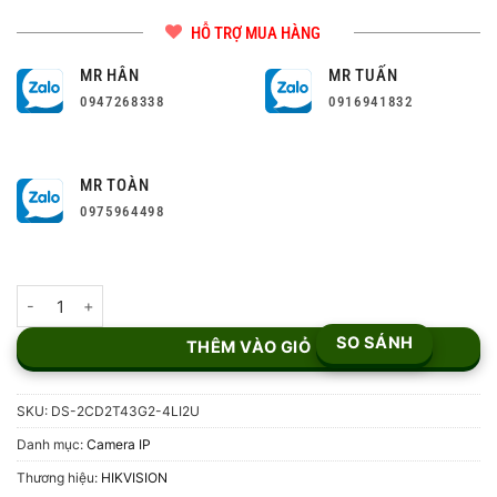
HỖ TRỢ MUA HÀNG
MR HÂN
MR TUẤN
0947268338
0916941832
MR TOÀN
0975964498
Camera IP 4MP Hikvision DS-2CD2T43G2-4LI2U số lượng
SO SÁNH
THÊM VÀO GIỎ
SKU:
DS-2CD2T43G2-4LI2U
Danh mục:
Camera IP
Thương hiệu:
HIKVISION