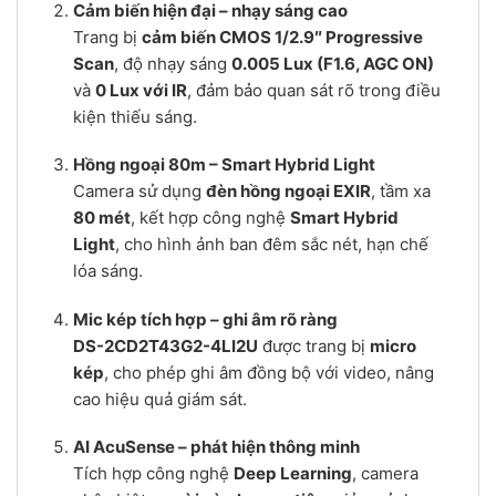
Cảm biến hiện đại – nhạy sáng cao
Trang bị
cảm biến CMOS 1/2.9″ Progressive
Scan
, độ nhạy sáng
0.005 Lux (F1.6, AGC ON)
và
0 Lux với IR
, đảm bảo quan sát rõ trong điều
kiện thiếu sáng.
Hồng ngoại 80m – Smart Hybrid Light
Camera sử dụng
đèn hồng ngoại EXIR
, tầm xa
80 mét
, kết hợp công nghệ
Smart Hybrid
Light
, cho hình ảnh ban đêm sắc nét, hạn chế
lóa sáng.
Mic kép tích hợp – ghi âm rõ ràng
DS-2CD2T43G2-4LI2U
được trang bị
micro
kép
, cho phép ghi âm đồng bộ với video, nâng
cao hiệu quả giám sát.
AI AcuSense – phát hiện thông minh
Tích hợp công nghệ
Deep Learning
, camera