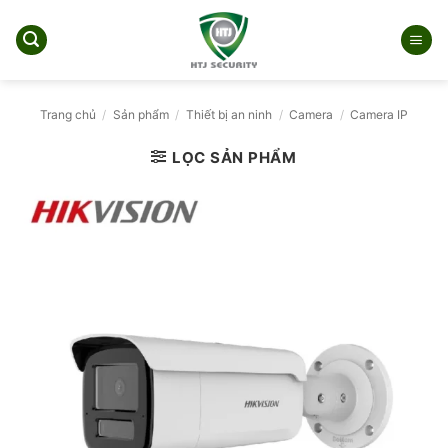
Bỏ
qua
nội
dung
Trang chủ
/
Sản phẩm
/
Thiết bị an ninh
/
Camera
/
Camera IP
LỌC SẢN PHẨM