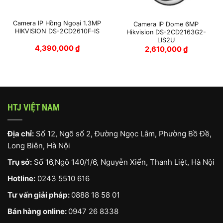
Camera IP Hồng Ngoại 1.3MP
Camera IP Dome 6MP
HIKVISION DS-2CD2610F-IS
Hikvision DS-2CD2163G2-
LIS2U
4,390,000
₫
2,610,000
₫
HTJ VIỆT NAM
Địa chỉ:
Số 12, Ngõ số 2, Đường Ngọc Lâm, Phường Bồ Đề,
Long Biên, Hà Nội
Trụ sở:
Số 16,Ngõ 140/1/6, Nguyễn Xiển, Thanh Liệt, Hà Nội
Hotline:
0243 5510 616
Tư vấn giải pháp:
0888 18 58 01
Bán hàng online:
0947 26 8338