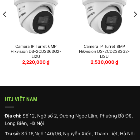
Camera IP Turret 6MP
Camera IP Turret 8MP
Hikvision DS-2CD2363G2-
Hikvision DS-2CD2383G2-
LI2U
LI2U
2,220,000
₫
2,530,000
₫
000 ₫.
HTJ VIỆT NAM
Địa chỉ:
Số 12, Ngõ số 2, Đường Ngọc Lâm, Phường Bồ Đề,
Long Biên, Hà Nội
Trụ sở:
Số 16,Ngõ 140/1/6, Nguyễn Xiển, Thanh Liệt, Hà Nội