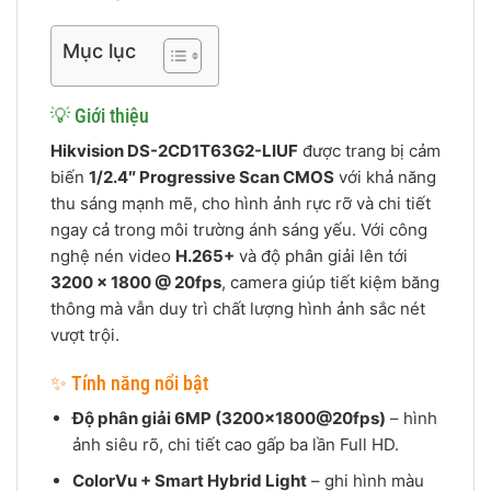
Mục lục
💡 Giới thiệu
Hikvision DS-2CD1T63G2-LIUF
được trang bị cảm
biến
1/2.4″ Progressive Scan CMOS
với khả năng
thu sáng mạnh mẽ, cho hình ảnh rực rỡ và chi tiết
ngay cả trong môi trường ánh sáng yếu. Với công
nghệ nén video
H.265+
và độ phân giải lên tới
3200 × 1800 @ 20fps
, camera giúp tiết kiệm băng
thông mà vẫn duy trì chất lượng hình ảnh sắc nét
vượt trội.
✨ Tính năng nổi bật
Độ phân giải 6MP (3200×1800@20fps)
– hình
ảnh siêu rõ, chi tiết cao gấp ba lần Full HD.
ColorVu + Smart Hybrid Light
– ghi hình màu