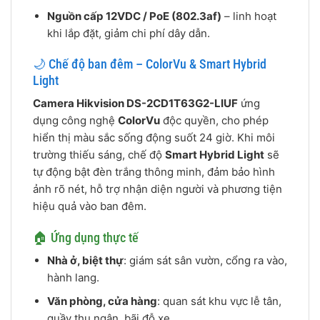
Nguồn cấp 12VDC / PoE (802.3af)
– linh hoạt
khi lắp đặt, giảm chi phí dây dẫn.
🌙 Chế độ ban đêm – ColorVu & Smart Hybrid
Light
Camera Hikvision DS-2CD1T63G2-LIUF
ứng
dụng công nghệ
ColorVu
độc quyền, cho phép
hiển thị màu sắc sống động suốt 24 giờ. Khi môi
trường thiếu sáng, chế độ
Smart Hybrid Light
sẽ
tự động bật đèn trắng thông minh, đảm bảo hình
ảnh rõ nét, hỗ trợ nhận diện người và phương tiện
hiệu quả vào ban đêm.
🏠 Ứng dụng thực tế
Nhà ở, biệt thự
: giám sát sân vườn, cổng ra vào,
hành lang.
Văn phòng, cửa hàng
: quan sát khu vực lễ tân,
quầy thu ngân, bãi đỗ xe.