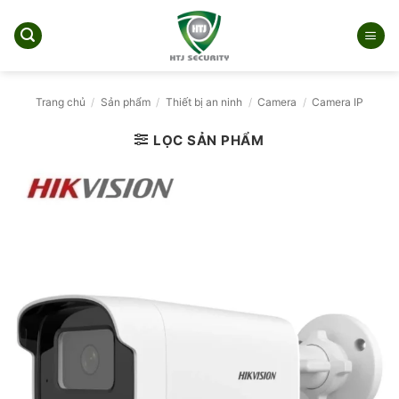
Bỏ
qua
nội
dung
Trang chủ
/
Sản phẩm
/
Thiết bị an ninh
/
Camera
/
Camera IP
LỌC SẢN PHẨM