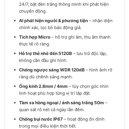
24/7, bật đèn trắng thông minh khi phát hiện
chuyển động.
AI phát hiện người & phương tiện
– nhận diện
chính xác, lọc bỏ báo động giả.
Tích hợp Micro
– hỗ trợ ghi âm, thu âm thanh
thực tế rõ ràng.
Hỗ trợ thẻ nhớ đến 512GB
– lưu trữ độc lập,
không cần đầu ghi hình.
Chống ngược sáng WDR 120dB
– hình ảnh rõ
ràng dù chênh sáng mạnh.
Ống kính 2.8mm / 4mm
– tùy chọn góc nhìn
linh hoạt phù hợp từng vị trí lắp đặt.
Tầm xa hồng ngoại / ánh sáng trắng 50m
–
quan sát rõ nét cả ngày lẫn đêm.
Chống bụi nước IP67
– hoạt động ổn định
trong mọi điều kiện thời tiết.