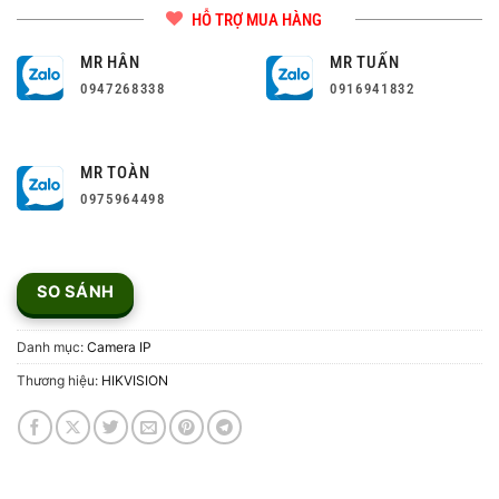
HỖ TRỢ MUA HÀNG
MR HÂN
MR TUẤN
0947268338
0916941832
MR TOÀN
0975964498
SO SÁNH
Danh mục:
Camera IP
Thương hiệu:
HIKVISION