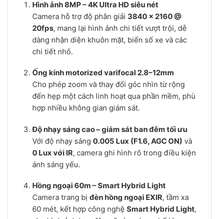
Hình ảnh 8MP – 4K Ultra HD siêu nét
Camera hỗ trợ độ phân giải
3840 × 2160 @
20fps
, mang lại hình ảnh chi tiết vượt trội, dễ
dàng nhận diện khuôn mặt, biển số xe và các
chi tiết nhỏ.
Ống kính motorized varifocal 2.8–12mm
Cho phép zoom và thay đổi góc nhìn từ rộng
đến hẹp một cách linh hoạt qua phần mềm, phù
hợp nhiều không gian giám sát.
Độ nhạy sáng cao – giám sát ban đêm tối ưu
Với độ nhạy sáng
0.005 Lux (F1.6, AGC ON)
và
0 Lux với IR
, camera ghi hình rõ trong điều kiện
ánh sáng yếu.
Hồng ngoại 60m – Smart Hybrid Light
Camera trang bị
đèn hồng ngoại EXIR
, tầm xa
60 mét, kết hợp công nghệ
Smart Hybrid Light
,