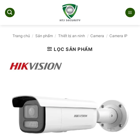
Bỏ
qua
nội
dung
Trang chủ
/
Sản phẩm
/
Thiết bị an ninh
/
Camera
/
Camera IP
LỌC SẢN PHẨM