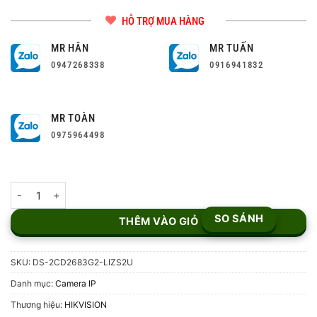
HỖ TRỢ MUA HÀNG
MR HÂN
MR TUẤN
0947268338
0916941832
MR TOÀN
0975964498
Camera IP 8MP Hikvision DS-2CD2683G2-LIZS2U số lượng
SO SÁNH
THÊM VÀO GIỎ
SKU:
DS-2CD2683G2-LIZS2U
Danh mục:
Camera IP
Thương hiệu:
HIKVISION