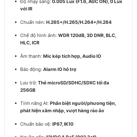
Độ nhạy sáng:
0.005 Lux (F1.6, AGC ON), 0 Lux
với IR
Chuẩn nén:
H.265+/H.265/H.264+/H.264
Chế độ hình ảnh:
WDR 120dB, 3D DNR, BLC,
HLC, ICR
Âm thanh:
Mic kép tích hợp, Audio IO
Báo động:
Alarm IO hỗ trợ
Lưu trữ:
Thẻ microSD/SDHC/SDXC tối đa
256GB
Tính năng AI:
Phân biệt người/phương tiện,
phát hiện xâm nhập, vượt hàng rào ảo
Chuẩn bảo vệ:
IP67, IK10