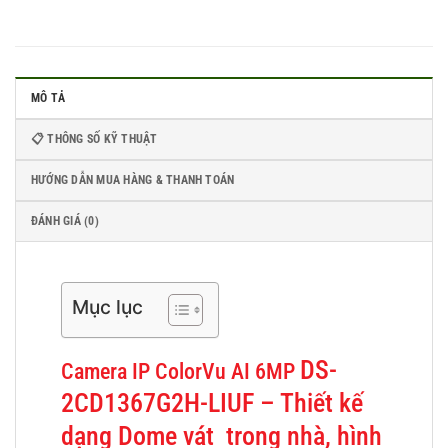
MÔ TẢ
📋 THÔNG SỐ KỸ THUẬT
HƯỚNG DẪN MUA HÀNG & THANH TOÁN
ĐÁNH GIÁ (0)
Mục lục
DS-
Camera IP ColorVu AI 6MP
2CD1367G2H-LIUF – Thiết kế
dạng Dome vát trong nhà, hình