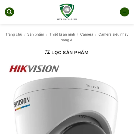
Bỏ
qua
nội
dung
Trang chủ
/
Sản phẩm
/
Thiết bị an ninh
/
Camera
/
Camera siêu nhạy
sáng AI
LỌC SẢN PHẨM