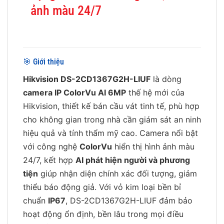
ảnh màu 24/7
🎯 Giới thiệu
Hikvision DS-2CD1367G2H-LIUF
là dòng
camera IP ColorVu AI 6MP
thế hệ mới của
Hikvision, thiết kế bán cầu vát tinh tế, phù hợp
cho không gian trong nhà cần giám sát an ninh
hiệu quả và tính thẩm mỹ cao. Camera nổi bật
với công nghệ
ColorVu
hiển thị hình ảnh màu
24/7, kết hợp
AI phát hiện người và phương
tiện
giúp nhận diện chính xác đối tượng, giảm
thiểu báo động giả. Với vỏ kim loại bền bỉ
chuẩn
IP67
, DS-2CD1367G2H-LIUF đảm bảo
hoạt động ổn định, bền lâu trong mọi điều