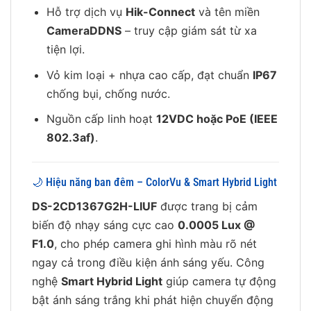
Hỗ trợ dịch vụ
Hik-Connect
và tên miền
CameraDDNS
– truy cập giám sát từ xa
tiện lợi.
Vỏ kim loại + nhựa cao cấp, đạt chuẩn
IP67
chống bụi, chống nước.
Nguồn cấp linh hoạt
12VDC hoặc PoE (IEEE
802.3af)
.
🌙 Hiệu năng ban đêm – ColorVu & Smart Hybrid Light
DS-2CD1367G2H-LIUF
được trang bị cảm
biến độ nhạy sáng cực cao
0.0005 Lux @
F1.0
, cho phép camera ghi hình màu rõ nét
ngay cả trong điều kiện ánh sáng yếu. Công
nghệ
Smart Hybrid Light
giúp camera tự động
bật ánh sáng trắng khi phát hiện chuyển động