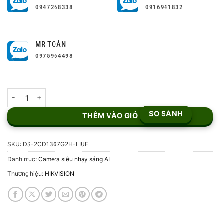
0947268338
0916941832
MR TOÀN
0975964498
Camera IP ColorVu AI 6MP DS-2CD1367G2H-LIUF số lượng
SO SÁNH
THÊM VÀO GIỎ
SKU:
DS-2CD1367G2H-LIUF
Danh mục:
Camera siêu nhạy sáng AI
Thương hiệu:
HIKVISION