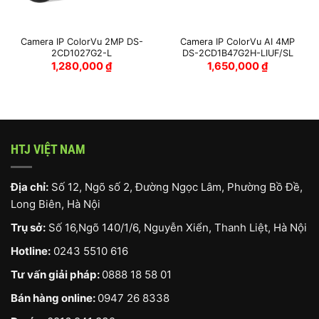
Camera IP ColorVu 2MP DS-
Camera IP ColorVu AI 4MP
2CD1027G2-L
DS-2CD1B47G2H-LIUF/SL
1,280,000
₫
1,650,000
₫
HTJ VIỆT NAM
Địa chỉ:
Số 12, Ngõ số 2, Đường Ngọc Lâm, Phường Bồ Đề,
Long Biên, Hà Nội
Trụ sở:
Số 16,Ngõ 140/1/6, Nguyễn Xiển, Thanh Liệt, Hà Nội
Hotline:
0243 5510 616
Tư vấn giải pháp:
0888 18 58 01
Bán hàng online:
0947 26 8338