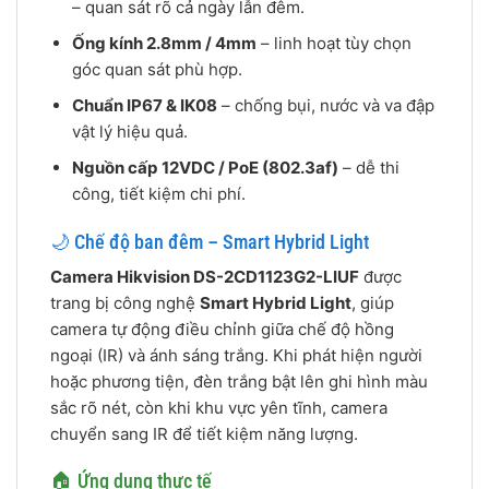
– quan sát rõ cả ngày lẫn đêm.
Ống kính 2.8mm / 4mm
– linh hoạt tùy chọn
góc quan sát phù hợp.
Chuẩn IP67 & IK08
– chống bụi, nước và va đập
vật lý hiệu quả.
Nguồn cấp 12VDC / PoE (802.3af)
– dễ thi
công, tiết kiệm chi phí.
🌙 Chế độ ban đêm – Smart Hybrid Light
Camera Hikvision DS-2CD1123G2-LIUF
được
trang bị công nghệ
Smart Hybrid Light
, giúp
camera tự động điều chỉnh giữa chế độ hồng
ngoại (IR) và ánh sáng trắng. Khi phát hiện người
hoặc phương tiện, đèn trắng bật lên ghi hình màu
sắc rõ nét, còn khi khu vực yên tĩnh, camera
chuyển sang IR để tiết kiệm năng lượng.
🏠 Ứng dụng thực tế