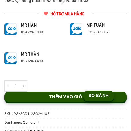
256GB, chống nước IP67, chống va đập IK08.
HỖ TRỢ MUA HÀNG
MR HÂN
MR TUẤN
0947268338
0916941832
MR TOÀN
0975964498
Camera IP Dome 2MP Hikvision DS-2CD1123G2-LIUF số lượng
SO SÁNH
THÊM VÀO GIỎ
SKU:
DS-2CD1123G2-LIUF
Danh mục:
Camera IP