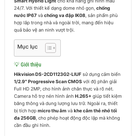
Smart Hybrid Light
cho khả năng ghi hình màu
24/7. Với thiết kế dạng dome nhỏ gọn,
chống
nước IP67
và
chống va đập IK08
, sản phẩm phù
hợp lắp trong nhà và ngoài trời, mang đến hiệu
quả bảo vệ an ninh vượt trội.
Mục lục
💡 Giới thiệu
Hikvision DS-2CD1123G2-LIUF
sử dụng cảm biến
1/2.9″ Progressive Scan CMOS
với độ phân giải
Full HD 2MP, cho hình ảnh chân thực và rõ nét.
Camera hỗ trợ nén hình ảnh
H.265+
giúp tiết kiệm
băng thông và dung lượng lưu trữ. Ngoài ra, thiết
bị tích hợp
micro thu âm
và
khe cắm thẻ nhớ tối
đa 256GB
, cho phép hoạt động độc lập mà không
cần đầu ghi hình.