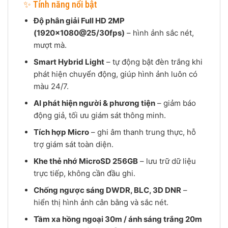
✨ Tính năng nổi bật
Độ phân giải Full HD 2MP
(1920×1080@25/30fps)
– hình ảnh sắc nét,
mượt mà.
Smart Hybrid Light
– tự động bật đèn trắng khi
phát hiện chuyển động, giúp hình ảnh luôn có
màu 24/7.
AI phát hiện người & phương tiện
– giảm báo
động giả, tối ưu giám sát thông minh.
Tích hợp Micro
– ghi âm thanh trung thực, hỗ
trợ giám sát toàn diện.
Khe thẻ nhớ MicroSD 256GB
– lưu trữ dữ liệu
trực tiếp, không cần đầu ghi.
Chống ngược sáng DWDR, BLC, 3D DNR
–
hiển thị hình ảnh cân bằng và sắc nét.
Tầm xa hồng ngoại 30m / ánh sáng trắng 20m