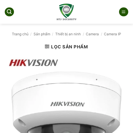
Bỏ
qua
nội
dung
Trang chủ
/
Sản phẩm
/
Thiết bị an ninh
/
Camera
/
Camera IP
LỌC SẢN PHẨM