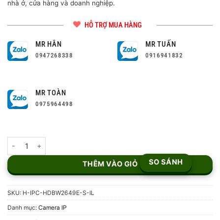
nhà ở, cửa hàng và doanh nghiệp.
HỖ TRỢ MUA HÀNG
MR HÂN
MR TUẤN
0947268338
0916941832
MR TOÀN
0975964498
Camera IP Dome 6MP DH-IPC-HDBW2649E-S-IL số lượng
SO SÁNH
THÊM VÀO GIỎ
SKU:
H-IPC-HDBW2649E-S-IL
Danh mục:
Camera IP