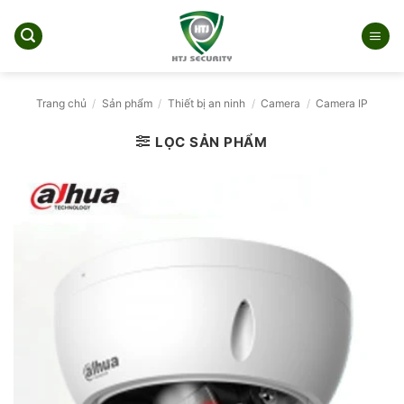
Bỏ
qua
nội
dung
Trang chủ
/
Sản phẩm
/
Thiết bị an ninh
/
Camera
/
Camera IP
LỌC SẢN PHẨM