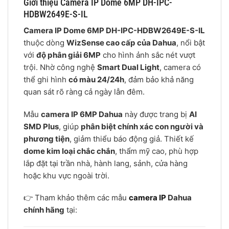
Giới thiệu Camera IP Dome 6MP DH-IPC-
HDBW2649E-S-IL
Camera IP Dome 6MP DH-IPC-HDBW2649E-S-IL
thuộc dòng
WizSense cao cấp của Dahua
, nổi bật
với
độ phân giải 6MP
cho hình ảnh sắc nét vượt
trội. Nhờ công nghệ
Smart Dual Light
, camera có
thể ghi hình
có màu 24/24h
, đảm bảo khả năng
quan sát rõ ràng cả ngày lẫn đêm.
Mẫu
camera IP 6MP Dahua
này được trang bị
AI
SMD Plus
, giúp
phân biệt chính xác con người và
phương tiện
, giảm thiểu báo động giả. Thiết kế
dome kim loại chắc chắn
, thẩm mỹ cao, phù hợp
lắp đặt tại trần nhà, hành lang, sảnh, cửa hàng
hoặc khu vực ngoài trời.
👉 Tham khảo thêm các mẫu
camera IP
Dahua
chính hãng
tại: