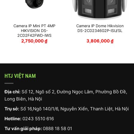
Camera IP Mini PT 4MP
Camera IP Dome Hikvision
HIKVISION DS-
DS-2CD2346G2P-ISU/SL
2CD2F42FWD-IWS
2,750,000
₫
3,806,000
₫
HTJ VIỆT NAM
Địa chỉ:
Số 12, Ngõ số 2, Đường Ngọc Lâm, Phường Bồ Đề,
Long Biên, Hà Nội
Trụ sở:
Số 16,Ngõ 140/1/6, Nguyễn Xiển, Thanh Liệt, Hà Nội
Hotline:
0243 5510 616
Tư vấn giải pháp:
0888 18 58 01