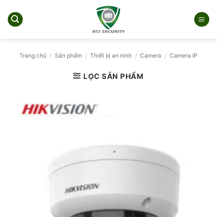
Bỏ
qua
nội
dung
Trang chủ
/
Sản phẩm
/
Thiết bị an ninh
/
Camera
/
Camera IP
LỌC SẢN PHẨM