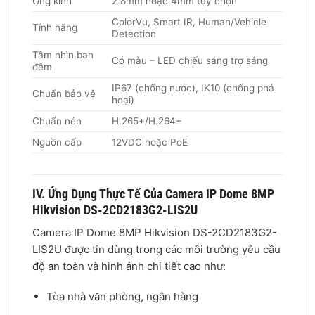
Ống kính
2.8mm hoặc 4mm tùy chọn
ColorVu, Smart IR, Human/Vehicle
Tính năng
Detection
Tầm nhìn ban
Có màu – LED chiếu sáng trợ sáng
đêm
IP67 (chống nước), IK10 (chống phá
Chuẩn bảo vệ
hoại)
Chuẩn nén
H.265+/H.264+
Nguồn cấp
12VDC hoặc PoE
IV. Ứng Dụng Thực Tế Của Camera IP Dome 8MP
Hikvision DS-2CD2183G2-LIS2U
Camera IP Dome 8MP Hikvision DS-2CD2183G2-
LIS2U được tin dùng trong các môi trường yêu cầu
độ an toàn và hình ảnh chi tiết cao như:
Tòa nhà văn phòng, ngân hàng