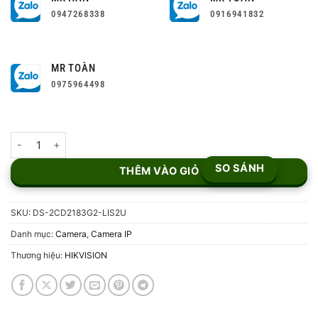
0947268338
0916941832
MR TOÀN
0975964498
Camera IP Dome 8MP Hikvision DS-2CD2183G2-LIS2U số lượng
SO SÁNH
THÊM VÀO GIỎ
SKU:
DS-2CD2183G2-LIS2U
Danh mục:
Camera
,
Camera IP
Thương hiệu:
HIKVISION