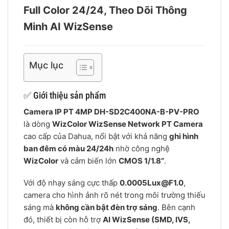
Full Color 24/24, Theo Dõi Thông
Minh AI WizSense
Mục lục
✅ Giới thiệu sản phẩm
Camera IP PT 4MP DH-SD2C400NA-B-PV-PRO
là dòng
WizColor WizSense Network PT Camera
cao cấp của Dahua, nổi bật với khả năng
ghi hình
ban đêm có màu 24/24h
nhờ công nghệ
WizColor
và cảm biến lớn
CMOS 1/1.8”
.
Với độ nhạy sáng cực thấp
0.0005Lux@F1.0
,
camera cho hình ảnh rõ nét trong môi trường thiếu
sáng mà
không cần bật đèn trợ sáng
. Bên cạnh
đó, thiết bị còn hỗ trợ
AI WizSense (SMD, IVS,