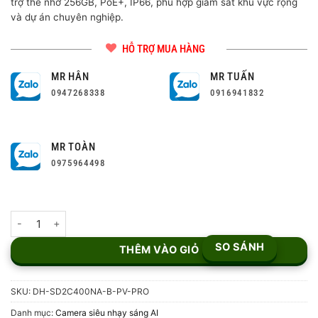
trợ thẻ nhớ 256GB, PoE+, IP66, phù hợp giám sát khu vực rộng
và dự án chuyên nghiệp.
HỖ TRỢ MUA HÀNG
MR HÂN
MR TUẤN
0947268338
0916941832
MR TOÀN
0975964498
Camera IP PT 4MP DH-SD2C400NA-B-PV-PRO số lượng
SO SÁNH
THÊM VÀO GIỎ
SKU:
DH-SD2C400NA-B-PV-PRO
Danh mục:
Camera siêu nhạy sáng AI