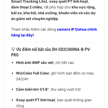
Smart Tracking Lite)
,
xoay quét PT linh hoạt
,
đàm thoại 2 chiều
, rất phù hợp cho
khu vực rộng,
bãi xe, kho bãi, nhà xưởng, khuôn viên và các dự
án giám sát chuyên nghiệp
.
Tham khảo thêm các dòng
camera IP Dahua chính
hãng tại đây!
💡 Ưu điểm nổi bật của DH-SD2C400NA-B-PV-
PRO
Hình ảnh 4MP sắc nét
, chi tiết cao
WizColor Full Color
, ghi hình ban đêm có màu
24/24h
Cảm biến lớn 1/1.8”
, thu sáng vượt trội
Xoay quét PT linh hoạt
, bao quát không gian
rộng