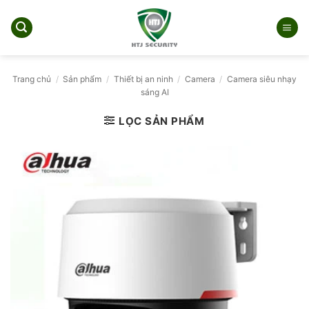
Bỏ
qua
nội
dung
Trang chủ
/
Sản phẩm
/
Thiết bị an ninh
/
Camera
/
Camera siêu nhạy
sáng AI
LỌC SẢN PHẨM