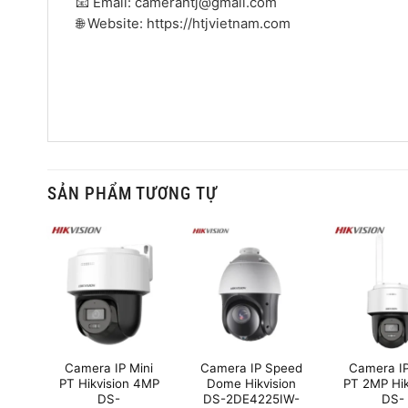
📧 Email: camerahtj@gmail.com
🌐 Website: https://htjvietnam.com
SẢN PHẨM TƯƠNG TỰ
Z
Camera IP Mini
Camera IP Speed
Camera IP
MP
PT Hikvision 4MP
Dome Hikvision
PT 2MP Hik
S-
DS-
DS-2DE4225IW-
DS-