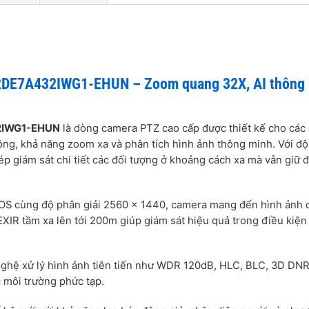
2DE7A432IWG1-EHUN – Zoom quang 32X, AI thông
32IWG1-EHUN
là dòng camera PTZ cao cấp được thiết kế cho các
ộng, khả năng zoom xa và phân tích hình ảnh thông minh. Với đ
p giám sát chi tiết các đối tượng ở khoảng cách xa mà vẫn giữ 
MOS cùng độ phân giải 2560 × 1440, camera mang đến hình ảnh 
IR tầm xa lên tới 200m giúp giám sát hiệu quả trong điều kiện
hệ xử lý hình ảnh tiên tiến như WDR 120dB, HLC, BLC, 3D DNR
c môi trường phức tạp.