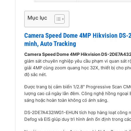
Mục lục
Camera Speed Dome 4MP Hikvision DS-
minh, Auto Tracking
Camera Speed Dome 4MP Hikvision DS-2DE7A4
giám sát chuyên nghiệp yêu cầu phạm vi quan sát r
giải 4MP cùng zoom quang học 32X, thiết bị cho phé
độ sắc nét.
Được trang bị cảm biến 1/2.8″ Progressive Scan C
lượng cao cả ngày lẫn đêm. Công nghệ hồng ngoại EX
sáng hoặc hoàn toàn không có ánh sáng.
DS-2DE7A432IWG1-EHUN tích hợp hàng loạt công ng
Defog và EIS giúp duy trì hình ảnh ổn định trong cá