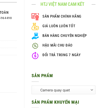
HTJ VIỆT NAM CAM KẾT
TOÀN
SẢN PHẨM CHÍNH HÃNG
5964498
GIÁ LUÔN LUÔN TỐT
BÁN HÀNG CHUYÊN NGHIỆP
HẬU MÃI CHU ĐÁO
ĐỔI TRẢ TRONG 7 NGÀY
SẢN PHẨM
SẢN PHẨM KHUYẾN MẠI