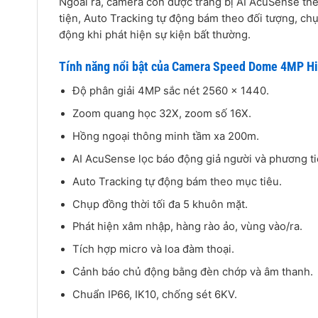
Ngoài ra, camera còn được trang bị AI AcuSense thế
tiện, Auto Tracking tự động bám theo đối tượng, c
động khi phát hiện sự kiện bất thường.
Tính năng nổi bật của Camera Speed Dome 4MP 
Độ phân giải 4MP sắc nét 2560 × 1440.
Zoom quang học 32X, zoom số 16X.
Hồng ngoại thông minh tầm xa 200m.
AI AcuSense lọc báo động giả người và phương ti
Auto Tracking tự động bám theo mục tiêu.
Chụp đồng thời tối đa 5 khuôn mặt.
Phát hiện xâm nhập, hàng rào ảo, vùng vào/ra.
Tích hợp micro và loa đàm thoại.
Cảnh báo chủ động bằng đèn chớp và âm thanh.
Chuẩn IP66, IK10, chống sét 6KV.