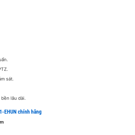
uẩn.
PTZ.
ám sát.
bền lâu dài.
1-EHUN chính hãng
am