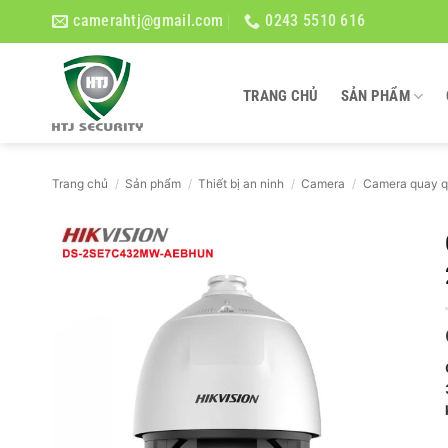
Bỏ
camerahtj@gmail.com
0243 5510 616
qua
nội
dung
TRANG CHỦ
SẢN PHẨM
Trang chủ
/
Sản phẩm
/
Thiết bị an ninh
/
Camera
/
Camera quay q