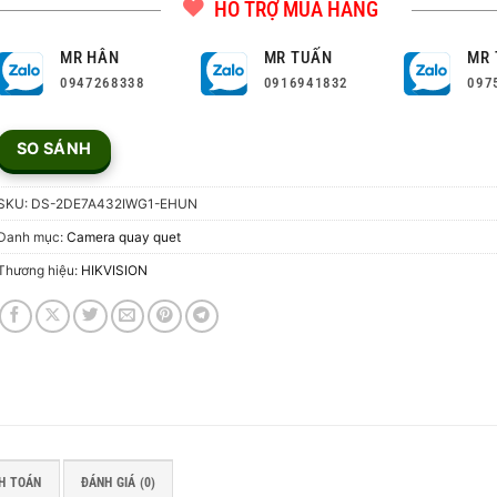
HỖ TRỢ MUA HÀNG
MR HÂN
MR TUẤN
MR 
0947268338
0916941832
097
SO SÁNH
SKU:
DS-2DE7A432IWG1-EHUN
Danh mục:
Camera quay quet
Thương hiệu:
HIKVISION
H TOÁN
ĐÁNH GIÁ (0)