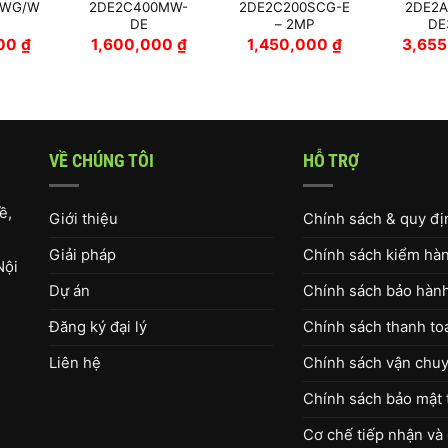
IWG/W
2DE2C400MW-
2DE2C200SCG-E
2DE2A
DE
– 2MP
DE
000
₫
1,600,000
₫
1,450,000
₫
3,65
VỀ CHÚNG TÔI
HỖ TRỢ
ề,
Giới thiệu
Chính sách & quy đ
Giải pháp
Chính sách kiểm hàng
Nội
Dự án
Chính sách bảo hàn
Đăng ký đại lý
Chính sách thanh to
Liên hệ
Chính sách vận chuy
Chính sách bảo mật 
Cơ chế tiếp nhận và 