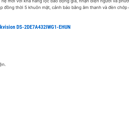
 hệ mới với khả năng lọc báo động giả, nhận diện người và phư
hụp đồng thời 5 khuôn mặt, cảnh báo bằng âm thanh và đèn chớp
Hikvision DS-2DE7A432IWG1-EHUN
ện.