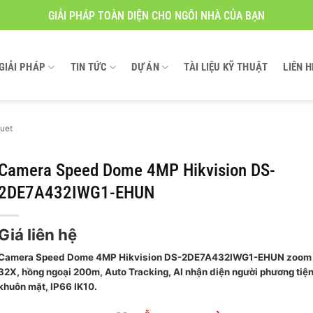
GIẢI PHÁP TOÀN DIỆN CHO NGÔI NHÀ CỦA BẠN
GIẢI PHÁP
TIN TỨC
DỰ ÁN
TÀI LIỆU KỸ THUẬT
LIÊN H
uet
Camera Speed Dome 4MP Hikvision DS-
2DE7A432IWG1-EHUN
Giá liên hệ
Camera Speed Dome 4MP Hikvision DS-2DE7A432IWG1-EHUN zoom
32X, hồng ngoại 200m, Auto Tracking, AI nhận diện người phương tiện
khuôn mặt, IP66 IK10.