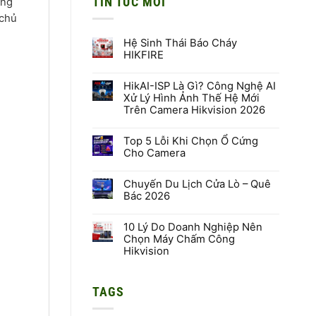
TIN TỨC MỚI
ơng
 chủ
Hệ Sinh Thái Báo Cháy
HIKFIRE
Không
có
HikAI-ISP Là Gì? Công Nghệ AI
bình
luận
Xử Lý Hình Ảnh Thế Hệ Mới
ở
Trên Camera Hikvision 2026
Hệ
Sinh
Không
Thái
có
Báo
Top 5 Lỗi Khi Chọn Ổ Cứng
bình
Cháy
luận
Cho Camera
HIKFIRE
ở
HikAI-
Không
ISP
có
Là
Chuyến Du Lịch Cửa Lò – Quê
bình
Gì?
luận
Bác 2026
Công
ở
Nghệ
Top
Không
AI
5
có
Xử
Lỗi
10 Lý Do Doanh Nghiệp Nên
bình
Lý
Khi
luận
Chọn Máy Chấm Công
Hình
Chọn
ở
Hikvision
Ảnh
Ổ
Chuyến
Thế
Cứng
Du
Không
Hệ
Cho
Lịch
có
Mới
Camera
Cửa
bình
Trên
Lò
TAGS
luận
Camera
–
ở
Hikvision
Quê
10
2026
Bác
Lý