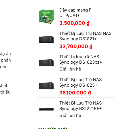
Dây cáp mạng F-
UTP/CAT6
3,500,000
₫
Thiết Bị Lưu Trữ NAS NAS
Synology DS1821+
32,700,000
₫
 dự án
Thiết bị lưu trữ NAS
ộ phân
Synology DS1823xs+
được
Giá liên hệ
Thiết Bị Lưu Trữ NAS
Synology DS1825+
chất
 thiếu
36,100,000
₫
Thiết Bị Lưu Trữ NAS
Synology RS1221RP+
,
Giá liên hệ