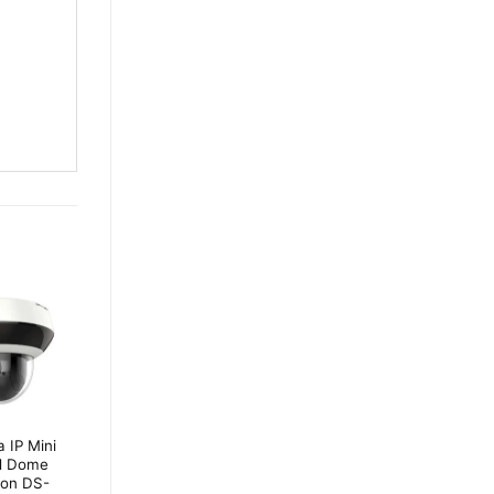
 IP Mini
Camera IP Mini
d Dome
Speed Dome
ion DS-
Hikvision DS-