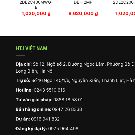
WG-
2DE2C400MWG-
DE – 2MP
2DE2C200
E
0
₫
1,020,000
₫
8,620,000
₫
1,020,
HTJ VIỆT NAM
Địa chỉ:
Số 12, Ngõ số 2, Đường Ngọc Lâm, Phường Bồ Đ
Long Biên, Hà Nội
Trụ sở:
Số 16,Ngõ 140/1/6, Nguyễn Xiển, Thanh Liệt, Hà 
Hotline:
0243 5510 616
Tư vấn giải pháp:
0888 18 58 01
Bán hàng online:
0947 26 8338
Dự án:
0916 941 832
Đăng ký đại lý:
0975 964 498