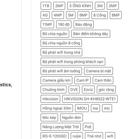
2026
Do
1TB
2MP
3 ỐNG KÍNH
3M
3MP
Doanh
Nghiệp
Nên
4G
4MP
5M
6MP
8 Cổng
8MP
Chọn
Máy
11MP
180 độ
Báo động
Chấm
Công
Hikvision
Bô chia nguồn
Bắn điểm không dây
Bộ chia nguồn 8 cổng
Bộ phát wifi trong nhà
Bộ phát wifi trong phòng khách sạn
Bộ phát wifi âm tường
Camera bí mật
Camera giấu kín
Cam IP
Cam thân
stics,
Chuông hình
DVE
Ezviz
góc rộng
Hikvision
HIKVISION SH-KH8522-WTE1
Hồng ngoại 30m
IMOU
loa
mic
Mic kép
Nguồn đơn
Năng Lượng Mặt Trời
PoE
RG-E-120(GE)
ruijie
Thẻ nhớ
wifi