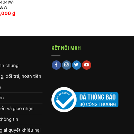
404IW-
2DE3A404IW-DE
3/W
5,000
₫
4,520,000
₫
KẾT NỐI MXH
ịnh chung
, đổi trả, hoàn tiền
h
án
ển và giao nhận
thông tin
giải quyết khiếu nại