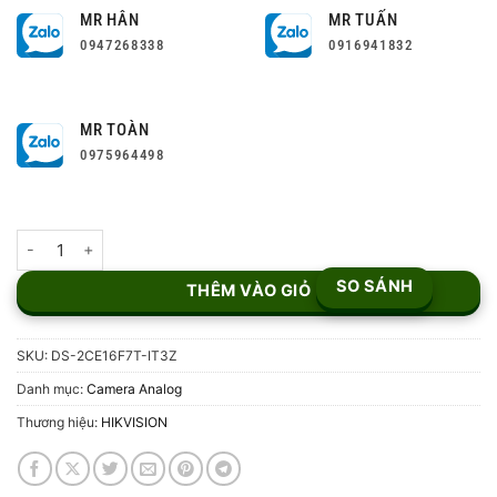
MR HÂN
MR TUẤN
0947268338
0916941832
MR TOÀN
0975964498
Camera Thân Hồng Ngoại Turbo HD Hikvision DS-2CE16F7T-IT3Z
SO SÁNH
THÊM VÀO GIỎ
SKU:
DS-2CE16F7T-IT3Z
Danh mục:
Camera Analog
Thương hiệu:
HIKVISION