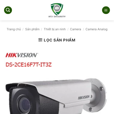
Bỏ
qua
nội
dung
Trang chủ
/
Sản phẩm
/
Thiết bị an ninh
/
Camera
/
Camera Analog
LỌC SẢN PHẨM