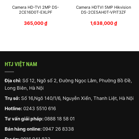
Camera HD-TVI 2MP DS-
Camera HDTVI 5MP Hikvision
2CE16D0T-EXLPF
DS-2CE5AH0T-VPIT3ZF
365,000
₫
1,638,000
₫
HTJ VIỆT NAM
Địa chỉ:
Số 12, Ngõ số 2, Đường Ngọc Lâm, Phường Bồ Đề,
Long Biên, Hà Nội
Trụ sở:
Số 16,Ngõ 140/1/6, Nguyễn Xiển, Thanh Liệt, Hà Nội
Hotline:
0243 5510 616
Tư vấn giải pháp:
0888 18 58 01
Bán hàng online:
0947 26 8338