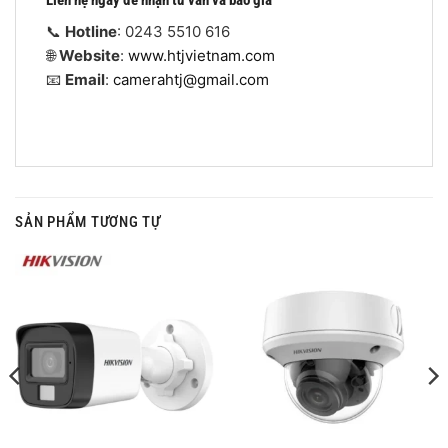
Liên hệ ngay để nhận tư vấn và báo giá
📞
Hotline
: 0243 5510 616
🌐
Website
:
www.htjvietnam.com
📧
Email
:
camerahtj@gmail.com
SẢN PHẨM TƯƠNG TỰ