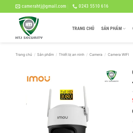
Bỏ
camerahtj@gmail.com
0243 5510 616
qua
nội
dung
TRANG CHỦ
SẢN PHẨM
Trang chủ
/
Sản phẩm
/
Thiết bị an ninh
/
Camera
/
Camera WIFI