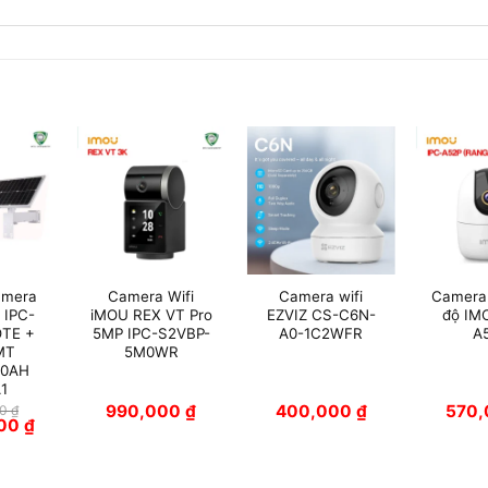
amera
Camera Wifi
Camera wifi
Camera 
 IPC-
iMOU REX VT Pro
EZVIZ CS-C6N-
độ IM
TE +
5MP IPC-S2VBP-
A0-1C2WFR
A
MT
5M0WR
20AH
1
990,000
₫
400,000
₫
570
00
₫
Giá
000
₫
hiện
tại
 ₫.
là:
2,850,000 ₫.