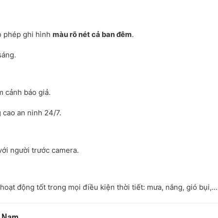
o phép ghi hình
màu rõ nét cả ban đêm
.
sáng.
ảm cảnh báo giả.
 cao an ninh 24/7.
ới người trước camera.
 hoạt động tốt trong mọi điều kiện thời tiết: mưa, nắng, gió bụi,…
t Nam