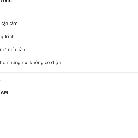
ợ tận tâm
ng trình
n nơi nếu cần
ho những nơi không có điện
t
 NAM