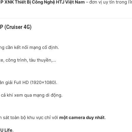
P XNK Thiết Bị Công Nghệ HTJ Việt Nam
– đơn vị uy tín trong l
P (Cruiser 4G)
ng cần kết nối mạng cố định.
xe, công trình, tàu thuyền,…
hân giải Full HD (1920×1080).
 cả khi xem qua mạng di động.
 sát toàn bộ khu vực chỉ với
một camera duy nhất
.
U Life
.