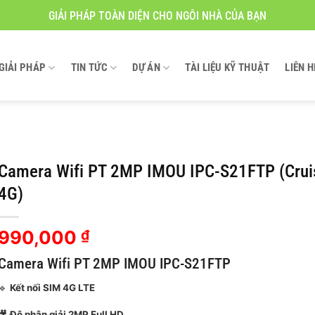
GIẢI PHÁP TOÀN DIỆN CHO NGÔI NHÀ CỦA BẠN
GIẢI PHÁP
TIN TỨC
DỰ ÁN
TÀI LIỆU KỸ THUẬT
LIÊN H
Camera Wifi PT 2MP IMOU IPC-S21FTP (Crui
4G)
990,000
₫
Camera Wifi PT 2MP IMOU IPC-S21FTP
🔹
Kết nối SIM 4G LTE
🎥
Độ phân giải 2MP Full HD