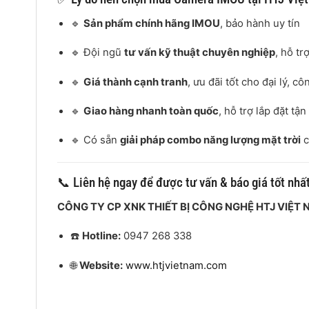
🔹
Sản phẩm chính hãng IMOU
, bảo hành uy tín
🔹 Đội ngũ
tư vấn kỹ thuật chuyên nghiệp
, hỗ tr
🔹
Giá thành cạnh tranh
, ưu đãi tốt cho đại lý, cô
🔹
Giao hàng nhanh toàn quốc
, hỗ trợ lắp đặt tậ
🔹 Có sẵn
giải pháp combo năng lượng mặt trời
c
📞 Liên hệ ngay để được tư vấn & báo giá tốt nhấ
CÔNG TY CP XNK THIẾT BỊ CÔNG NGHỆ HTJ VIỆT
☎️
Hotline:
0947 268 338
🌐
Website:
www.htjvietnam.com