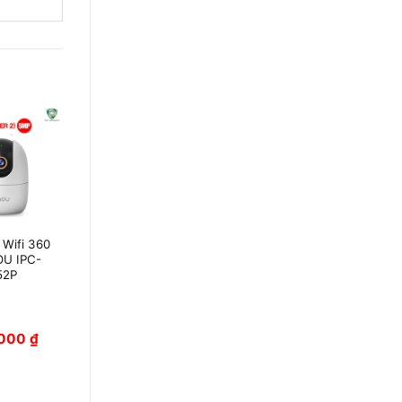
Wifi 360
Camera Ngoài
OU IPC-
Trời IMOU IPC-
52P
F32FP 3MP
,000
₫
610,000
₫