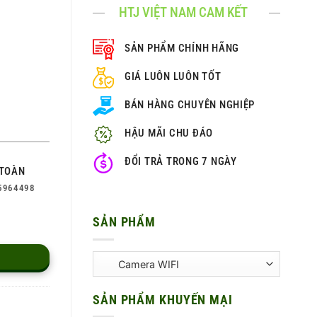
HTJ VIỆT NAM CAM KẾT
SẢN PHẨM CHÍNH HÃNG
GIÁ LUÔN LUÔN TỐT
BÁN HÀNG CHUYÊN NGHIỆP
HẬU MÃI CHU ĐÁO
ĐỔI TRẢ TRONG 7 NGÀY
TOÀN
5964498
SẢN PHẨM
SẢN PHẨM KHUYẾN MẠI