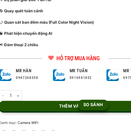
🔄
Quay quét toàn cảnh
🌙
Quan sát ban đêm màu (Full Color Night Vision)
🧠
Phát hiện chuyển động AI
📢
Đàm thoại 2 chiều
HỖ TRỢ MUA HÀNG
MR HÂN
MR TUẤN
MR 
0947268338
0916941832
097
Camera Wifi PT 2MP IMOU IPC-S21FTP (Cruiser 4G) số lượng
SO SÁNH
THÊM VÀO GIỎ
Danh mục:
Camera WIFI