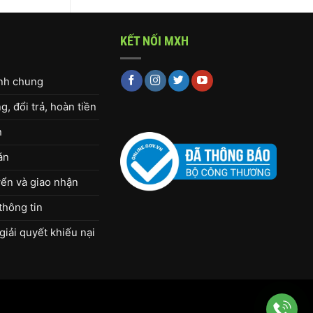
KẾT NỐI MXH
ịnh chung
, đổi trả, hoàn tiền
h
án
ển và giao nhận
thông tin
giải quyết khiếu nại