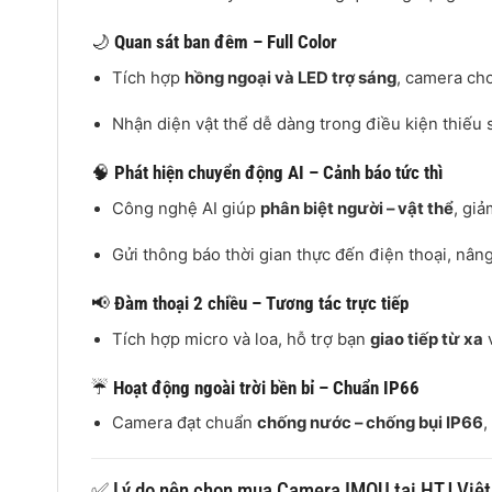
🌙
Quan sát ban đêm – Full Color
Tích hợp
hồng ngoại và LED trợ sáng
, camera ch
Nhận diện vật thể dễ dàng trong điều kiện thiếu 
🧠
Phát hiện chuyển động AI – Cảnh báo tức thì
Công nghệ AI giúp
phân biệt người – vật thể
, gi
Gửi thông báo thời gian thực đến điện thoại, nâng
📢
Đàm thoại 2 chiều – Tương tác trực tiếp
Tích hợp micro và loa, hỗ trợ bạn
giao tiếp từ xa
v
☔
Hoạt động ngoài trời bền bỉ – Chuẩn IP66
Camera đạt chuẩn
chống nước – chống bụi IP66
,
✅ Lý do nên chọn mua Camera IMOU tại HTJ Việ