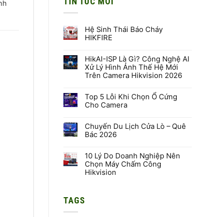
TIN TỨC MỚI
ĩnh
Hệ Sinh Thái Báo Cháy
HIKFIRE
Không
có
HikAI-ISP Là Gì? Công Nghệ AI
bình
luận
Xử Lý Hình Ảnh Thế Hệ Mới
ở
Trên Camera Hikvision 2026
Hệ
Sinh
Không
Thái
có
Báo
Top 5 Lỗi Khi Chọn Ổ Cứng
bình
Cháy
luận
Cho Camera
HIKFIRE
ở
HikAI-
Không
ISP
có
Là
Chuyến Du Lịch Cửa Lò – Quê
bình
Gì?
luận
Bác 2026
Công
ở
Nghệ
Top
Không
AI
5
có
Xử
Lỗi
10 Lý Do Doanh Nghiệp Nên
bình
Lý
Khi
luận
Chọn Máy Chấm Công
Hình
Chọn
ở
Hikvision
Ảnh
Ổ
Chuyến
Thế
Cứng
Du
Không
Hệ
Cho
Lịch
có
Mới
Camera
Cửa
bình
Trên
Lò
TAGS
luận
Camera
–
ở
Hikvision
Quê
10
2026
Bác
Lý