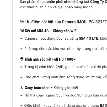
Sản phẩm được
phân phối chính hãng
bởi
Công Ty C
vực thiết bị an ninh và giải pháp năng lượng.
🎯 Ưu điểm nổi bật của Camera IMOU IPC-S21FT
📶
Kết nối SIM 4G – Không cần WiFi
Camera hoạt động độc lập bằng
SIM 4G LTE
, khô
Phù hợp cho các khu vực như: rẫy, trang trại, bãi 
🎥
Hình ảnh sắc nét Full HD 1080P
Trang bị cảm biến
2MP
, ghi hình rõ nét với độ p
Cho chất lượng hình ảnh sống động, mượt mà, kể
🔭
Xoay toàn cảnh – Không góc chết
Hỗ trợ xoay ngang 355° và dọc 90°, giúp bạn quan
Điều khiển xoay từ xa dễ dàng qua ứng dụng
IMO