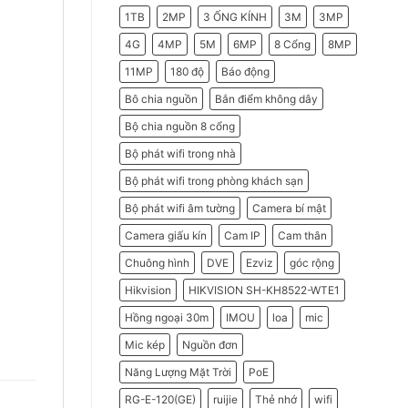
2026
Do
1TB
2MP
3 ỐNG KÍNH
3M
3MP
Doanh
Nghiệp
Nên
4G
4MP
5M
6MP
8 Cổng
8MP
Chọn
Máy
11MP
180 độ
Báo động
Chấm
Công
Hikvision
Bô chia nguồn
Bắn điểm không dây
Bộ chia nguồn 8 cổng
Bộ phát wifi trong nhà
Bộ phát wifi trong phòng khách sạn
Bộ phát wifi âm tường
Camera bí mật
Camera giấu kín
Cam IP
Cam thân
Chuông hình
DVE
Ezviz
góc rộng
Hikvision
HIKVISION SH-KH8522-WTE1
Hồng ngoại 30m
IMOU
loa
mic
Mic kép
Nguồn đơn
Năng Lượng Mặt Trời
PoE
RG-E-120(GE)
ruijie
Thẻ nhớ
wifi