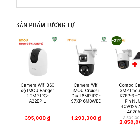
SẢN PHẨM TƯƠNG TỰ
-21%
i
Camera Wifi 360
Camera Wifi
Combo C
1-
độ IMOU Ranger
iMOU Cruiser
3MP Imou
F
2 2MP IPC-
Dual 6MP IPC-
K7FP-3HO
A22EP-L
S7XP-6M0WED
Pin NL
40W12V
4020A
₫
395,000
₫
1,290,000
₫
3,590,0
Giá
2,850,
gốc
là:
3,590,000