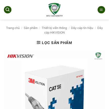
Bỏ
qua
nội
dung
Trang chủ
/
Sản phẩm
/
Thiết bị viễn thông
/
Dây cáp tín hiệu
/
Dây
cáp HIKVISION
LỌC SẢN PHẨM