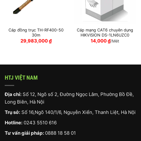
Cáp đồng trục TH-RF400-50
Cáp mạng CAT6 chuyên dụng
30m
HIKVISION DS-1LN6UZC0
29,983,000
₫
14,000
₫
/Mét
HTJ VIỆT NAM
Địa chỉ:
Số 12, Ngõ số 2, Đường Ngọc Lâm, Phường Bồ Đề,
Long Biên, Hà Nội
Trụ sở:
Số 16,Ngõ 140/1/6, Nguyễn Xiển, Thanh Liệt, Hà Nội
Hotline:
0243 5510 616
Tư vấn giải pháp:
0888 18 58 01