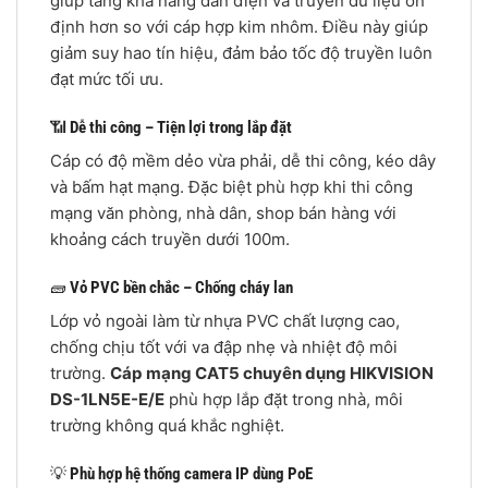
giúp tăng khả năng dẫn điện và truyền dữ liệu ổn
định hơn so với cáp hợp kim nhôm. Điều này giúp
giảm suy hao tín hiệu, đảm bảo tốc độ truyền luôn
đạt mức tối ưu.
📶
Dễ thi công – Tiện lợi trong lắp đặt
Cáp có độ mềm dẻo vừa phải, dễ thi công, kéo dây
và bấm hạt mạng. Đặc biệt phù hợp khi thi công
mạng văn phòng, nhà dân, shop bán hàng với
khoảng cách truyền dưới 100m.
🧱
Vỏ PVC bền chắc – Chống cháy lan
Lớp vỏ ngoài làm từ nhựa PVC chất lượng cao,
chống chịu tốt với va đập nhẹ và nhiệt độ môi
trường.
Cáp mạng CAT5 chuyên dụng HIKVISION
DS-1LN5E-E/E
phù hợp lắp đặt trong nhà, môi
trường không quá khắc nghiệt.
💡
Phù hợp hệ thống camera IP dùng PoE