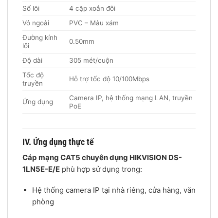
Số lõi
4 cặp xoắn đôi
Vỏ ngoài
PVC – Màu xám
Đường kính
0.50mm
lõi
Độ dài
305 mét/cuộn
Tốc độ
Hỗ trợ tốc độ 10/100Mbps
truyền
Camera IP, hệ thống mạng LAN, truyền
Ứng dụng
PoE
IV. Ứng dụng thực tế
Cáp mạng CAT5 chuyên dụng HIKVISION DS-
1LN5E-E/E
phù hợp sử dụng trong:
Hệ thống camera IP tại nhà riêng, cửa hàng, văn
phòng