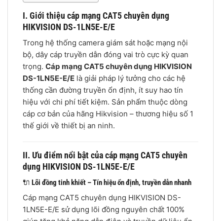
I. Giới thiệu cáp mạng CAT5 chuyên dụng
HIKVISION DS-1LN5E-E/E
Trong hệ thống camera giám sát hoặc mạng nội
bộ, dây cáp truyền dẫn đóng vai trò cực kỳ quan
trọng.
Cáp mạng CAT5 chuyên dụng HIKVISION
DS-1LN5E-E/E
là giải pháp lý tưởng cho các hệ
thống cần đường truyền ổn định, ít suy hao tín
hiệu với chi phí tiết kiệm. Sản phẩm thuộc dòng
cáp cơ bản của hãng Hikvision – thương hiệu số 1
thế giới về thiết bị an ninh.
II. Ưu điểm nổi bật của cáp mạng CAT5 chuyên
dụng HIKVISION DS-1LN5E-E/E
🔌
Lõi đồng tinh khiết – Tín hiệu ổn định, truyền dẫn nhanh
Cáp mạng CAT5 chuyên dụng HIKVISION DS-
1LN5E-E/E sử dụng lõi đồng nguyên chất 100%