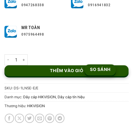
0947268338
0916941832
MR TOÀN
0975964498
Cáp mạng CAT5 chuyên dụng HIKVISION DS-1LN5E-E/E số lượng
SO SÁNH
THÊM VÀO GIỎ
SKU:
DS-1LN5E-E/E
Danh mục:
Dây cáp HIKVISION
,
Dây cáp tín hiệu
Thương hiệu:
HIKVISION